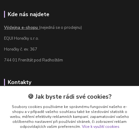
Kde nás najdete
Výdejna e-shopu
(nejedná se o prodejnu)
EQUI Horečky s.r.o.
Horečky č. ev. 367
744 01 Frenštát pod Radhoštěm
Kontakty
Radka Chamrádová
🍪 Jak byste rádi své cookies?
+420 737 484 708
Soubory cookies používáme ke správnému fungování našeho e-
Výdejna e-shopu: Po-Ne, 8-20 hod.
shopu a v případě vašeho souhlasu také ke sledování statistik o
webu, měření efektivity reklamních kampaní, zapamatování vašeho
info@equi-horecky.cz
oblíbeného nastavení při používání stránek, či zobrazení reklam
odpovídajících vašim preferencím.
Více k využití cookies