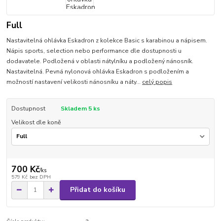
Full
Nastavitelná ohlávka Eskadron z kolekce Basic s karabinou a nápisem.
Nápis sports, selection nebo performance dle dostupnosti u
dodavatele. Podložená v oblasti nátylníku a podložený nánosník.
Nastavitelná. Pevná nylonová ohlávka Eskadron s podložením a
možností nastavení velikosti nánosníku a náty...
celý popis
Dostupnost
Skladem 5 ks
Velikost dle koně
700 Kč
/
ks
579 Kč
bez DPH
Přidat do košíku