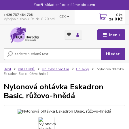
Zboží "skladem" odesíláme obratem.
0
ks
+420 737 484 708
CZK
za
0 Kč
Výdejna e-shopu: Po-Ne, 8-20 hod.
Menu
Hledat
Úvod
PRO KONĚ
Ohlávky a vodítka
Ohlávky
Nylonová ohlávka
Eskadron Basic, růžovo-hnědá
Nylonová ohlávka Eskadron
Basic, růžovo-hnědá