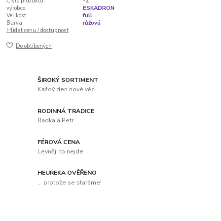
Číslo produktu:
-2
výrobce:
ESKADRON
Velikost:
full
Barva:
růžová
Hlídat cenu / dostupnost
Do oblíbených
ŠIROKÝ SORTIMENT
Každý den nové věci
RODINNÁ TRADICE
Radka a Petr
FÉROVÁ CENA
Levněji to nejde
HEUREKA OVĚŘENO
... protože se staráme!