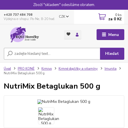
Zboží "skladem" odesíláme obratem.
0
ks
+420 737 484 708
CZK
za
0 Kč
Výdejna e-shopu: Po-Ne, 8-20 hod.
Menu
Hledat
Úvod
PRO KONĚ
Krmivo
Krmné doplňky a vitamíny
Imunita
NutriMix Betaglukan 500 g
NutriMix Betaglukan 500 g