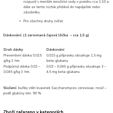
rozpustí v menším množství vody v poměru cca 1:10 a
dále se tento roztok přidává do napáječek nebo
zásobníku.
Pro všechny druhy zvířat.
Dávkování: (1 zarovnaná čajová lžička
– cca 1,5 g
)
Druh dávky
Dávkování
Preventivní dávka 0,015
0,015 g přípravku obsahuje 1,5 mg
g/kg ž. hm.
beta-glukanu
Podpůrná dávka 0,03 –
0,03 – 0,045 g přípravku obsahuje 3 –
0,045 g/kg ž. hm.
4,5 mg beta-glukanu
Složení:
buňky stěn kvasinek Saccharomyces cerevisiae, nosič –
podíl glukózy min. 90 %.
Zboží zařazeno v kategoriích