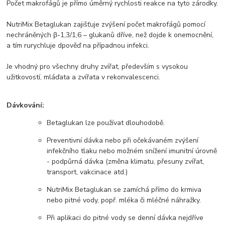
Počet makrofágů je přímo úměrný rychlosti reakce na tyto zárodky.
NutriMix Betaglukan zajišťuje zvýšení počet makrofágů pomocí
nechráněných β-1,3/1,6 – glukanů dříve, než dojde k onemocnění,
a tím rurychluje dpověď na případnou infekci.
Je vhodný pro všechny druhy zvířat, především s vysokou
užitkovostí, mláďata a zvířata v rekonvalescenci.
Dávkování:
Betaglukan lze používat dlouhodobě.
Preventivní dávka nebo při očekávaném zvýšení
infekčního tlaku nebo možném snížení imunitní úrovně
- podpůrná dávka (změna klimatu, přesuny zvířat,
transport, vakcinace atd.)
NutriMix Betaglukan se zamíchá přímo do krmiva
nebo pitné vody, popř. mléka či mléčné náhražky.
Při aplikaci do pitné vody se denní dávka nejdříve