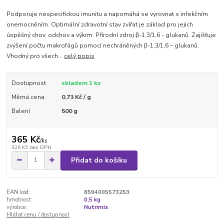
Podporuje nespecifickou imunitu a napomáhá se vyrovnat s infekčním
onemocněním. Optimální zdravotní stav zvířat je základ pro jejich
úspěšný chov, odchov a výkrm. Přírodní zdroj β-1,3/1,6 - glukanů. Zajišťuje
zvýšení počtu makrofágů pomocí nechráněných β-1,3/1,6 – glukanů.
Vhodný pro všech...
celý popis
Dostupnost
skladem 1 ks
Měrná cena
0,73 Kč / g
Balení
500 g
365 Kč
/
ks
326 Kč
bez DPH
Přidat do košíku
EAN kód:
8594005573253
hmotnost:
0,5 kg
výrobce:
Nutrimix
Hlídat cenu / dostupnost