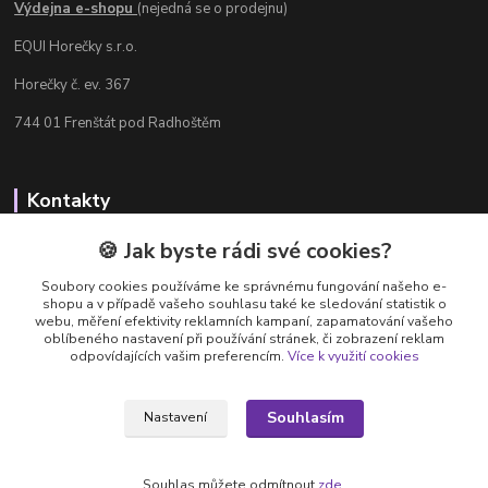
Výdejna e-shopu
(nejedná se o prodejnu)
EQUI Horečky s.r.o.
Horečky č. ev. 367
744 01 Frenštát pod Radhoštěm
Kontakty
Radka Chamrádová
🍪 Jak byste rádi své cookies?
+420 737 484 708
Soubory cookies používáme ke správnému fungování našeho e-
Výdejna e-shopu: Po-Ne, 8-20 hod.
shopu a v případě vašeho souhlasu také ke sledování statistik o
webu, měření efektivity reklamních kampaní, zapamatování vašeho
info@equi-horecky.cz
oblíbeného nastavení při používání stránek, či zobrazení reklam
odpovídajících vašim preferencím.
Více k využití cookies
Souhlasím
Nastavení
Provozovatel: EQUI Horečky s.r.o., IČ 196 32 827, Horečky č.ev. 367, 744 01
Frenštát pod Radhoštěm, C 93460 vedená u Krajského soudu v Ostravě
Souhlas můžete odmítnout
zde
.