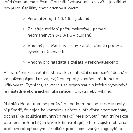
infekčním onemocněním. Optimální zdravotní stav zvířat je základ
pro jejich úspěšný chov, odchov a výkrm.
Přírodní zdroj β-1,3/1,6 - glukanů.
Zajišťuje zvýšení počtu makrofágů pomocí
nechráněných β-1,3/1,6 – glukanů.
Vhodný pro všechny druhy zvířat - cíleně i pro ty s
vysokou užitkovostí.
Vhodný pro mláďata a zvířata v rekonvalescenci.
Při narušení zdravotního stavu skrze infekční onemocnění dochází
ke snížení příjmu krmiva, zvýšení teploty, zhoršení růstu nebo
užitkovosti. Rychlost, se kterou se organismus s infekcí vyrovnává,
je následně ekonimickým ukazatelem chovu nebo výkrmu.
NutriMix Betaglutan se používá na podporu nespecifické imunity.
V případě, že dojde ke kontaktu zvířete s infekčním onemocněním,
dochází ke spuštění imunitních reakcí. Mezi prvotní imunitní reakce
patří pomnožení bílých krvinek (makrofágů), které zajišťují obranu
proti choroboplodným zárodkům procesem zvaným fagocytóza.