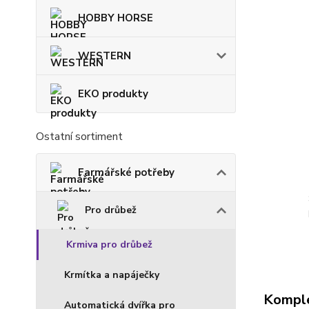
HOBBY HORSE
WESTERN
EKO produkty
Ostatní sortiment
Farmářské potřeby
Pro drůbež
Krmiva pro drůbež
Krmítka a napáječky
Komple
Automatická dvířka pro