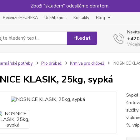
Zboží "skladem" odesíláme obratem.
Recenze HEUREKA
Udržitelnost
Kontakty
Blog
Nevíte
Hledat
+420
Výdejn
armářské potřeby
Pro drůbež
Krmiva pro drůbež
NOSNICE KLASI
ICE KLASIK, 25kg, sypká
Sypká 
šrotov
složky
vlákni
%, vápn