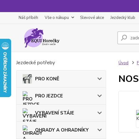
Náš příběh
Vše o nákupu
Slevové akce
Jezdecký klub
Jezdecké potřeby
Úvod
F
NOSN
PRO KONĚ
PRO JEZDCE
VYBAVENÍ STÁJE
OHRADY A OHRADNÍKY