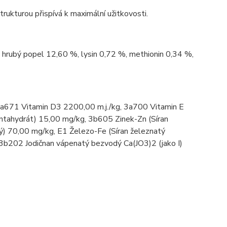
rukturou přispívá k maximální užitkovosti.
, hrubý popel 12,60 %, lysin 0,72 %, methionin 0,34 %,
3a671 Vitamin D3 2200,00 m.j./kg, 3a700 Vitamin E
entahydrát) 15,00 mg/kg, 3b605 Zinek-Zn (Síran
 70,00 mg/kg, E1 Železo-Fe (Síran železnatý
 3b202 Jodičnan vápenatý bezvodý Ca(JO3)2 (jako I)