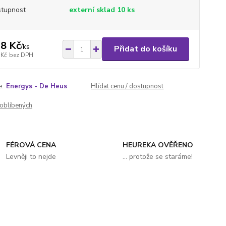
tupnost
externí sklad 10 ks
8 Kč
/
ks
Přidat do košíku
 Kč
bez DPH
e:
Energys - De Heus
Hlídat cenu / dostupnost
oblíbených
FÉROVÁ CENA
HEUREKA OVĚŘENO
Levněji to nejde
... protože se staráme!