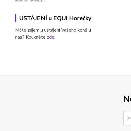
rozesílky newsletteru.
USTÁJENÍ u EQUI Horečky
Máte zájem u ustájení Vašeho koně u
nás? Koukněte
zde
.
N