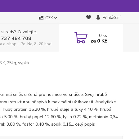
Přihlášení
CZK
 si rady? Zavolejte.
0
ks
 737 484 708
za
0 Kč
a e-shopu: Po-Ne, 8-20 hod.
K, 25kg, sypká
krmná směs určená pro nosnice ve snášce. Svoji hrubě
anou strukturou přispívá k maximální užitkovosti. Analytické
: Hrubý protein 15,20 %, hrubé oleje a tuky 4,40 %, hrubá
na 5,00 %, hrubý popel 12,60 %, lysin 0,72 %, methionin 0,34
ík 3,80 %, fosfor 0,48 %, sodík 0,15...
celý popis