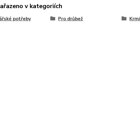
zařazeno v kategoriích
ářské potřeby
Pro drůbež
Krmi