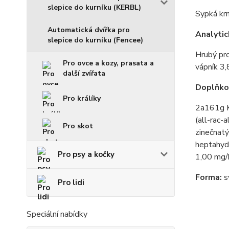
slepice do kurníku (KERBL)
Sypká krm
Automatická dvířka pro
Analytic
slepice do kurníku (Fencee)
Hrubý pro
Pro ovce a kozy, prasata a
vápník 3,
další zvířata
Doplňkov
Pro králíky
2a161g K
(all-rac-
Pro skot
zinečnat
heptahyd
Pro psy a kočky
1,00 mg/
Forma:
s
Pro lidi
Speciální nabídky