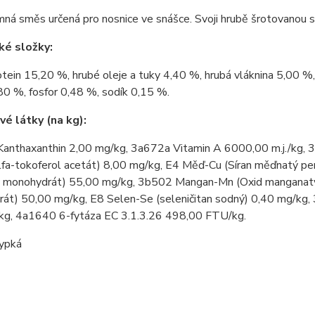
ná směs určená pro nosnice ve snášce. Svoji hrubě šrotovanou st
ké složky:
tein 15,20 %, hrubé oleje a tuky 4,40 %, hrubá vláknina 5,00 %
80 %, fosfor 0,48 %, sodík 0,15 %.
é látky (na kg):
anthaxanthin 2,00 mg/kg, 3a672a Vitamin A 6000,00 m.j./kg, 
alfa-tokoferol acetát) 8,00 mg/kg, E4 Měď-Cu (Síran měďnatý p
ý monohydrát) 55,00 mg/kg, 3b502 Mangan-Mn (Oxid manganatý)
rát) 50,00 mg/kg, E8 Selen-Se (seleničitan sodný) 0,40 mg/kg,
kg, 4a1640 6-fytáza EC 3.1.3.26 498,00 FTU/kg.
ypká