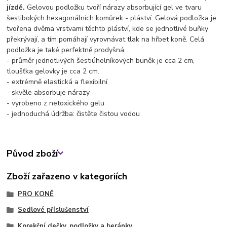
jízdě.
Gelovou podložku tvoří nárazy absorbující gel ve tvaru
šestibokých hexagonálních komůrek - pláství. Gelová podložka je
tvořena dvěma vrstvami těchto pláství, kde se jednotlivé buňky
překrývají, a tím pomáhají vyrovnávat tlak na hřbet koně. Celá
podložka je také perfektně prodyšná.
- průměr jednotlivých šestiúhelníkových buněk je cca 2 cm,
tloušťka gelovky je cca 2 cm.
- extrémně elastická a flexibilní
- skvěle absorbuje nárazy
- vyrobeno z netoxického gelu
- jednoduchá údržba: čistěte čistou vodou
Původ zboží
Zboží zařazeno v kategoriích
PRO KONĚ
Sedlové příslušenství
Korekční dečky, podložky a beránky