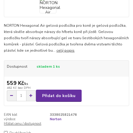
NORTON Hexagonal Air gelová podložka pro koně je gelová podložka,
která skvěle absorbuje nárazy do hřbetu koně při jízdě. Gelovou
podložku tvoří nárazy absorbující gel ve tvaru šestibokých hexagonálních
komůrek - pláství. Gelová podložka je tvořena dvěma vrstvami těchto
pláství, kde se jednotlivé bu...
celý popis
Dostupnost
skladem 1 ks
559 Kč
/
ks
462 Kč
bez DPH
Přidat do košíku
EAN kód:
3338025821476
výrobce:
Norton
Hlídat cenu / dostupnost