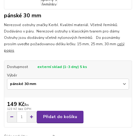
pánské 30 mm
Nerezové ostruhy značky Kerbl. Kvalitní materiál. Včetně řemínků.
Dodáváno v páru. Nerezové ostruhy s klasickým tvarem pro dámy.
Ostruhy jsou dodávány včetně nylonových řemínků. Do poznámky
prosím uveďte požadovanou délku krčku: 15 mm, 25 mm, 30 mm
celý
popis
Dostupnost
externí sklad (1-3 dny) 5 ks
Výběr
149 Kč
/
ks
123 Kč
bez DPH
Přidat do košíku