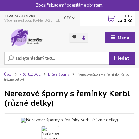
Zboží "skladem" odesíláme obratem.
0
ks
+420 737 484 708
CZK
za
0 Kč
Výdejna e-shopu: Po-Ne, 8-20 hod.
Menu
Hledat
Úvod
PRO JEZDCE
Biče a šporny
Nerezové šporny s řemínky Kerbl
(různé délky)
Nerezové šporny s řemínky Kerbl
(různé délky)