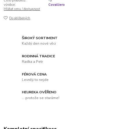
Číslo produktu:
-3
výrobce:
Covalliero
Hlídat cenu / dostupnost
Do oblíbených
ŠIROKÝ SORTIMENT
Každý den nové věci
RODINNÁ TRADICE
Radka a Petr
FÉROVÁ CENA
Levněji to nejde
HEUREKA OVĚŘENO
... protože se staráme!
Kompletní specifikace