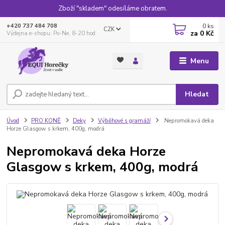
Zboží "skladem" odesíláme obratem.
0
ks
+420 737 484 708
CZK
za
0 Kč
Výdejna e-shopu: Po-Ne, 8-20 hod.
Menu
Hledat
Úvod
PRO KONĚ
Deky
Výběhové s gramáží
Nepromokavá deka
Horze Glasgow s krkem, 400g, modrá
Nepromokavá deka Horze
Glasgow s krkem, 400g, modrá