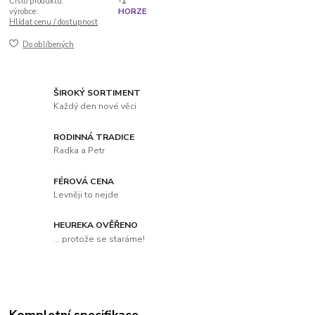
Číslo produktu:
-1
výrobce:
HORZE
Hlídat cenu / dostupnost
Do oblíbených
ŠIROKÝ SORTIMENT
Každý den nové věci
RODINNÁ TRADICE
Radka a Petr
FÉROVÁ CENA
Levněji to nejde
HEUREKA OVĚŘENO
... protože se staráme!
Kompletní specifikace