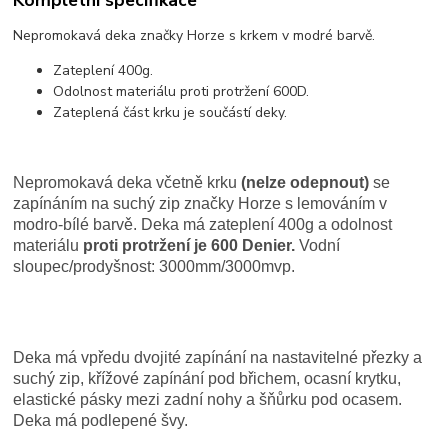
Nepromokavá deka značky Horze s krkem v modré barvě.
Zateplení 400g.
Odolnost materiálu proti protržení 600D.
Zateplená část krku je součástí deky.
Nepromokavá deka včetně krku
(nelze odepnout)
se
zapínáním na suchý zip značky Horze s lemováním v
modro-bílé barvě. Deka má zateplení 400g a odolnost
materiálu
proti
protržení je 600 Denier.
Vodní
sloupec/prodyšnost: 3000mm/3000mvp.
Deka má vpředu
dvojité zapínání
na nastavitelné přezky a
suchý zip,
křížové zapínání pod břichem, ocasní krytku,
elastické pásky mezi zadní nohy a šňůrku pod ocasem.
Deka má podlepené švy.