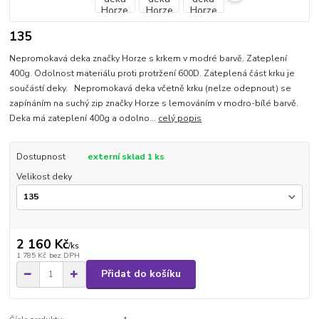
135
Nepromokavá deka značky Horze s krkem v modré barvě. Zateplení
400g. Odolnost materiálu proti protržení 600D. Zateplená část krku je
součástí deky. Nepromokavá deka včetně krku (nelze odepnout) se
zapínáním na suchý zip značky Horze s lemováním v modro-bílé barvě.
Deka má zateplení 400g a odolno...
celý popis
Dostupnost
externí sklad 1 ks
Velikost deky
2 160 Kč
/
ks
1 785 Kč
bez DPH
Přidat do košíku