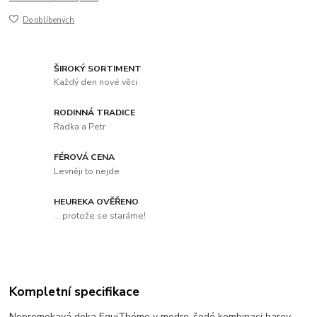
Do oblíbených
ŠIROKÝ SORTIMENT
Každý den nové věci
RODINNÁ TRADICE
Radka a Petr
FÉROVÁ CENA
Levněji to nejde
HEUREKA OVĚŘENO
... protože se staráme!
Kompletní specifikace
Nepromokavá deka EquiThéme v modro-šedé kombinaci barev.