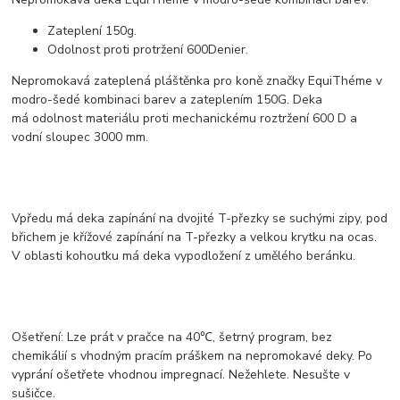
Zateplení 150g.
Odolnost proti protržení 600Denier.
Nepromokavá zateplená pláštěnka pro koně značky EquiThéme v
modro-šedé kombinaci barev a zateplením 150G. Deka
má odolnost materiálu proti mechanickému roztržení 600 D a
vodní sloupec 3000 mm.
Vpředu má deka zapínání na dvojité T-přezky se suchými zipy, pod
břichem je křížové zapínání na T-přezky a velkou krytku na ocas.
V oblasti kohoutku má deka vypodložení z umělého beránku.
Ošetření: Lze prát v pračce na 40℃, šetrný program, bez
chemikálií s vhodným pracím práškem na nepromokavé deky. Po
vyprání ošetřete vhodnou impregnací. Nežehlete. Nesušte v
sušičce.