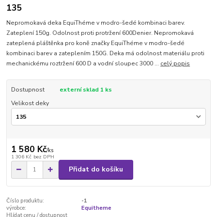
135
Nepromokavá deka EquiThéme v modro-šedé kombinaci barev.
Zateplení 150g. Odolnost proti protržení 600Denier. Nepromokavá
zateplená pláštěnka pro koně značky EquiThéme v modro-šedé
kombinaci barev a zateplením 150G. Deka má odolnost materiálu proti
mechanickému roztržení 600 D a vodní sloupec 3000 ...
celý popis
Dostupnost
externí sklad 1 ks
Velikost deky
1 580 Kč
/
ks
1 306 Kč
bez DPH
Přidat do košíku
Číslo produktu:
-1
výrobce:
Equitheme
Hlídat cenu / dostupnost