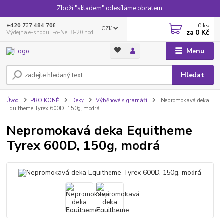
Zboží "skladem" odesíláme obratem.
0
ks
+420 737 484 708
CZK
za
0 Kč
Výdejna e-shopu: Po-Ne, 8-20 hod.
Menu
Hledat
Úvod
PRO KONĚ
Deky
Výběhové s gramáží
Nepromokavá deka
Equitheme Tyrex 600D, 150g, modrá
Nepromokavá deka Equitheme
Tyrex 600D, 150g, modrá