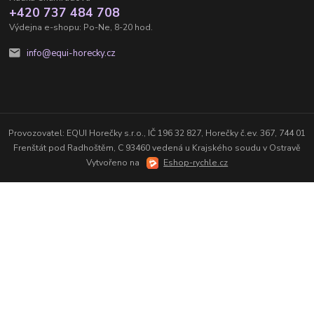
+420 737 484 708
Výdejna e-shopu: Po-Ne, 8-20 hod.
info@equi-horecky.cz
Provozovatel: EQUI Horečky s.r.o., IČ 196 32 827, Horečky č.ev. 367, 744 01
Frenštát pod Radhoštěm, C 93460 vedená u Krajského soudu v Ostravě
Vytvořeno na
Eshop-rychle.cz