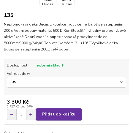
135
Nepromokavá deka Bucas z kolekce Trot v černé barvě se zateplením
200 g.Velmi odolný materiál 600 D Rip-Stop.Střih vhodný pro pohybově
aktivní koně.Dobrý vodní sloupec a vysoká prodyšnost deky:
5000mm/3000 g/24h/m².Teplotní komfort -7 - +10°C.Výběhová deka
Bucas se zateplením 200...
celý popis
Dostupnost
externí sklad 1
Velikost deky
3 300 Kč
2 727 Kč
bez DPH
Přidat do košíku