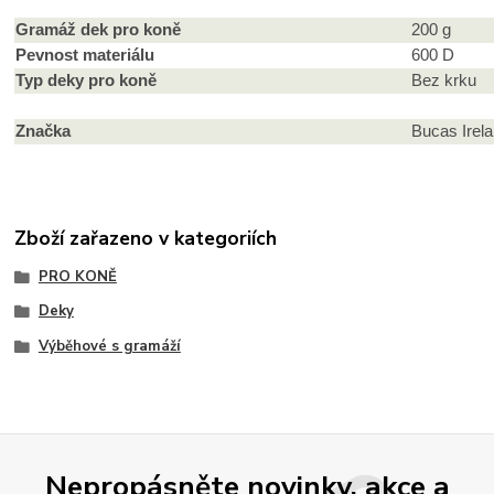
Gramáž dek pro koně
200 g
Pevnost materiálu
600 D
Typ deky pro koně
Bez krku
Značka
Bucas Irel
Zboží zařazeno v kategoriích
PRO KONĚ
Deky
Výběhové s gramáží
Nepropásněte novinky, akce a