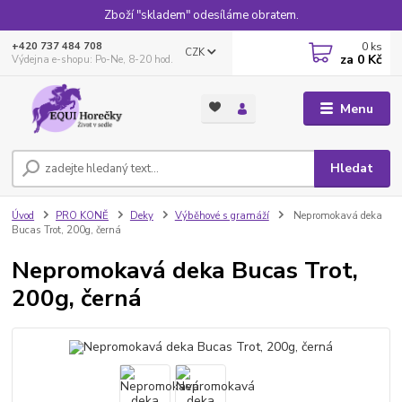
Zboží "skladem" odesíláme obratem.
0
ks
+420 737 484 708
CZK
za
0 Kč
Výdejna e-shopu: Po-Ne, 8-20 hod.
Menu
Hledat
Úvod
PRO KONĚ
Deky
Výběhové s gramáží
Nepromokavá deka
Bucas Trot, 200g, černá
Nepromokavá deka Bucas Trot,
200g, černá