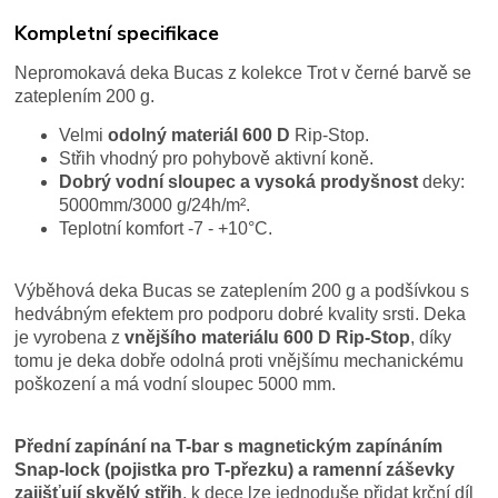
Kompletní specifikace
Nepromokavá deka Bucas z kolekce Trot v černé barvě se
zateplením 200 g.
Velmi
odolný materiál 600 D
Rip-Stop.
Střih vhodný pro pohybově aktivní koně.
Dobrý vodní sloupec a vysoká prodyšnost
deky:
5000mm/3000 g/24h/m².
Teplotní komfort -7 - +10°C.
Výběhová deka Bucas se zateplením 200 g a podšívkou s
hedvábným efektem pro podporu dobré kvality srsti. Deka
je vyrobena z
vnějšího materiálu 600 D Rip-Stop
, díky
tomu je deka dobře odolná proti vnějšímu mechanickému
poškození a má vodní sloupec 5000 mm.
Přední zapínání na T-bar s magnetickým zapínáním
Snap-lock (pojistka pro T-přezku) a ramenní záševky
zajišťují skvělý střih
, k dece lze jednoduše přidat krční díl