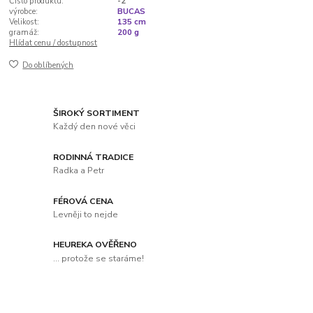
Číslo produktu:
-2
výrobce:
BUCAS
Velikost:
135 cm
gramáž:
200 g
Hlídat cenu / dostupnost
Do oblíbených
ŠIROKÝ SORTIMENT
Každý den nové věci
RODINNÁ TRADICE
Radka a Petr
FÉROVÁ CENA
Levněji to nejde
HEUREKA OVĚŘENO
... protože se staráme!