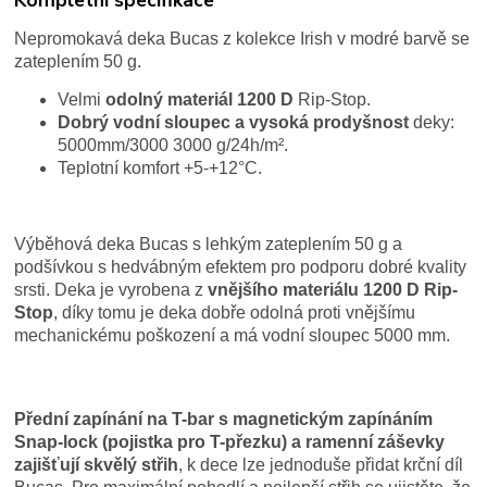
Nepromokavá deka Bucas z kolekce Irish v modré barvě se
zateplením 50 g.
Velmi
odolný materiál 1200 D
Rip-Stop.
Dobrý vodní sloupec a vysoká prodyšnost
deky:
5000mm/3000 3000 g/24h/m².
Teplotní komfort +5-+12°C.
Výběhová deka Bucas s lehkým zateplením 50 g a
podšívkou s hedvábným efektem pro podporu dobré kvality
srsti. Deka je vyrobena z
vnějšího materiálu 1200 D Rip-
Stop
, díky tomu je deka dobře odolná proti vnějšímu
mechanickému poškození a má vodní sloupec 5000 mm.
Přední zapínání na T-bar s magnetickým zapínáním
Snap-lock (pojistka pro T-přezku) a ramenní záševky
zajišťují skvělý střih
, k dece lze jednoduše přidat krční díl