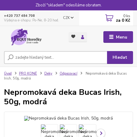
Zboží "skladem" odesíláme obratem.
0
ks
+420 737 484 708
CZK
za
0 Kč
Výdejna e-shopu: Po-Ne, 8-20 hod.
Menu
Hledat
Úvod
PRO KONĚ
Deky
Odpocovací
Nepromokavá deka Bucas
Irish, 50g, modrá
Nepromokavá deka Bucas Irish,
50g, modrá