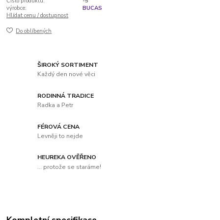
Číslo produktu:
-5
výrobce:
BUCAS
Hlídat cenu / dostupnost
Do oblíbených
ŠIROKÝ SORTIMENT
Každý den nové věci
RODINNÁ TRADICE
Radka a Petr
FÉROVÁ CENA
Levněji to nejde
HEUREKA OVĚŘENO
... protože se staráme!
Kompletní specifikace