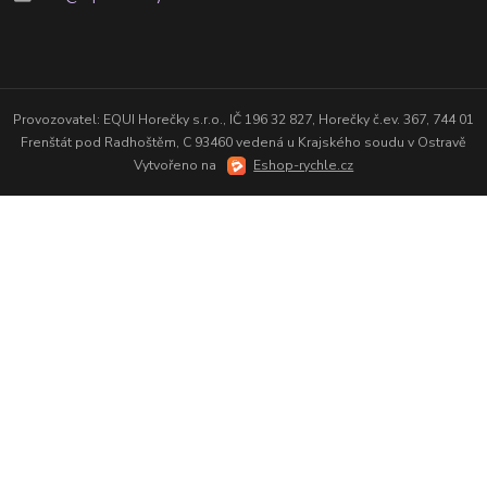
Provozovatel: EQUI Horečky s.r.o., IČ 196 32 827, Horečky č.ev. 367, 744 01
Frenštát pod Radhoštěm, C 93460 vedená u Krajského soudu v Ostravě
Vytvořeno na
Eshop-rychle.cz