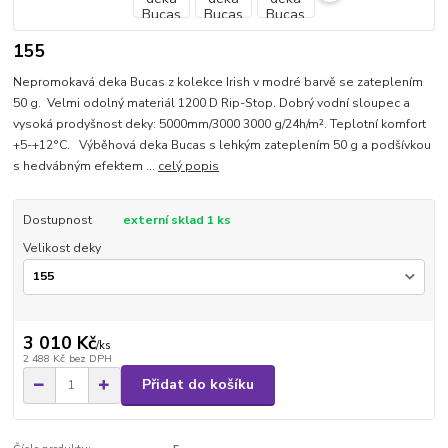
155
Nepromokavá deka Bucas z kolekce Irish v modré barvě se zateplením
50 g. Velmi odolný materiál 1200 D Rip-Stop. Dobrý vodní sloupec a
vysoká prodyšnost deky: 5000mm/3000 3000 g/24h/m². Teplotní komfort
+5-+12°C. Výběhová deka Bucas s lehkým zateplením 50 g a podšívkou
s hedvábným efektem ...
celý popis
Dostupnost
externí sklad 1 ks
Velikost deky
3 010 Kč
/
ks
2 488 Kč
bez DPH
Přidat do košíku