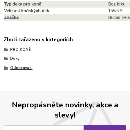
Typ deky pro koně
Bez krku
Velikost koňských dek
155/6´9
Značka
Bucas Irel
Zboží zařazeno v kategoriích
PRO KONĚ
Deky
Odpocovací
Nepropásněte novinky, akce a
slevy!