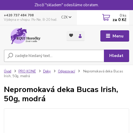
Zboží "skladem" odesíláme obratem.
0
ks
+420 737 484 708
CZK
za
0 Kč
Výdejna e-shopu: Po-Ne, 8-20 hod.
Menu
Hledat
Úvod
PRO KONĚ
Deky
Odpocovací
Nepromokavá deka Bucas
Irish, 50g, modrá
Nepromokavá deka Bucas Irish,
50g, modrá