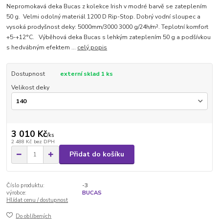
Nepromokavá deka Bucas z kolekce Irish v modré barvě se zateplením
50 g. Velmi odolný materiál 1200 D Rip-Stop. Dobrý vodní sloupec a
vysoká prodyšnost deky: 5000mm/3000 3000 g/24h/m². Teplotní komfort
+5-+12°C. Výběhová deka Bucas s lehkým zateplením 50 g a podšívkou
s hedvábným efektem ...
celý popis
Dostupnost
externí sklad 1 ks
Velikost deky
3 010 Kč
/
ks
2 488 Kč
bez DPH
Přidat do košíku
Číslo produktu:
-3
výrobce:
BUCAS
Hlídat cenu / dostupnost
Do oblíbených