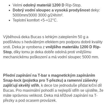
Velmi
odolný materiál 1200 D
Rip-Stop.
Dobrý vodní sloupec a vysoká prodyšnost
deky:
5000mm/3000 3000 g/24h/m².
Teplotní komfort +5-+12°C.
Výběhová deka Bucas s lehkým zateplením 50 g a
podšívkou s hedvábným efektem pro podporu dobré kvality
srsti. Deka je vyrobena z
vnějšího materiálu 1200 D Rip-
Stop
, díky tomu je deka dobře odolná proti vnějšímu
mechanickému poškození a má vodní sloupec 5000 mm.
Přední zapínání na T-bar s magnetickým zapínáním
Snap-lock (pojistka pro T-přezku) a ramenní záševky
zajišťují skvělý střih
, k dece lze jednoduše přidat krční díl
Bucas. Pro maximální pohodlí a nejlepší střih se ujistěte, že
máte správnou velikost. Deka má křížové zapínání na T-
přezky a pod ocasem provázek.