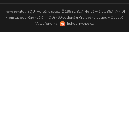
Provozovatel: EQUI Horečky s.r.o., IČ 196 32 827, Horečky č.ev. 367, 744 01
Frenštát pod Radhoštěm, C 93460 vedená u Krajského soudu v Ostravě
Vytvořeno na
Eshop-rychle.cz