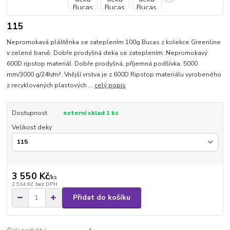
115
Nepromokavá pláštěnka se zateplením 100g Bucas z kolekce Greenline
v zelené barvě. Dobře prodyšná deka se zateplením. Nepromokavý
600D ripstop materiál. Dobře prodyšná, příjemná podšívka. 5000
mm/3000 g/24h/m². Vnější vrstva je z 600D Ripstop materiálu vyrobeného
z recyklovaných plastových ...
celý popis
Dostupnost
externí sklad 1 ks
Velikost deky
3 550 Kč
/
ks
2 934 Kč
bez DPH
Přidat do košíku