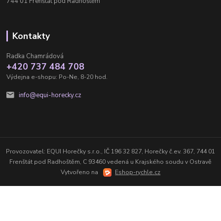
744 01 Frenštát pod Radhoštěm
Kontakty
Radka Chamrádová
+420 737 484 708
Výdejna e-shopu: Po-Ne, 8-20 hod.
info@equi-horecky.cz
Provozovatel: EQUI Horečky s.r.o., IČ 196 32 827, Horečky č.ev. 367, 744 01
Frenštát pod Radhoštěm, C 93460 vedená u Krajského soudu v Ostravě
Vytvořeno na
Eshop-rychle.cz