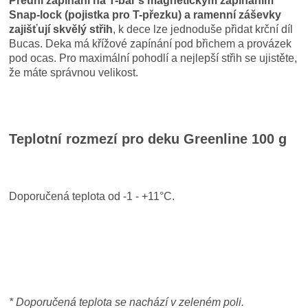
Přední zapínání na T-bar s magnetickým zapínáním
Snap-lock (pojistka pro T-přezku) a ramenní záševky
zajišťují skvělý střih
, k dece lze jednoduše přidat krční díl
Bucas. Deka má křížové zapínání pod břichem a provázek
pod ocas. Pro maximální pohodlí a nejlepší střih se ujistěte,
že máte správnou velikost.
Teplotní rozmezí pro deku Greenline 100 g
Doporučená teplota od -1 - +11°C.
* Doporučená teplota se nachází v zeleném poli.