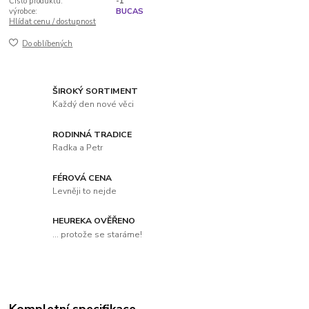
Číslo produktu:
-1
výrobce:
BUCAS
Hlídat cenu / dostupnost
Do oblíbených
ŠIROKÝ SORTIMENT
Každý den nové věci
RODINNÁ TRADICE
Radka a Petr
FÉROVÁ CENA
Levněji to nejde
HEUREKA OVĚŘENO
... protože se staráme!
Kompletní specifikace