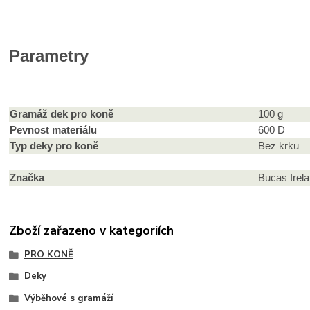
Parametry
Gramáž dek pro koně
100 g
Pevnost materiálu
600 D
Typ deky pro koně
Bez krku
Značka
Bucas Irel
Zboží zařazeno v kategoriích
PRO KONĚ
Deky
Výběhové s gramáží