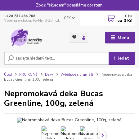
Zboží "skladem" odesíláme obratem.
0
ks
+420 737 484 708
CZK
za
0 Kč
Výdejna e-shopu: Po-Ne, 8-20 hod.
Menu
Hledat
Úvod
PRO KONĚ
Deky
Výběhové s gramáží
Nepromokavá deka
Bucas Greenline, 100g, zelená
Nepromokavá deka Bucas
Greenline, 100g, zelená