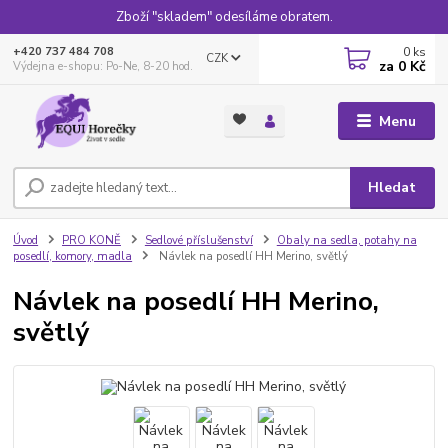
Zboží "skladem" odesíláme obratem.
0
ks
+420 737 484 708
CZK
za
0 Kč
Výdejna e-shopu: Po-Ne, 8-20 hod.
Menu
Hledat
Úvod
PRO KONĚ
Sedlové příslušenství
Obaly na sedla, potahy na
posedlí, komory, madla
Návlek na posedlí HH Merino, světlý
Návlek na posedlí HH Merino,
světlý