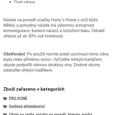
Tlumí nárazy.
Návlek na posedlí značky Harry´s Horse z ovčí kůže.
Měkký a pohodlný návlek má výbornou schopnost
termoregulace, tlumení nárazů a rozložení tlaku. Odvádí
vlhkost až do 30% své hmotnosti.
Ošetřování:
Po použití nechte potah uschnout mimo zdroj
tepla nebo přímému slunci. Vyčistěte lehkým kartáčem,
abyste podpořili obnovu struktury vlny. Drobné skvrny
odstraňte vlhkým hadříkem.
Zboží zařazeno v kategoriích
PRO KONĚ
Sedlové příslušenství
Obaly na sedla, potahy na posedlí, komory, madla