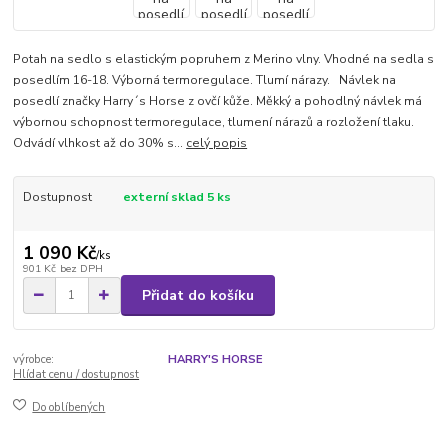
Potah na sedlo s elastickým popruhem z Merino vlny. Vhodné na sedla s
posedlím 16-18. Výborná termoregulace. Tlumí nárazy. Návlek na
posedlí značky Harry´s Horse z ovčí kůže. Měkký a pohodlný návlek má
výbornou schopnost termoregulace, tlumení nárazů a rozložení tlaku.
Odvádí vlhkost až do 30% s...
celý popis
Dostupnost
externí sklad 5 ks
1 090 Kč
/
ks
901 Kč
bez DPH
Přidat do košíku
výrobce:
HARRY'S HORSE
Hlídat cenu / dostupnost
Do oblíbených