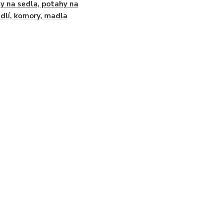
y na sedla, potahy na
dlí, komory, madla