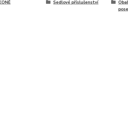
KONĚ
Sedlové příslušenství
Obal
pose