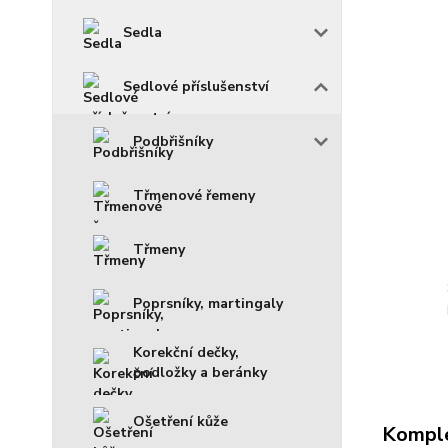
Sedla
Sedlové příslušenství
Podbřišníky
Třmenové řemeny
Třmeny
Poprsníky, martingaly
Korekční dečky,
podložky a beránky
Ošetření kůže
Komple