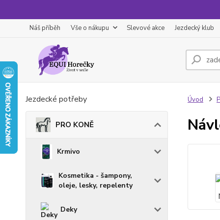
Náš příběh
Vše o nákupu
Slevové akce
Jezdecký klub
Jezdecké potřeby
Úvod
Návl
PRO KONĚ
Krmivo
Kosmetika - šampony,
oleje, lesky, repelenty
Deky