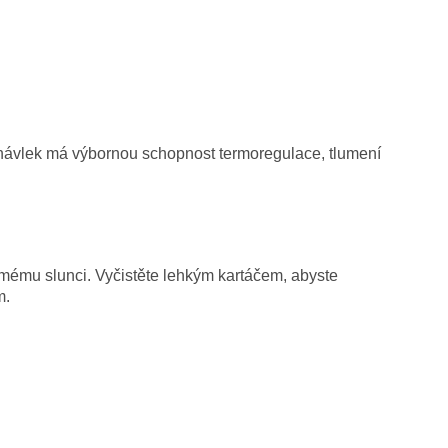
 návlek má výbornou schopnost termoregulace, tlumení
ímému slunci. Vyčistěte lehkým kartáčem, abyste
m.