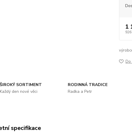
Dos
1 
926
výrobc
Do 
ŠIROKÝ SORTIMENT
RODINNÁ TRADICE
Každý den nové věci
Radka a Petr
tní specifikace