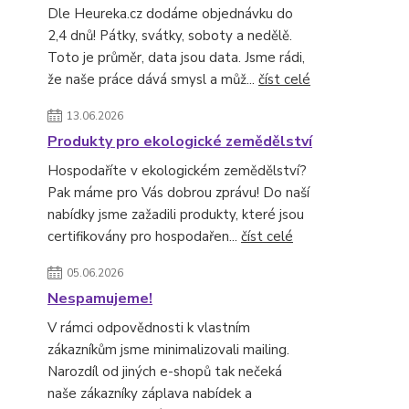
Dle Heureka.cz dodáme objednávku do
2,4 dnů! Pátky, svátky, soboty a nedělě.
Toto je průměr, data jsou data. Jsme rádi,
že naše práce dává smysl a můž...
číst celé
13.06.2026
Produkty pro ekologické zemědělství
Hospodaříte v ekologickém zemědělství?
Pak máme pro Vás dobrou zprávu! Do naší
nabídky jsme zažadili produkty, které jsou
certifikovány pro hospodařen...
číst celé
05.06.2026
Nespamujeme!
V rámci odpovědnosti k vlastním
zákazníkům jsme minimalizovali mailing.
Narozdíl od jiných e-shopů tak nečeká
naše zákazníky záplava nabídek a