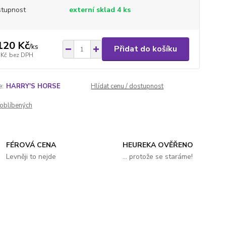
tupnost
externí sklad 4 ks
120 Kč
/
ks
Přidat do košíku
 Kč
bez DPH
e:
HARRY'S HORSE
Hlídat cenu / dostupnost
oblíbených
FÉROVÁ CENA
HEUREKA OVĚŘENO
Levněji to nejde
... protože se staráme!