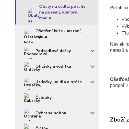
Obaly na sedla, potahy
Potah na 
na posedlí, komory,
madla
Vho
Výb
Ošetření kůže - mazání,
Tlu
mýdla
Návlek n
nárazů a 
Podsedlové dečky
Ohlávky a vodítka
Ošetřová
Uzdečky, udidla a otěže
podpořili
Čabraky
Ochrana nohou
Zboží 
Čištění