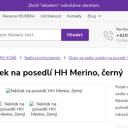
Zboží "skladem" odesíláme obratem.
Recenze HEUREKA
Udržitelnost
Kontakty
Blog
Nevíte
Hledat
+420
Výdejn
PRO KONĚ
Sedlové příslušenství
Obaly na sedla, potahy na posedlí,
ek na posedlí HH Merino, černý
Potah 
sedla 
Návlek
pohodl
nárazů