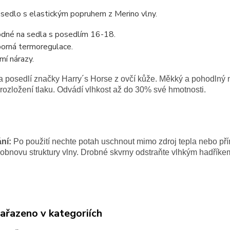
sedlo s elastickým popruhem z Merino vlny.
dné na sedla s posedlím 16-18.
orná termoregulace.
mí nárazy.
a posedlí značky Harry´s Horse z ovčí kůže. Měkký a pohodlný
rozložení tlaku. Odvádí vlhkost až do 30% své hmotnosti.
ní:
Po použití nechte potah uschnout mimo zdroj tepla nebo př
 obnovu struktury vlny. Drobné skvrny odstraňte vlhkým hadříke
zařazeno v kategoriích