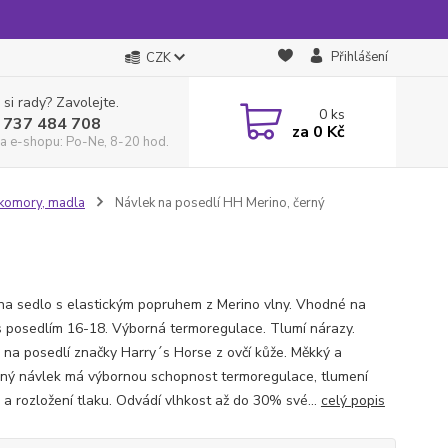
Přihlášení
CZK
 si rady? Zavolejte.
0
ks
 737 484 708
za
0 Kč
a e-shopu: Po-Ne, 8-20 hod.
 komory, madla
Návlek na posedlí HH Merino, černý
na sedlo s elastickým popruhem z Merino vlny. Vhodné na
s posedlím 16-18. Výborná termoregulace. Tlumí nárazy.
 na posedlí značky Harry´s Horse z ovčí kůže. Měkký a
ný návlek má výbornou schopnost termoregulace, tlumení
 a rozložení tlaku. Odvádí vlhkost až do 30% své...
celý popis