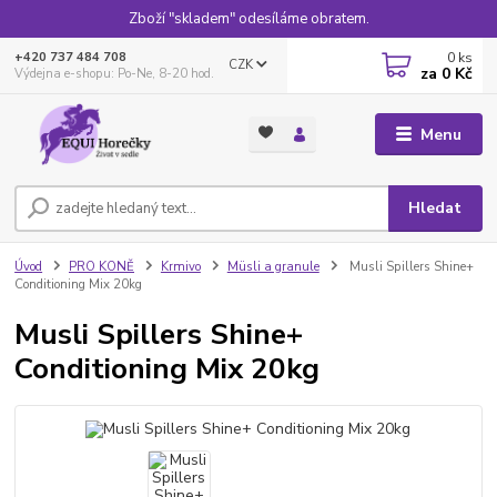
Zboží "skladem" odesíláme obratem.
0
ks
+420 737 484 708
CZK
za
0 Kč
Výdejna e-shopu: Po-Ne, 8-20 hod.
Menu
Hledat
Úvod
PRO KONĚ
Krmivo
Müsli a granule
Musli Spillers Shine+
Conditioning Mix 20kg
Musli Spillers Shine+
Conditioning Mix 20kg