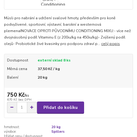
Müsli pro nabrání a udržení svalové hmoty, především pro koně
podvyživené, sportovní, výstavní, barokní a westernová
plemenaINOVACE OPROTI PŮVODNÍMU CONDITIONING MIXU:- více než
dvojnásobný podíl Vitaminu E (z 200iu/kg na 450iu/kg)- Zvýšený podíl
olejů- Probiotické živé kvasinky pro podporu zdraví p...
celý popis
Dostupnost
externí sklad 8 ks
Měrná cena
37,50 Kč / kg
Balení
20 kg
750 Kč
/
ks
670 Kč
bez DPH
Přidat do košíku
hmotnost:
20 kg
výrobce:
Spillers
Hlídat cenu / dostupnost