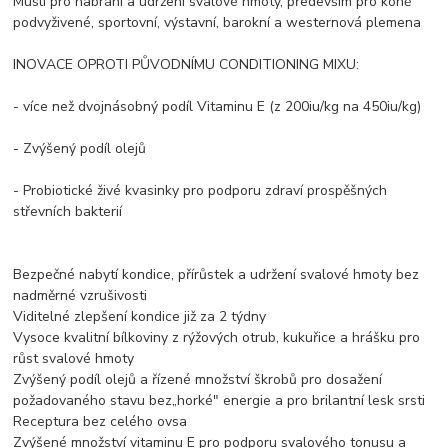
Müsli pro nabrání a udržení svalové hmoty, především pro koně
podvyživené, sportovní, výstavní, barokní a westernová plemena
INOVACE OPROTI PŮVODNÍMU CONDITIONING MIXU:
- více než dvojnásobný podíl Vitaminu E (z 200iu/kg na 450iu/kg)
- Zvýšený podíl olejů
- Probiotické živé kvasinky pro podporu zdraví prospěšných
střevních bakterií
Bezpečné nabytí kondice, přírůstek a udržení svalové hmoty bez
nadměrné vzrušivosti
Viditelné zlepšení kondice již za 2 týdny
Vysoce kvalitní bílkoviny z rýžových otrub, kukuřice a hrášku pro
růst svalové hmoty
Zvýšený podíl olejů a řízené množství škrobů pro dosažení
požadovaného stavu bez„horké" energie a pro brilantní lesk srsti
Receptura bez celého ovsa
Zvýšené množství vitaminu E pro podporu svalového tonusu a