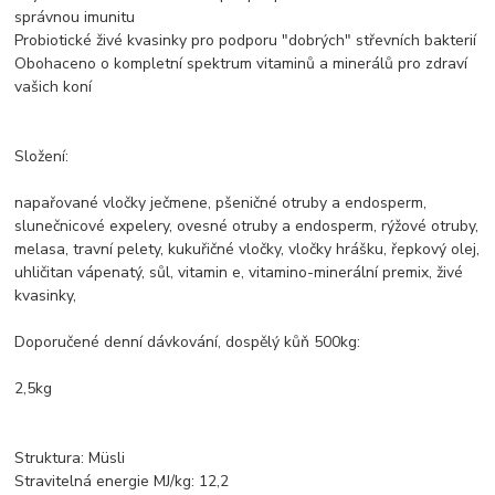
správnou imunitu
Probiotické živé kvasinky pro podporu "dobrých" střevních bakterií
Obohaceno o kompletní spektrum vitaminů a minerálů pro zdraví
vašich koní
Složení:
napařované vločky ječmene, pšeničné otruby a endosperm,
slunečnicové expelery, ovesné otruby a endosperm, rýžové otruby,
melasa, travní pelety, kukuřičné vločky, vločky hrášku, řepkový olej,
uhličitan vápenatý, sůl, vitamin e, vitamino-minerální premix, živé
kvasinky,
Doporučené denní dávkování, dospělý kůň 500kg:
2,5kg
Struktura: Müsli
Stravitelná energie MJ/kg: 12,2