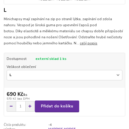
L
Minichapsy mají zapínání na zip po straně lýtka, zapínání od zdola
nahoru. Vespod je široká guma pro upevnění čapsů pod
botou. Díky elasticitě a měkkému materiálu se chapsy dobře přizpůsobí
noze a jsou pohodlné na nošení.Ošetřování: Odstraňte hrubé nečistoty
pomocí houbičky nebo jemného kartáčku. N...
celý popis
Dostupnost
externí sklad 1 ks
Velikost oblečení
690 Kč
/
ks
570 Kč
bez DPH
Přidat do košíku
Číslo produktu:
-4