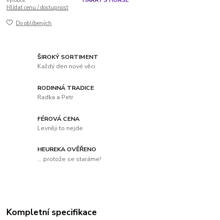
výrobce:
HARRY'S HORSE
Hlídat cenu / dostupnost
Do oblíbených
ŠIROKÝ SORTIMENT
Každý den nové věci
RODINNÁ TRADICE
Radka a Petr
FÉROVÁ CENA
Levněji to nejde
HEUREKA OVĚŘENO
... protože se staráme!
Kompletní specifikace