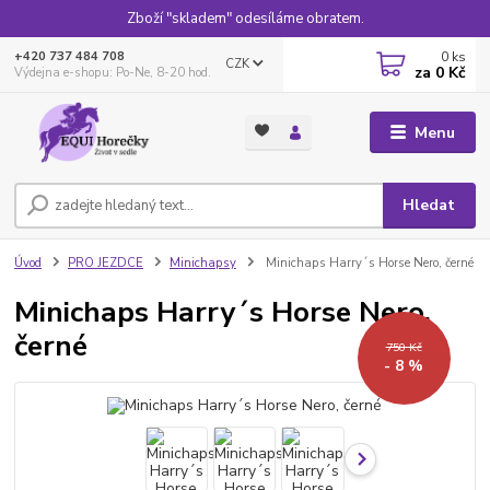
Zboží "skladem" odesíláme obratem.
0
ks
+420 737 484 708
CZK
za
0 Kč
Výdejna e-shopu: Po-Ne, 8-20 hod.
Menu
Hledat
Úvod
PRO JEZDCE
Minichapsy
Minichaps Harry´s Horse Nero, černé
Minichaps Harry´s Horse Nero,
černé
750 Kč
- 8 %