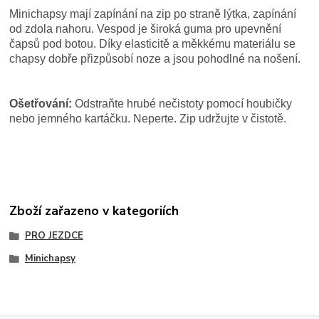
Minichapsy mají zapínání na zip po straně lýtka, zapínání
od zdola nahoru.
Vespod je široká guma pro upevnění
čapsů pod botou.
Díky
elasticitě a měkkému materiálu se
chapsy dobře přizpůsobí noze a jsou pohodlné na nošení
.
Ošetřování:
Odstraňte hrubé nečistoty pomocí houbičky
nebo jemného kartáčku. Neperte. Zip udržujte v čistotě.
Zboží zařazeno v kategoriích
PRO JEZDCE
Minichapsy