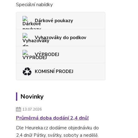
Speciální nabídky
Dárkové poukazy
Vyhazováky do podkov
VÝPRODEJ
KOMISNÍ PRODEJ
Novinky
13.07.2026
Průměrná doba dodání 2,4 dnů!
Dle Heureka.cz dodáme objednávku do
2,4 dnů! Pátky, svátky, soboty a nedělě.