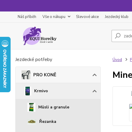
Náš příběh
Vše o nákupu
Slevové akce
Jezdecký klub
Jezdecké potřeby
Úvod
Mine
PRO KONĚ
Krmivo
Müsli a granule
Řezanka