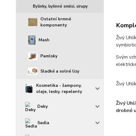
Bylinky, bylinné směsi, sirupy
Ostatní krmné
Komple
komponenty
Živý Uhlí
Mash
symbiotic
Pamlsky
Svým vzhl
elektrick
Sladké a solné lizy
Živý Uhlí
Kosmetika - šampony,
oleje, lesky, repelenty
Živý Uhl
Deky
drobné u
Sedla