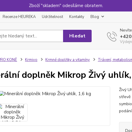
Zboží "skladem" odesíláme obratem.
Recenze HEUREKA
Udržitelnost
Kontakty
Blog
Nevíte
Hledat
+420
Výdejn
PRO KONĚ
Krmivo
Krmné doplňky a vitamíny
Trávení, metabolis
rální doplněk Mikrop Živý uhlík,
Živý Uh
střevě
symbio
podání 
Dos