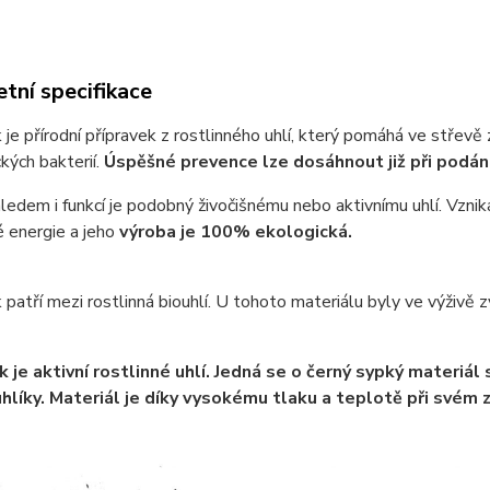
tní specifikace
k je přírodní přípravek z rostlinného uhlí, který pomáhá ve střevě
kých bakterií.
Úspěšné prevence lze dosáhnout již při podání
edem i funkcí je podobný živočišnému nebo aktivnímu uhlí. Vzniká 
é energie a jeho
výroba je 100% ekologická.
k patří mezi rostlinná biouhlí. U tohoto materiálu byly ve výživě 
ík je aktivní rostlinné uhlí. Jedná se o černý sypký materiál
hlíky. Materiál je díky vysokému tlaku a teplotě při svém z