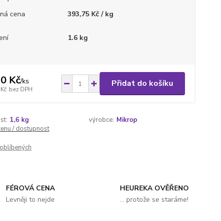
ná cena
393,75 Kč / kg
ení
1.6 kg
0 Kč
/
ks
Přidat do košíku
 Kč
bez DPH
st:
1,6 kg
výrobce:
Mikrop
cenu / dostupnost
oblíbených
FÉROVÁ CENA
HEUREKA OVĚŘENO
Levněji to nejde
... protože se staráme!