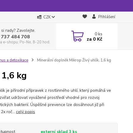
Přihlášení
CZK
 si rady? Zavolejte.
0
ks
 737 484 708
za
0 Kč
a e-shopu: Po-Ne, 8-20 hod.
mus a detoxikace
Minerální doplněk Mikrop Živý uhlík, 1,6 kg
 1,6 kg
lík je přírodní přípravek z rostlinného uhlí, který pomáhá ve
 zvířat udržovat vyvážené prostředí vhodné pro rozvoj
tických bakterií. Úspěšné prevence lze dosáhnout již při
2x roč...
celý popis
tupnost
externí sklad 3 ks