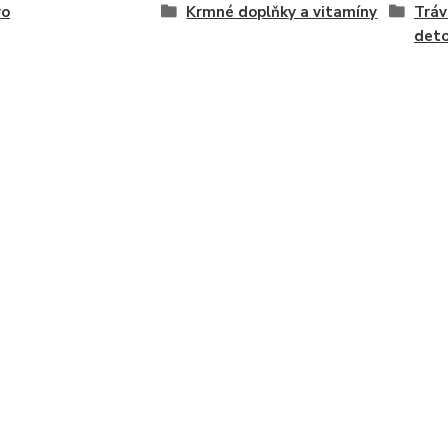
vo
Krmné doplňky a vitamíny
Tráv
deto