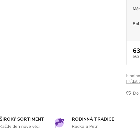
Měr
Bal
63
563
hmotno
Hlídat 
Do 
ŠIROKÝ SORTIMENT
RODINNÁ TRADICE
Každý den nové věci
Radka a Petr