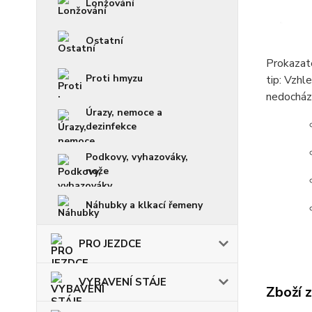
Lonžování
Ostatní
Prokazate
Proti hmyzu
tip: Vzhl
nedocháze
Úrazy, nemoce a
dezinfekce
Podkovy, vyhazováky,
nože
Náhubky a klkací řemeny
PRO JEZDCE
VYBAVENÍ STÁJE
Zboží 