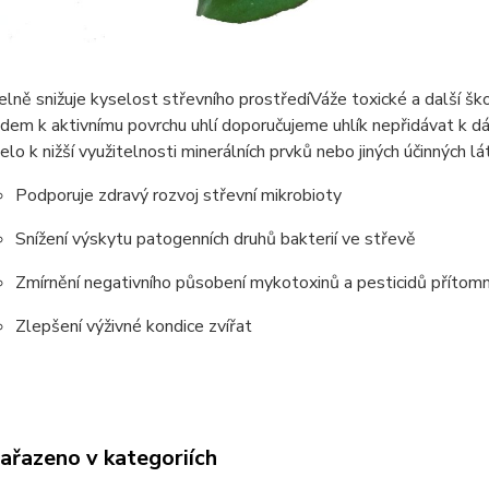
lně snižuje kyselost střevního prostředí
Váže toxické a další ško
edem k aktivnímu povrchu uhlí doporučujeme uhlík nepřidávat k d
lo k nižší využitelnosti minerálních prvků nebo jiných účinných lá
Podporuje zdravý rozvoj střevní mikrobioty
Snížení výskytu patogenních druhů bakterií ve střevě
Zmírnění negativního působení mykotoxinů a pesticidů přítomn
Zlepšení výživné kondice zvířat
zařazeno v kategoriích