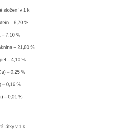
é složení v 1 k
otein – 8,70 %
k – 7,10 %
áknina – 21,80 %
pel – 4,10 %
Ca) – 0,25 %
) – 0,16 %
a) – 0,01 %
 látky v 1 k