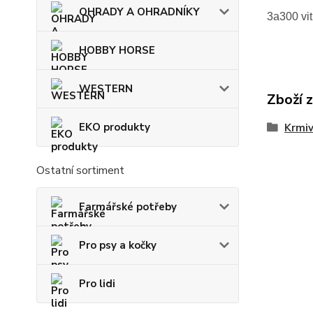
OHRADY A OHRADNÍKY
3a300 vi
HOBBY HORSE
WESTERN
Zboží 
EKO produkty
Krmi
Ostatní sortiment
Farmářské potřeby
Pro psy a kočky
Pro lidi