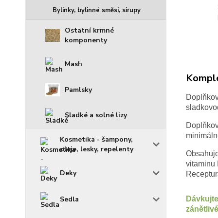
Bylinky, bylinné směsi, sirupy
Ostatní krmné
komponenty
Mash
Komple
Pamlsky
Doplňkov
sladkovod
Sladké a solné lizy
Doplňkov
minimáln
Kosmetika - šampony,
oleje, lesky, repelenty
Obsahuje 
vitaminu 
Deky
Receptura
Dávkujte
Sedla
zánětli