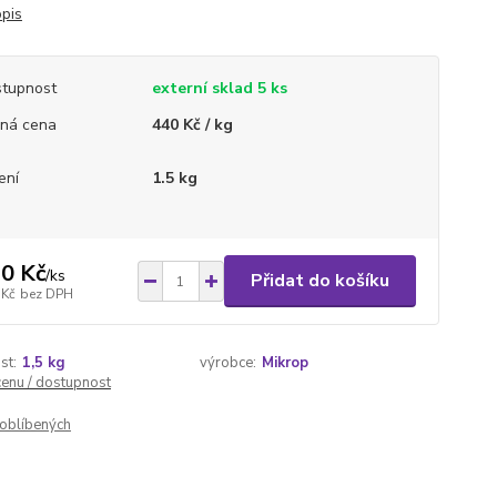
opis
tupnost
externí sklad 5 ks
ná cena
440 Kč / kg
ení
1.5 kg
0 Kč
/
ks
Přidat do košíku
 Kč
bez DPH
st:
1,5 kg
výrobce:
Mikrop
cenu / dostupnost
oblíbených