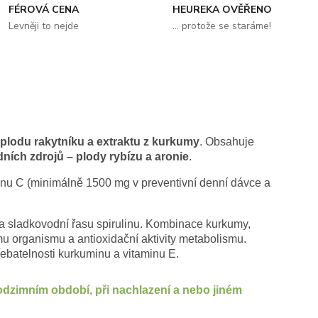
FÉROVÁ CENA
HEUREKA OVĚŘENO
Levněji to nejde
... protože se staráme!
plodu rakytníku a extraktu z kurkumy
. Obsahuje
dních zdrojů – plody rybízu a aronie
.
nu C (minimálně 1500 mg v preventivní denní dávce a
e a sladkovodní řasu spirulinu. Kombinace kurkumy,
u organismu a antioxidační aktivity metabolismu.
ebatelnosti kurkuminu a vitaminu E.
odzimním období, při nachlazení a nebo jiném