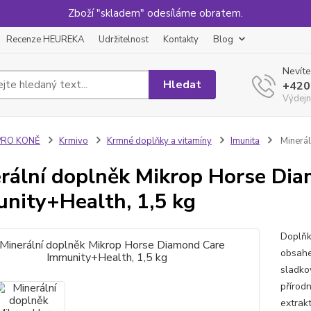
Zboží "skladem" odesíláme obratem.
Recenze HEUREKA
Udržitelnost
Kontakty
Blog
Nevíte
Hledat
+420
Výdejn
PRO KONĚ
Krmivo
Krmné doplňky a vitamíny
Imunita
Minerál
rální doplněk Mikrop Horse Di
nity+Health, 1,5 kg
Doplňk
obsahe
sladko
přírod
extrak