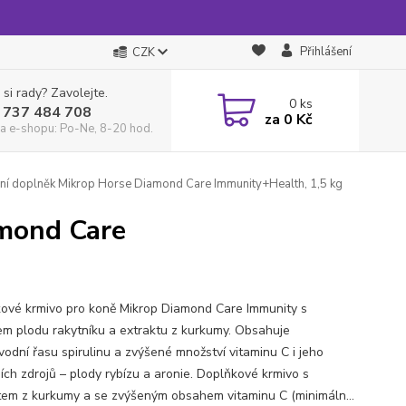
Přihlášení
CZK
 si rady? Zavolejte.
0
ks
 737 484 708
za
0 Kč
a e-shopu: Po-Ne, 8-20 hod.
ní doplněk Mikrop Horse Diamond Care Immunity+Health, 1,5 kg
amond Care
ové krmivo pro koně Mikrop Diamond Care Immunity s
m plodu rakytníku a extraktu z kurkumy. Obsahuje
vodní řasu spirulinu a zvýšené množství vitaminu C i jeho
ních zdrojů – plody rybízu a aronie. Doplňkové krmivo s
tem z kurkumy a se zvýšeným obsahem vitaminu C (minimáln...