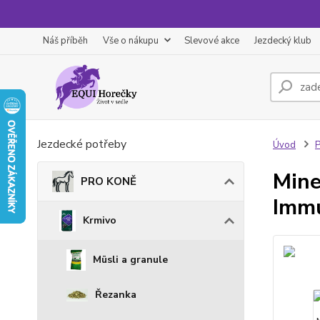
Náš příběh
Vše o nákupu
Slevové akce
Jezdecký klub
Jezdecké potřeby
Úvod
Mine
PRO KONĚ
Immu
Krmivo
Müsli a granule
Řezanka