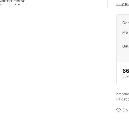
celý p
Dos
Měr
Bal
66
589
hmotno
Hlídat 
Do 