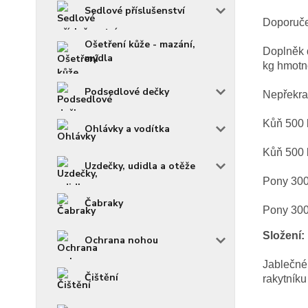
Sedlové příslušenství
Doporuče
Ošetření kůže - mazání,
Doplněk 
mýdla
kg hmotn
Podsedlové dečky
Nepřekra
Kůň 500 
Ohlávky a vodítka
Kůň 500 
Uzdečky, udidla a otěže
Pony 300
Čabraky
Pony 300
Složení:
Ochrana nohou
Jablečné
Čištění
rakytníku