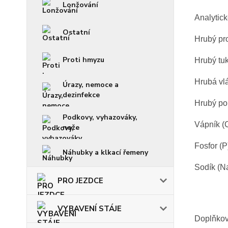
Lonžování
Analytick
Ostatní
Hrubý pr
Proti hmyzu
Hrubý tu
Hrubá vl
Úrazy, nemoce a
dezinfekce
Hrubý po
Podkovy, vyhazováky,
Vápník (
nože
Fosfor (P
Náhubky a klkací řemeny
Sodík (N
PRO JEZDCE
VYBAVENÍ STÁJE
Doplňkové