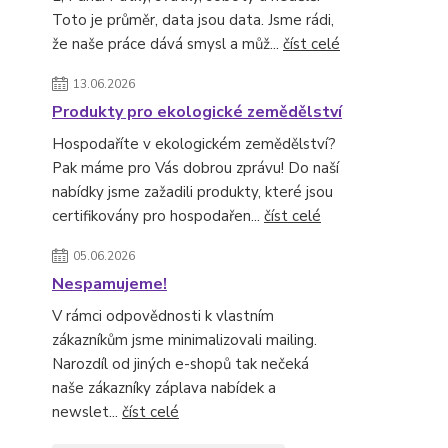
Toto je průměr, data jsou data. Jsme rádi,
že naše práce dává smysl a můž...
číst celé
13.06.2026
Produkty pro ekologické zemědělství
Hospodaříte v ekologickém zemědělství?
Pak máme pro Vás dobrou zprávu! Do naší
nabídky jsme zažadili produkty, které jsou
certifikovány pro hospodařen...
číst celé
05.06.2026
Nespamujeme!
V rámci odpovědnosti k vlastním
zákazníkům jsme minimalizovali mailing.
Narozdíl od jiných e-shopů tak nečeká
naše zákazníky záplava nabídek a
newslet...
číst celé