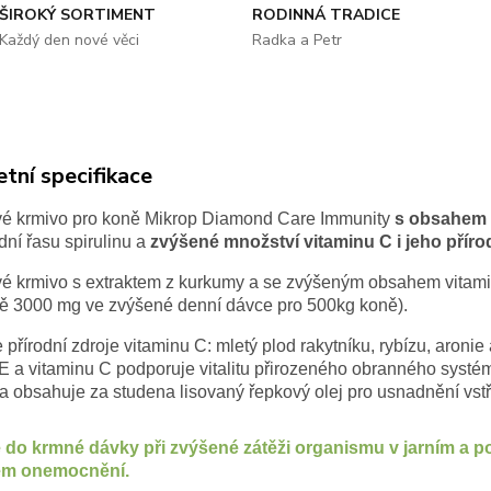
ŠIROKÝ SORTIMENT
RODINNÁ TRADICE
Každý den nové věci
Radka a Petr
tní specifikace
é krmivo pro koně Mikrop Diamond Care Immunity
s obsahem 
ní řasu spirulinu a
zvýšené množství vitaminu C i jeho příro
é krmivo s extraktem z kurkumy a se zvýšeným obsahem vitami
ě 3000 mg ve zvýšené denní dávce pro 500kg koně).
přírodní zdroje vitaminu C: mletý plod rakytníku, rybízu, aroni
E a vitaminu C podporuje vitalitu přirozeného obranného systém
 obsahuje za studena lisovaný řepkový olej pro usnadnění vstř
 do krmné dávky při zvýšené zátěži organismu v jarním a p
vém onemocnění.