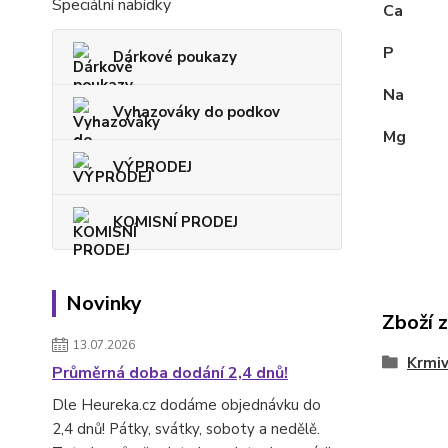
Speciální nabídky
Ca
P
Dárkové poukazy
Na
Vyhazováky do podkov
Mg
VÝPRODEJ
KOMISNÍ PRODEJ
Novinky
Zboží 
13.07.2026
Krmi
Průměrná doba dodání 2,4 dnů!
Dle Heureka.cz dodáme objednávku do
2,4 dnů! Pátky, svátky, soboty a nedělě.