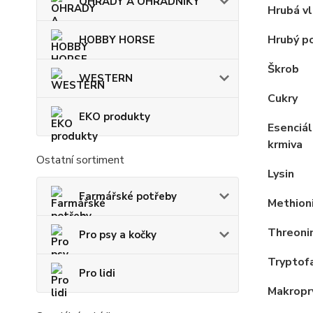
OHRADY A OHRADNÍKY
Hrubá vl
Hrubý p
HOBBY HORSE
Škrob
WESTERN
Cukry
EKO produkty
Esenciál
krmiva
Ostatní sortiment
Lysin
Farmářské potřeby
Methion
Threoni
Pro psy a kočky
Tryptof
Pro lidi
Makroprv