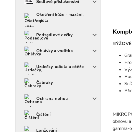
Sedlové příslušenství
Ošetření kůže - mazání,
mýdla
Komple
Podsedlové dečky
RÝŽOVÉ
Ohlávky a vodítka
Gra
Pro
Uzdečky, udidla a otěže
Výz
Pod
Čabraky
Sní
Pří
Ochrana nohou
MIKROP® 
Čištění
obnovu a 
gamma-ory
Lonžování