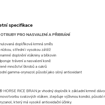
tní specifikace
 OTRUBY PRO NASVALENÍ A PŘIBRÁNÍ
nulovaná doplňková krmná směs
 nízkou, střední i vysokou zátěž
namné doplnění vlákniny a bílkovin
poruje trávení a nasvalení koně
žené množství škrobů a cukrů
rodní gamma-orynazol působí jako silný antioxidant
HORSE RICE BRAN je vhodný doplněk k základní krmné dávce jak
novotvorbu svalových vláken, zlepšuje výživnou kondici, působí na
zanol, který má vysoké antioxidační účinky.