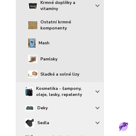
Krmné doplňky a
vitamíny
Ostatní krmné
komponenty
Mash
Pamlsky
Sladké a solné lizy
Kosmetika - šampony,
oleje, lesky, repelenty
Deky
Sedla