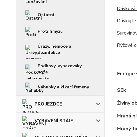
Dávkován
Ostatní
Dávkujte 
Proti hmyzu
Surovinov
Rýžové ot
Úrazy, nemoce a
dezinfekce
Podkovy, vyhazováky,
nože
Energie 
Náhubky a klkací řemeny
SEk
Živiny o
PRO JEZDCE
Hrubá bí
VYBAVENÍ STÁJE
Hrubý t