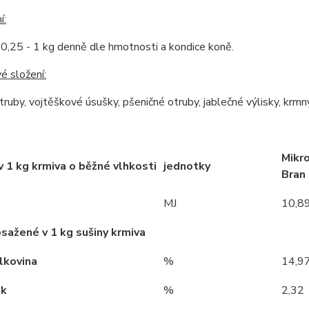
í:
0,25 - 1 kg denně dle hmotnosti a kondice koně.
é složení:
ruby, vojtěškové úsušky, pšeničné otruby, jablečné výlisky, krm
Mikr
v 1 kg krmiva o běžné vlhkosti
jednotky
Bran
MJ
10,8
bsažené v 1 kg sušiny krmiva
lkovina
%
14,9
uk
%
2,32