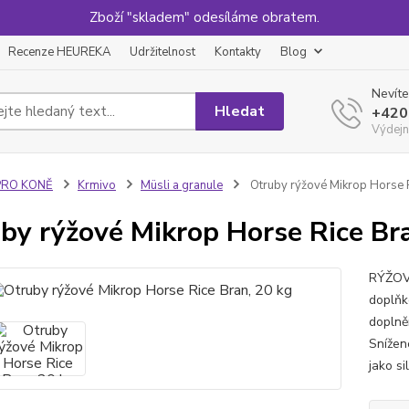
Zboží "skladem" odesíláme obratem.
Recenze HEUREKA
Udržitelnost
Kontakty
Blog
Nevíte
Hledat
+420
Výdejn
PRO KONĚ
Krmivo
Müsli a granule
Otruby rýžové Mikrop Horse R
by rýžové Mikrop Horse Rice Bra
RÝŽOV
doplň
doplně
Snížen
jako s