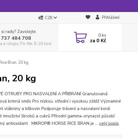
Přihlášení
CZK
 si rady? Zavolejte.
0
ks
 737 484 708
za
0 Kč
a e-shopu: Po-Ne, 8-20 hod.
ice Bran, 20 kg
n, 20 kg
É OTRUBY PRO NASVALENÍ A PŘIBRÁNÍ Granulovaná
ková krmná směs Pro nízkou, střední i vysokou zátěž Významné
ní vlákniny a bílkovin Podporuje trávení a nasvalení koně
é množství škrobů a cukrů Přírodní gamma-orynazol působí
ilný antioxidant MIKROP® HORSE RICE BRAN je ...
celý popis