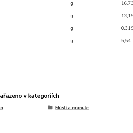
g
16,7
g
13,1
g
0,31
g
5,54
zařazeno v kategoriích
vo
Müsli a granule