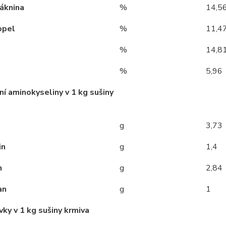
áknina
%
14,5
opel
%
11,4
%
14,8
%
5,96
ní aminokyseliny v 1 kg sušiny
g
3,73
in
g
1,4
n
g
2,84
an
g
1
ky v 1 kg sušiny krmiva