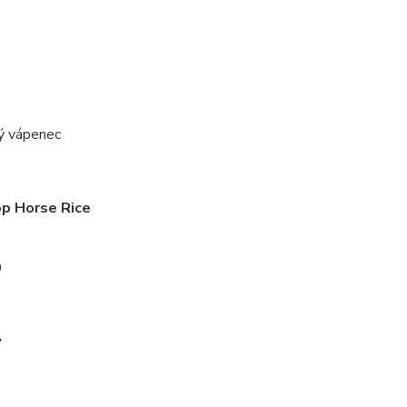
ný vápenec
op Horse Rice
9
7