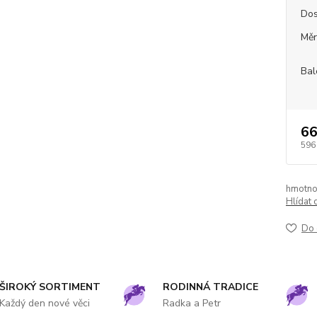
Dos
Měr
Bal
66
596
hmotno
Hlídat 
Do 
ŠIROKÝ SORTIMENT
RODINNÁ TRADICE
Každý den nové věci
Radka a Petr