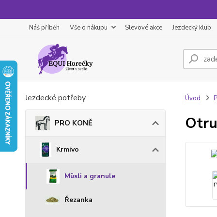
Náš příběh
Vše o nákupu
Slevové akce
Jezdecký klub
Jezdecké potřeby
Úvod
Otru
PRO KONĚ
Krmivo
Müsli a granule
Řezanka