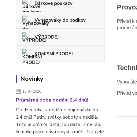
Dárkové poukazy
Provo
Vyhazováky do podkov
Přívod k 
promrzání
VÝPRODEJ
KOMISNÍ PRODEJ
Techn
Novinky
Vypouštěc
13.07.2026
Přívod v
Průměrná doba dodání 2,4 dnů!
Dle Heureka.cz dodáme objednávku do
2,4 dnů! Pátky, svátky, soboty a nedělě.
Toto je průměr, data jsou data. Jsme rádi,
že naše práce dává smysl a můž...
číst celé