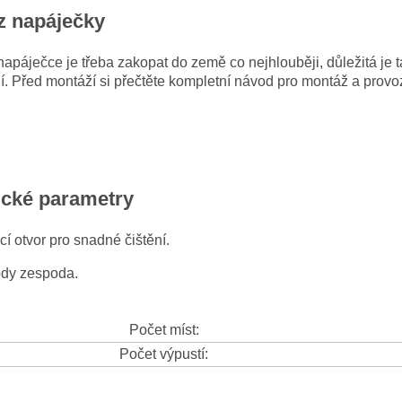
z napáječky
napáječce je třeba zakopat do země co nejhlouběji, důležitá je
. Před montáží si přečtěte kompletní návod pro montáž a provo
ické parametry
í otvor pro snadné čištění.
ody zespoda.
Počet míst:
Počet výpustí: