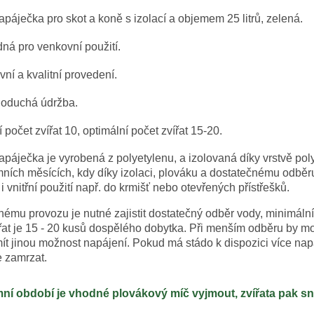
páječka pro skot a koně s izolací a objemem 25 litrů, zelená.
ná pro venkovní použití.
vní a kvalitní provedení.
oduchá údržba.
 počet zvířat 10, optimální počet zvířat 15-20.
apáječka je vyrobená z polyetylenu, a izolovaná díky vrstvě p
mních měsících, kdy díky izolaci, plováku a dostatečnému odbě
i vnitřní použití např. do krmišť nebo otevřených přístřešků.
ému provozu je nutné zajistit dostatečný odběr vody, minimální 
řat je 15 - 20 kusů dospělého dobytka. Při menším odběru by mo
t jinou možnost napájení. Pokud má stádo k dispozici více nap
 zamrzat.
ní období je vhodné plovákový míč vyjmout, zvířata pak snad