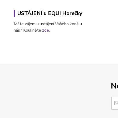
USTÁJENÍ u EQUI Horečky
Máte zájem u ustájení Vašeho koně u
nás? Koukněte
zde
.
N