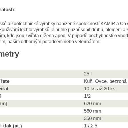
alosti:
ké a zootechnické výrobky nabízené společností KAMÍR a Co spol
Používání těchto výrobků je nutné přizpůsobit druhu, plemeni a k
m, kde jsou zvířata držena apod. V případě pochybností o vhod
em, naším odborným poradcem nebo veterinářem.
metry
25 l
ířete
Kůň, Ovce, bezrohá 
ířat
10 ks až 20 ks
Ø
1/2
mm]
620 mm
560 mm
350 mm
 tlak (at.)
1 až 5