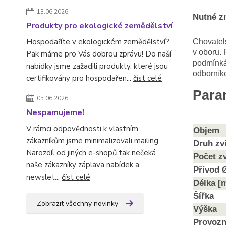
13.06.2026
Nutné zn
Produkty pro ekologické zemědělství
Hospodaříte v ekologickém zemědělství?
Chovatels
v oboru. 
Pak máme pro Vás dobrou zprávu! Do naší
podmínká
nabídky jsme zažadili produkty, které jsou
odborník
certifikovány pro hospodařen...
číst celé
Para
05.06.2026
Nespamujeme!
V rámci odpovědnosti k vlastním
Objem
zákazníkům jsme minimalizovali mailing.
Druh zv
Narozdíl od jiných e-shopů tak nečeká
Počet zv
naše zákazníky záplava nabídek a
Přívod 
newslet...
číst celé
Délka [
Šířka
Zobrazit všechny novinky
Výška
Provozní