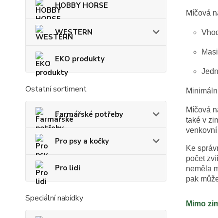
HOBBY HORSE
Míčová na
WESTERN
Vhod
Masi
EKO produkty
Jedn
Ostatní sortiment
Minimální
Míčová n
Farmářské potřeby
také v zi
venkovní 
Pro psy a kočky
Ke správn
počet zví
Pro lidi
neměla mí
pak může
Speciální nabídky
Mimo zim