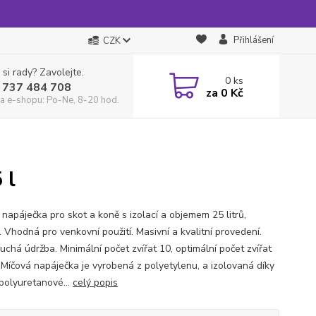
Přihlášení
CZK
 si rady? Zavolejte.
0
ks
 737 484 708
za
0 Kč
a e-shopu: Po-Ne, 8-20 hod.
 l
 napáječka pro skot a koně s izolací a objemem 25 litrů,
 Vhodná pro venkovní použití. Masivní a kvalitní provedení.
uchá údržba. Minimální počet zvířat 10, optimální počet zvířat
 Míčová napáječka je vyrobená z polyetylenu, a izolovaná díky
 polyuretanové...
celý popis