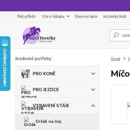
Náš příběh
Vše o nákupu
Slevové akce
Jezdecký klub
Jezdecké potřeby
Úvod
Míčo
PRO KONĚ
PRO JEZDCE
VYBAVENÍ STÁJE
Držák na lizy