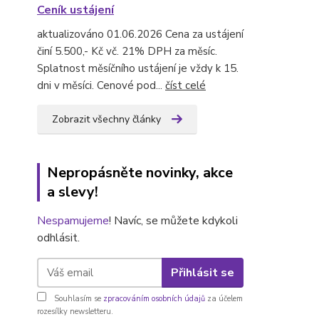
Ceník ustájení
aktualizováno 01.06.2026 Cena za ustájení
činí 5.500,- Kč vč. 21% DPH za měsíc.
Splatnost měsíčního ustájení je vždy k 15.
dni v měsíci. Cenové pod...
číst celé
Zobrazit všechny články
Nepropásněte novinky, akce
a slevy!
Nespamujeme
! Navíc, se můžete kdykoli
odhlásit.
Přihlásit se
Souhlasím se
zpracováním osobních údajů
za účelem
rozesílky newsletteru.