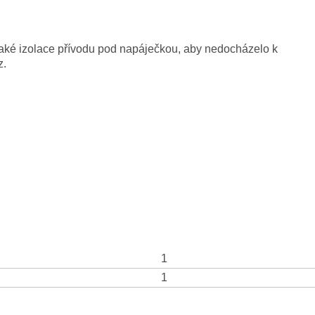
 také izolace přívodu pod napáječkou, aby nedocházelo k
z.
1
1