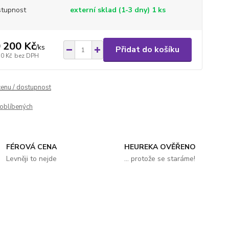
tupnost
externí sklad (1-3 dny) 1 ks
 200 Kč
/
ks
Přidat do košíku
30 Kč
bez DPH
cenu / dostupnost
oblíbených
FÉROVÁ CENA
HEUREKA OVĚŘENO
Levněji to nejde
... protože se staráme!