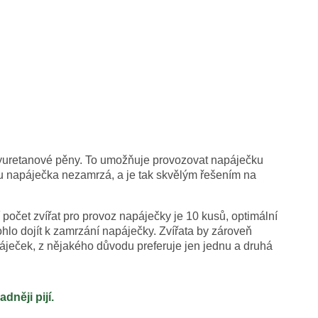
olyuretanové pěny. To umožňuje provozovat napáječku
ru napáječka nezamrzá, a je tak skvělým řešením na
počet zvířat pro provoz napáječky je 10 kusů, optimální
hlo dojít k zamrzání napáječky. Zvířata by zároveň
áječek, z nějakého důvodu preferuje jen jednu a druhá
něji pijí.