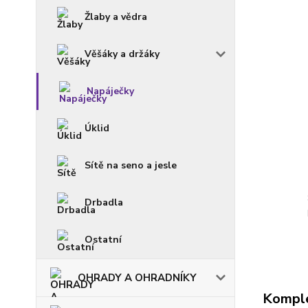
Žlaby a vědra
Věšáky a držáky
Napáječky
Úklid
Sítě na seno a jesle
Drbadla
Ostatní
OHRADY A OHRADNÍKY
Komple