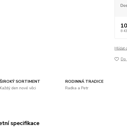
Dos
10
8 4
Hlídat 
Do 
ŠIROKÝ SORTIMENT
RODINNÁ TRADICE
Každý den nové věci
Radka a Petr
tní specifikace