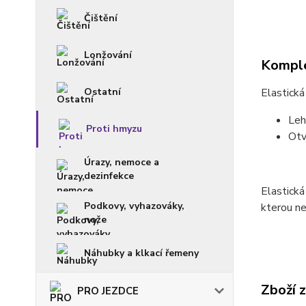
Čištění
Lonžování
Komple
Ostatní
Elastická
Leh
Proti hmyzu
Otv
Úrazy, nemoce a
dezinfekce
Elastická
Podkovy, vyhazováky,
kterou ne
nože
Náhubky a klkací řemeny
Zboží 
PRO JEZDCE