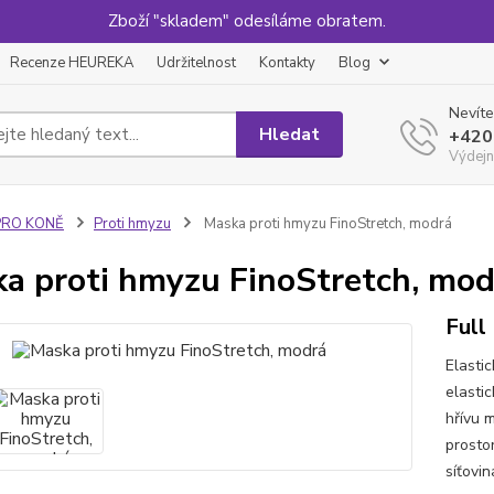
Zboží "skladem" odesíláme obratem.
Recenze HEUREKA
Udržitelnost
Kontakty
Blog
Nevíte
Hledat
+420
Výdejn
PRO KONĚ
Proti hmyzu
Maska proti hmyzu FinoStretch, modrá
a proti hmyzu FinoStretch, mod
Full
Elasti
elastic
hřívu 
prostor
síťovin