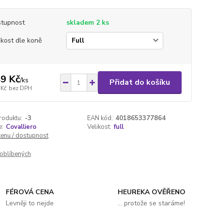
tupnost
skladem 2 ks
ikost dle koně
9 Kč
/
ks
Přidat do košíku
 Kč
bez DPH
roduktu:
-3
EAN kód:
4018653377864
e:
Covalliero
Velikost:
full
cenu / dostupnost
oblíbených
FÉROVÁ CENA
HEUREKA OVĚŘENO
Levněji to nejde
... protože se staráme!