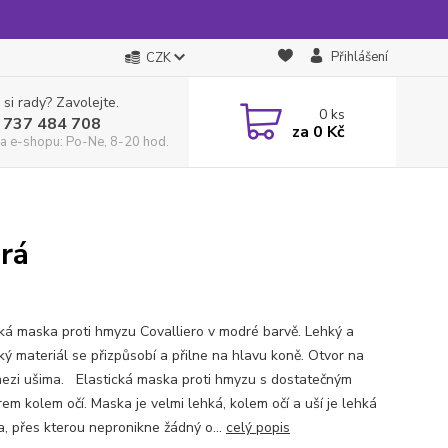
Přihlášení
CZK
 si rady? Zavolejte.
0
ks
 737 484 708
za
0 Kč
a e-shopu: Po-Ne, 8-20 hod.
rá
cká maska proti hmyzu Covalliero v modré barvě. Lehký a
ký materiál se přizpůsobí a přilne na hlavu koně. Otvor na
mezi ušima. Elastická maska proti hmyzu s dostatečným
em kolem očí. Maska je velmi lehká, kolem očí a uší je lehká
a, přes kterou nepronikne žádný o...
celý popis