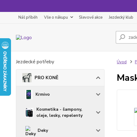
Náš příběh
Vše o nákupu
Slevové akce
Jezdecký klub
Jezdecké potřeby
Úvod
Mask
PRO KONĚ
Krmivo
Kosmetika - šampony,
oleje, lesky, repelenty
Deky