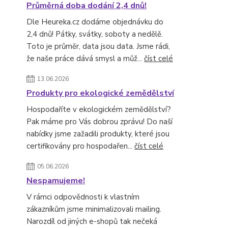
Průměrná doba dodání 2,4 dnů!
Dle Heureka.cz dodáme objednávku do
2,4 dnů! Pátky, svátky, soboty a nedělě.
Toto je průměr, data jsou data. Jsme rádi,
že naše práce dává smysl a můž...
číst celé
13.06.2026
Produkty pro ekologické zemědělství
Hospodaříte v ekologickém zemědělství?
Pak máme pro Vás dobrou zprávu! Do naší
nabídky jsme zažadili produkty, které jsou
certifikovány pro hospodařen...
číst celé
05.06.2026
Nespamujeme!
V rámci odpovědnosti k vlastním
zákazníkům jsme minimalizovali mailing.
Narozdíl od jiných e-shopů tak nečeká