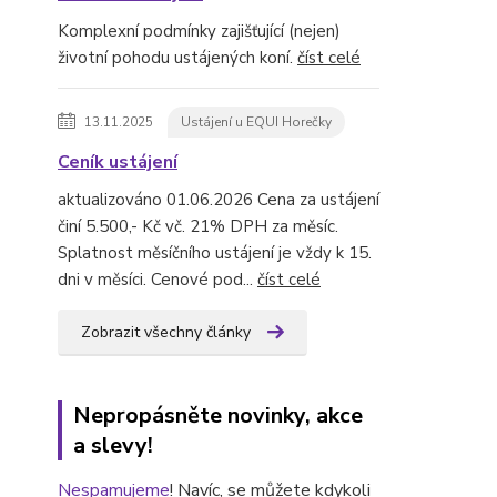
Komplexní podmínky zajišťující (nejen)
životní pohodu ustájených koní.
číst celé
13.11.2025
Ustájení u EQUI Horečky
Ceník ustájení
aktualizováno 01.06.2026 Cena za ustájení
činí 5.500,- Kč vč. 21% DPH za měsíc.
Splatnost měsíčního ustájení je vždy k 15.
dni v měsíci. Cenové pod...
číst celé
Zobrazit všechny články
Nepropásněte novinky, akce
a slevy!
Nespamujeme
! Navíc, se můžete kdykoli