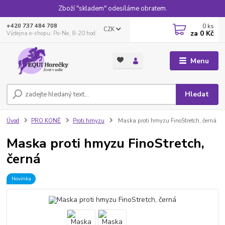
Zboží "skladem" odesíláme obratem.
0
ks
+420 737 484 708
CZK
za
0 Kč
Výdejna e-shopu: Po-Ne, 8-20 hod.
Menu
Hledat
Úvod
PRO KONĚ
Proti hmyzu
Maska proti hmyzu FinoStretch, černá
Maska proti hmyzu FinoStretch,
černá
Novinka