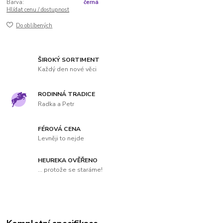
Barva:
černá
Hlídat cenu / dostupnost
Do oblíbených
ŠIROKÝ SORTIMENT
Každý den nové věci
RODINNÁ TRADICE
Radka a Petr
FÉROVÁ CENA
Levněji to nejde
HEUREKA OVĚŘENO
... protože se staráme!