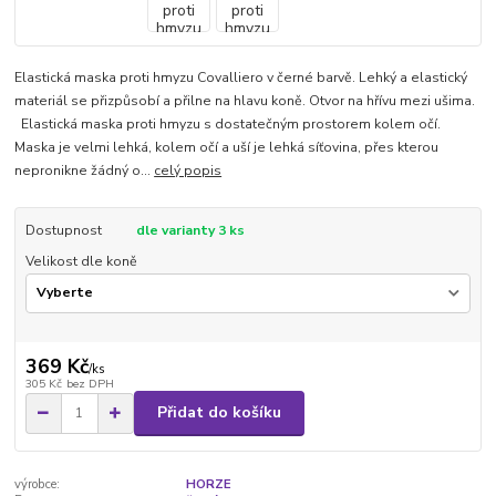
Elastická maska proti hmyzu Covalliero v černé barvě. Lehký a elastický
materiál se přizpůsobí a přilne na hlavu koně. Otvor na hřívu mezi ušima.
Elastická maska proti hmyzu s dostatečným prostorem kolem očí.
Maska je velmi lehká, kolem očí a uší je lehká síťovina, přes kterou
nepronikne žádný o...
celý popis
Dostupnost
dle varianty 3 ks
Velikost dle koně
369 Kč
/
ks
305 Kč
bez DPH
Přidat do košíku
výrobce:
HORZE