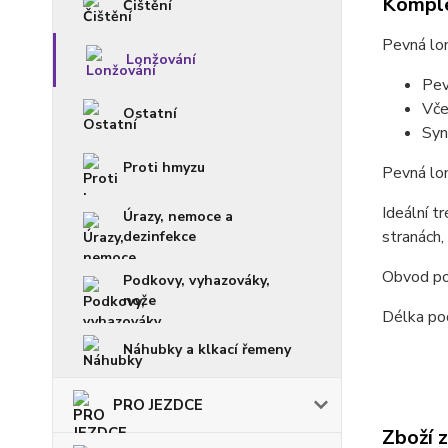
Komple
Čištění
Pevná lo
Lonžování
Pev
Vče
Ostatní
Syn
Proti hmyzu
Pevná lo
Ideální t
Úrazy, nemoce a
stranách,
dezinfekce
Obvod po
Podkovy, vyhazováky,
nože
Délka pod
Náhubky a klkací řemeny
PRO JEZDCE
Zboží 