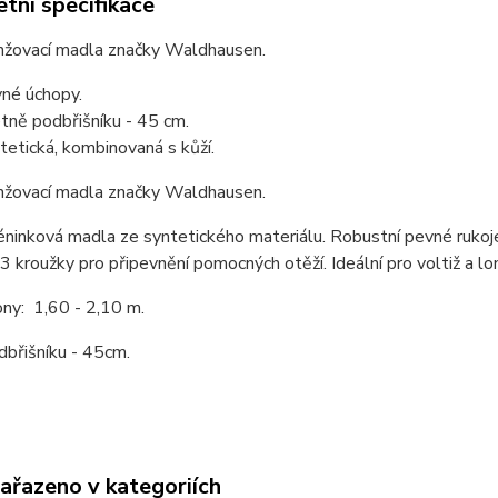
tní specifikace
nžovací madla značky Waldhausen.
né úchopy.
tně podbřišníku - 45 cm.
tetická, kombinovaná s kůží.
nžovací madla značky Waldhausen.
réninková madla ze syntetického materiálu. Robustní pevné rukoj
 3 kroužky pro připevnění pomocných otěží. Ideální pro voltiž a lo
ny: 1,60 - 2,10 m.
břišníku - 45cm.
zařazeno v kategoriích