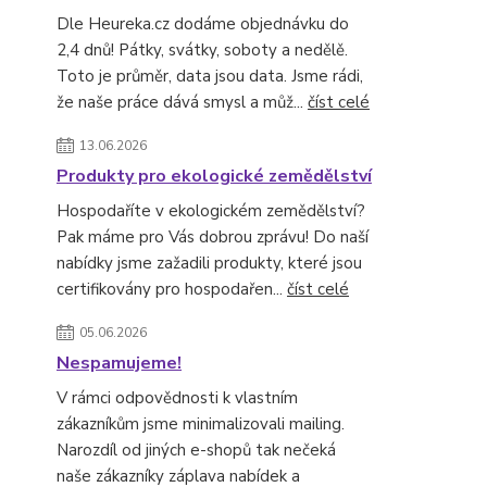
Dle Heureka.cz dodáme objednávku do
2,4 dnů! Pátky, svátky, soboty a nedělě.
Toto je průměr, data jsou data. Jsme rádi,
že naše práce dává smysl a můž...
číst celé
13.06.2026
Produkty pro ekologické zemědělství
Hospodaříte v ekologickém zemědělství?
Pak máme pro Vás dobrou zprávu! Do naší
nabídky jsme zažadili produkty, které jsou
certifikovány pro hospodařen...
číst celé
05.06.2026
Nespamujeme!
V rámci odpovědnosti k vlastním
zákazníkům jsme minimalizovali mailing.
Narozdíl od jiných e-shopů tak nečeká
naše zákazníky záplava nabídek a