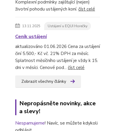
Komplexní podmínky zajišťující (nejen)
životní pohodu ustájených koní.
číst celé
13.11.2025
Ustájení u EQUI Horečky
Ceník ustájení
aktualizováno 01.06.2026 Cena za ustájení
činí 5.500,- Kč vč. 21% DPH za měsíc.
Splatnost měsíčního ustájení je vždy k 15.
dni v měsíci. Cenové pod...
číst celé
Zobrazit všechny články
Nepropásněte novinky, akce
a slevy!
Nespamujeme
! Navíc, se můžete kdykoli
odhlásit.