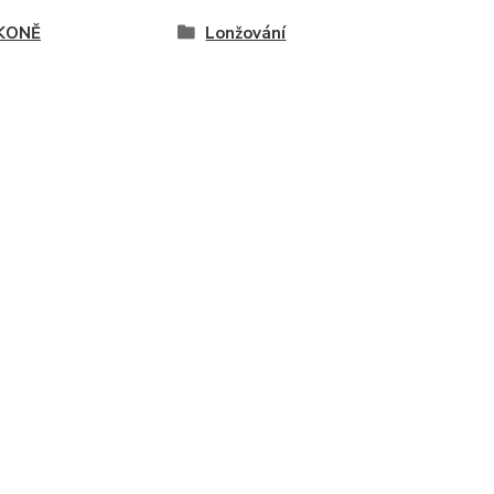
KONĚ
Lonžování