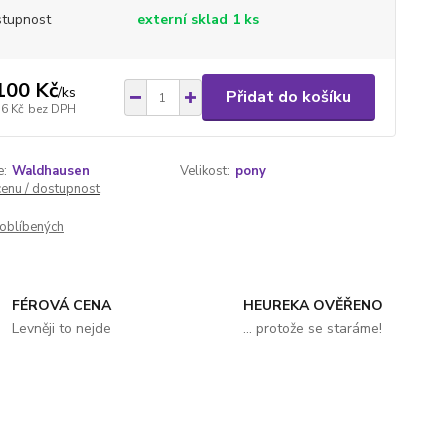
tupnost
externí sklad 1 ks
100 Kč
/
ks
Přidat do košíku
36 Kč
bez DPH
e:
Waldhausen
Velikost:
pony
cenu / dostupnost
oblíbených
FÉROVÁ CENA
HEUREKA OVĚŘENO
Levněji to nejde
... protože se staráme!