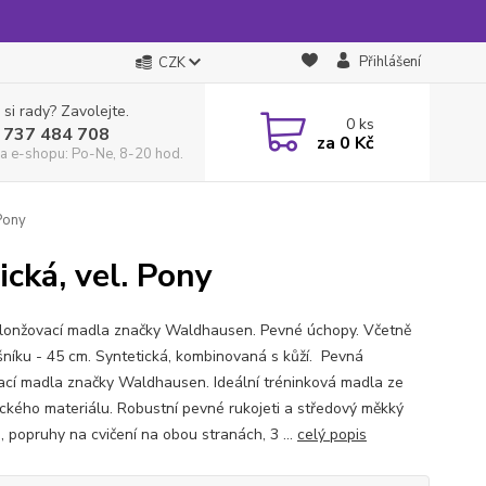
Přihlášení
CZK
 si rady? Zavolejte.
0
ks
 737 484 708
za
0 Kč
a e-shopu: Po-Ne, 8-20 hod.
Pony
cká, vel. Pony
lonžovací madla značky Waldhausen. Pevné úchopy. Včetně
šníku - 45 cm. Syntetická, kombinovaná s kůží. Pevná
ací madla značky Waldhausen. Ideální tréninková madla ze
ického materiálu. Robustní pevné rukojeti a středový měkký
, popruhy na cvičení na obou stranách, 3 ...
celý popis