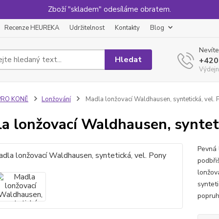
Zboží "skladem" odesíláme obratem.
Recenze HEUREKA
Udržitelnost
Kontakty
Blog
Nevíte
Hledat
+420
Výdejn
PRO KONĚ
Lonžování
Madla lonžovací Waldhausen, syntetická, vel. 
a lonžovací Waldhausen, synteti
Pevná 
podbři
lonžov
syntet
popruh