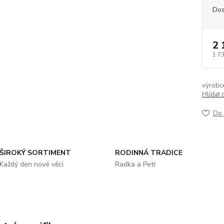
Dos
2 
1 7
výrobc
Hlídat 
Do 
ŠIROKÝ SORTIMENT
RODINNÁ TRADICE
Každý den nové věci
Radka a Petr