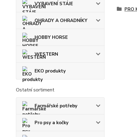
VYBAVENÍ STÁJE
PRO 
OHRADY A OHRADNÍKY
HOBBY HORSE
WESTERN
EKO produkty
Ostatní sortiment
Farmářské potřeby
Pro psy a kočky