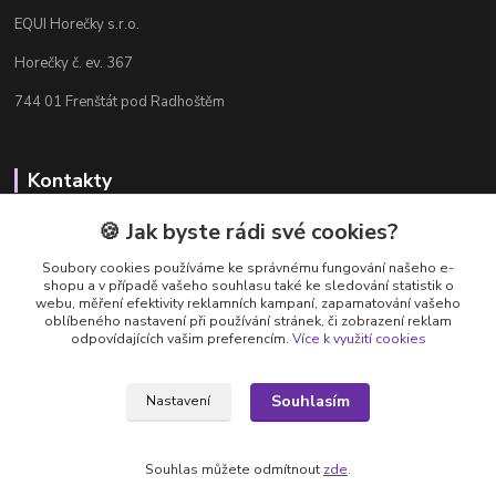
EQUI Horečky s.r.o.
Horečky č. ev. 367
744 01 Frenštát pod Radhoštěm
Kontakty
Radka Chamrádová
🍪 Jak byste rádi své cookies?
+420 737 484 708
Soubory cookies používáme ke správnému fungování našeho e-
Výdejna e-shopu: Po-Ne, 8-20 hod.
shopu a v případě vašeho souhlasu také ke sledování statistik o
webu, měření efektivity reklamních kampaní, zapamatování vašeho
info@equi-horecky.cz
oblíbeného nastavení při používání stránek, či zobrazení reklam
odpovídajících vašim preferencím.
Více k využití cookies
Souhlasím
Nastavení
Provozovatel: EQUI Horečky s.r.o., IČ 196 32 827, Horečky č.ev. 367, 744 01
Frenštát pod Radhoštěm, C 93460 vedená u Krajského soudu v Ostravě
Souhlas můžete odmítnout
zde
.
Vytvořeno na
Eshop-rychle.cz