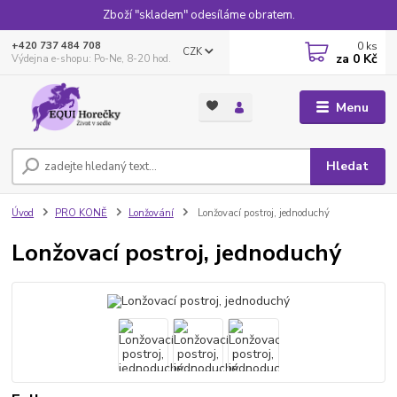
Zboží "skladem" odesíláme obratem.
0
ks
+420 737 484 708
CZK
za
0 Kč
Výdejna e-shopu: Po-Ne, 8-20 hod.
Menu
Hledat
Úvod
PRO KONĚ
Lonžování
Lonžovací postroj, jednoduchý
Lonžovací postroj, jednoduchý