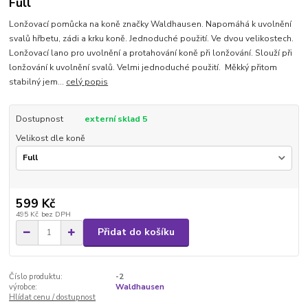
Full
Lonžovací pomůcka na koně značky Waldhausen. Napomáhá k uvolnění
svalů hřbetu, zádi a krku koně. Jednoduché použití. Ve dvou velikostech.
Lonžovací lano pro uvolnění a protahování koně při lonžování. Slouží při
lonžování k uvolnění svalů. Velmi jednoduché použití. Měkký přitom
stabilný jem...
celý popis
Dostupnost
externí sklad 5
Velikost dle koně
599 Kč
495 Kč
bez DPH
Přidat do košíku
Číslo produktu:
-2
výrobce:
Waldhausen
Hlídat cenu / dostupnost