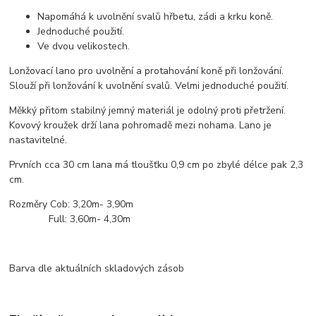
Napomáhá k uvolnění svalů hřbetu, zádi a krku koně.
Jednoduché použití.
Ve dvou velikostech.
Lonžovací lano pro uvolnění a protahování koně při lonžování.
Slouží při lonžování k uvolnění svalů. Velmi jednoduché použití.
Měkký přitom stabilný jemný materiál je odolný proti přetržení.
Kovový kroužek drží lana pohromadě mezi nohama. Lano je
nastavitelné.
Prvních cca 30 cm lana má tloušťku 0,9 cm po zbylé délce pak 2,3
cm.
Rozměry Cob: 3,20m- 3,90m
Full: 3,60m- 4,30m
Barva dle aktuálních skladových zásob