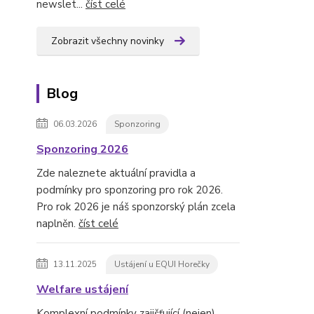
newslet...
číst celé
Zobrazit všechny novinky
Blog
06.03.2026
Sponzoring
Sponzoring 2026
Zde naleznete aktuální pravidla a
podmínky pro sponzoring pro rok 2026.
Pro rok 2026 je náš sponzorský plán zcela
naplněn.
číst celé
13.11.2025
Ustájení u EQUI Horečky
Welfare ustájení
Komplexní podmínky zajišťující (nejen)