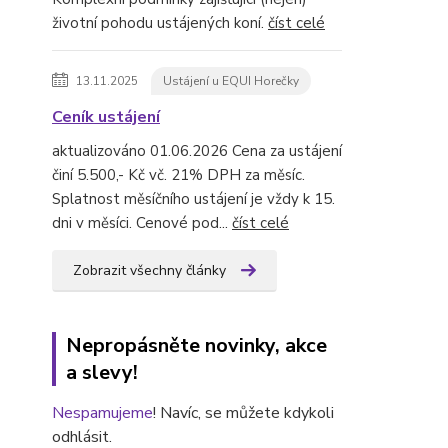
životní pohodu ustájených koní.
číst celé
13.11.2025
Ustájení u EQUI Horečky
Ceník ustájení
aktualizováno 01.06.2026 Cena za ustájení
činí 5.500,- Kč vč. 21% DPH za měsíc.
Splatnost měsíčního ustájení je vždy k 15.
dni v měsíci. Cenové pod...
číst celé
Zobrazit všechny články
Nepropásněte novinky, akce
a slevy!
Nespamujeme
! Navíc, se můžete kdykoli
odhlásit.