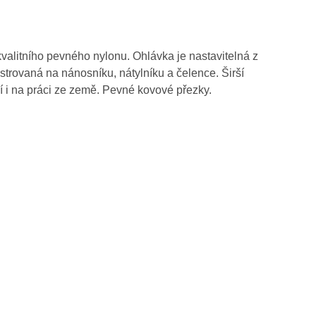
alitního pevného nylonu. Ohlávka je nastavitelná z
strovaná na nánosníku, nátylníku a čelence. Širší
í i na práci ze země. Pevné kovové přezky.