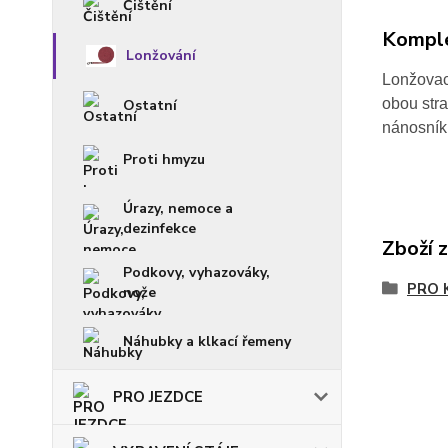
Čištění
Komple
Lonžování
Lonžovací
obou stra
Ostatní
nánosník 
Proti hmyzu
Úrazy, nemoce a
dezinfekce
Zboží 
Podkovy, vyhazováky,
PRO 
nože
Náhubky a klkací řemeny
PRO JEZDCE