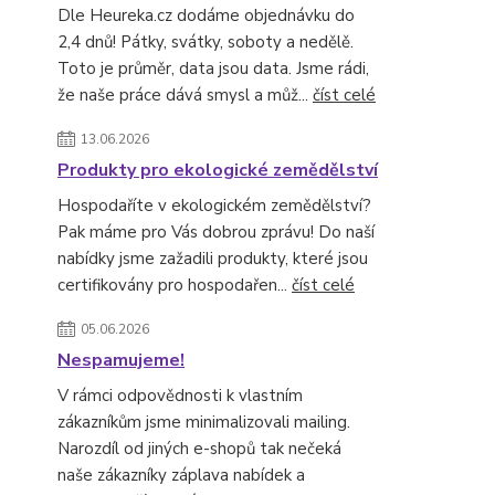
Dle Heureka.cz dodáme objednávku do
2,4 dnů! Pátky, svátky, soboty a nedělě.
Toto je průměr, data jsou data. Jsme rádi,
že naše práce dává smysl a můž...
číst celé
13.06.2026
Produkty pro ekologické zemědělství
Hospodaříte v ekologickém zemědělství?
Pak máme pro Vás dobrou zprávu! Do naší
nabídky jsme zažadili produkty, které jsou
certifikovány pro hospodařen...
číst celé
05.06.2026
Nespamujeme!
V rámci odpovědnosti k vlastním
zákazníkům jsme minimalizovali mailing.
Narozdíl od jiných e-shopů tak nečeká
naše zákazníky záplava nabídek a