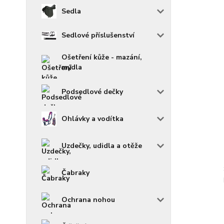
Sedla
Sedlové příslušenství
Ošetření kůže - mazání,
mýdla
Podsedlové dečky
Ohlávky a vodítka
Uzdečky, udidla a otěže
Čabraky
Ochrana nohou