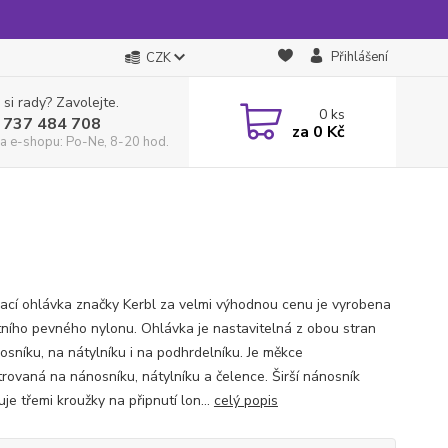
Přihlášení
CZK
 si rady? Zavolejte.
0
ks
 737 484 708
za
0 Kč
a e-shopu: Po-Ne, 8-20 hod.
ací ohlávka značky Kerbl za velmi výhodnou cenu je vyrobena
itního pevného nylonu. Ohlávka je nastavitelná z obou stran
osníku, na nátylníku i na podhrdelníku. Je měkce
trovaná na nánosníku, nátylníku a čelence. Širší nánosník
je třemi kroužky na připnutí lon...
celý popis