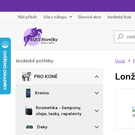
Náš příběh
Vše o nákupu
Slevové akce
Jezdecký klub
Jezdecké potřeby
Úvod
Lonž
PRO KONĚ
Krmivo
Kosmetika - šampony,
oleje, lesky, repelenty
Deky