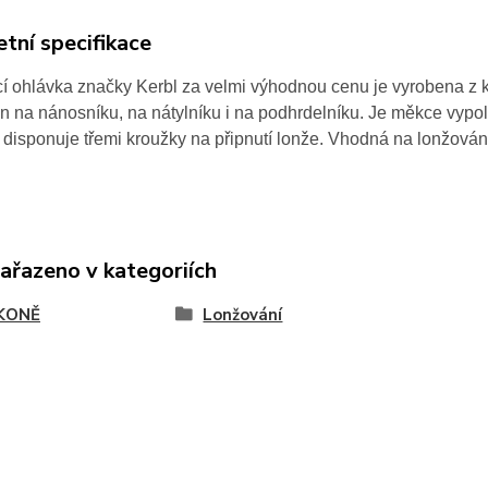
tní specifikace
 ohlávka značky Kerbl za velmi výhodnou cenu je vyrobena z kv
n na nánosníku, na nátylníku i na podhrdelníku. Je měkce vypol
disponuje třemi kroužky na připnutí lonže. Vhodná na lonžován
zařazeno v kategoriích
KONĚ
Lonžování