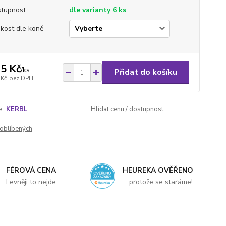
tupnost
dle varianty 6 ks
ikost dle koně
5 Kč
/
ks
Přidat do košíku
 Kč
bez DPH
e:
KERBL
Hlídat cenu / dostupnost
oblíbených
FÉROVÁ CENA
HEUREKA OVĚŘENO
Levněji to nejde
... protože se staráme!