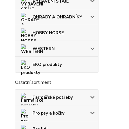
VYBAVENÍ STÁJE
OHRADY A OHRADNÍKY
HOBBY HORSE
WESTERN
EKO produkty
Ostatní sortiment
Farmářské potřeby
Pro psy a kočky
Pro lidi