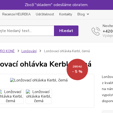
Zboží "skladem" odesíláme obratem.
Recenze HEUREKA
Udržitelnost
Kontakty
Blog
Nevíte
Hledat
+420
Výdejn
PRO KONĚ
Lonžování
Lonžovací ohlávka Kerbl, černá
ovací ohlávka Kerbl, černá
280 Kč
- 5 %
Lonžov
z kval
na nán
vypols
disponu