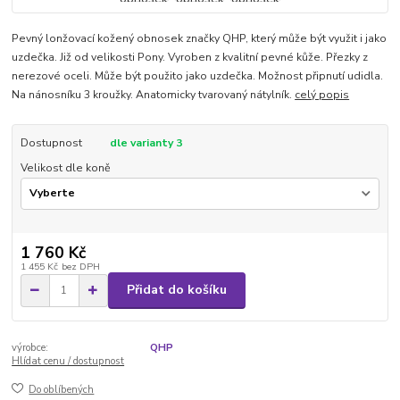
Pevný lonžovací kožený obnosek značky QHP, který může být využit i jako
uzdečka. Již od velikosti Pony. Vyroben z kvalitní pevné kůže. Přezky z
nerezové oceli. Může být použito jako uzdečka. Možnost připnutí udidla.
Na nánosníku 3 kroužky. Anatomicky tvarovaný nátylník.
celý popis
Dostupnost
dle varianty 3
Velikost dle koně
1 760 Kč
1 455 Kč
bez DPH
Přidat do košíku
výrobce:
QHP
Hlídat cenu / dostupnost
Do oblíbených