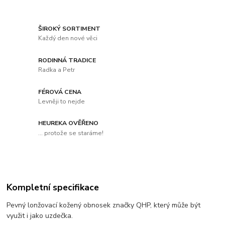
ŠIROKÝ SORTIMENT
Každý den nové věci
RODINNÁ TRADICE
Radka a Petr
FÉROVÁ CENA
Levněji to nejde
HEUREKA OVĚŘENO
... protože se staráme!
Kompletní specifikace
Pevný lonžovací kožený obnosek značky QHP, který může být
využit i jako uzdečka.