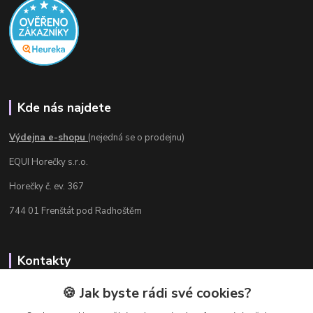
Kde nás najdete
Výdejna e-shopu
(nejedná se o prodejnu)
EQUI Horečky s.r.o.
Horečky č. ev. 367
744 01 Frenštát pod Radhoštěm
Kontakty
Radka Chamrádová
🍪 Jak byste rádi své cookies?
+420 737 484 708