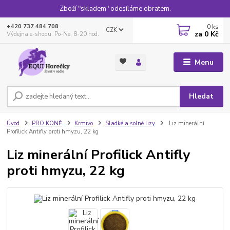
Zboží "skladem" odesíláme obratem.
0
ks
+420 737 484 708
CZK
za
0 Kč
Výdejna e-shopu: Po-Ne, 8-20 hod.
Menu
Hledat
Úvod
PRO KONĚ
Krmivo
Sladké a solné lizy
Liz minerální
Profilick Antifly proti hmyzu, 22 kg
Liz minerální Profilick Antifly
proti hmyzu, 22 kg