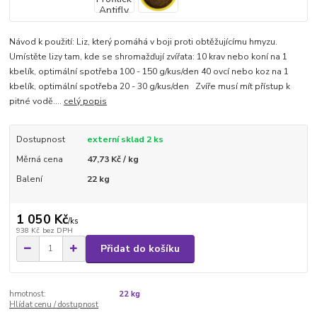
Návod k použití: Liz, který pomáhá v boji proti obtěžujícímu hmyzu.
Umístěte lizy tam, kde se shromažďují zvířata: 10 krav nebo koní na 1
kbelík, optimální spotřeba 100 - 150 g/kus/den 40 ovcí nebo koz na 1
kbelík, optimální spotřeba 20 - 30 g/kus/den Zvíře musí mít přístup k
pitné vodě....
celý popis
Dostupnost
externí sklad 2 ks
Měrná cena
47,73 Kč / kg
Balení
22 kg
1 050 Kč
/
ks
938 Kč
bez DPH
Přidat do košíku
hmotnost:
22 kg
Hlídat cenu / dostupnost