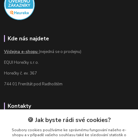
Kde nás najdete
Výdejna e-shopu
(nejedná se o prodejnu)
EQUI Horečky s.r.o.
Horečky č. ev. 367
744 01 Frenštát pod Radhoštěm
Kontakty
Radka Chamrádová
🍪 Jak byste rádi své cookies?
+420 737 484 708
Soubory cookies používáme ke správnému fungování našeho e-
Výdejna e-shopu: Po-Ne, 8-20 hod.
shopu a v případě vašeho souhlasu také ke sledování statistik o