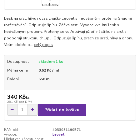
Lesk na srst, hřívu i ocas značky Leovet s hedvábnými proteiny. Snadné
rozčesávání. Odpuzuje špínu. Zářivá srst. Vysoce kvalitní lesk s
hedvábnými proteiny. Proteiny se vstřebávají již při nástřiku na srst a
podporují strukturu chlupu. Odpuzuje špínu, prach ze srsti, hřívy a ohonu.
Velmi dobře o...
celý popis
Dostupnost
skladem 1 ks
Měrná cena
0,62 Kč / ml
Balení
550 ml
340 Kč
/
ks
281 Kč
bez DPH
Přidat do košíku
EAN kód:
4033081190571
výrobce:
Leovet
Hlídat cenu / dostupnost