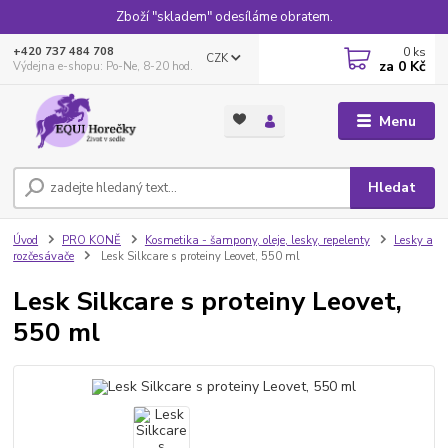
Zboží "skladem" odesíláme obratem.
0
ks
+420 737 484 708
CZK
za
0 Kč
Výdejna e-shopu: Po-Ne, 8-20 hod.
Menu
Hledat
Úvod
PRO KONĚ
Kosmetika - šampony, oleje, lesky, repelenty
Lesky a
rozčesávače
Lesk Silkcare s proteiny Leovet, 550 ml
Lesk Silkcare s proteiny Leovet,
550 ml