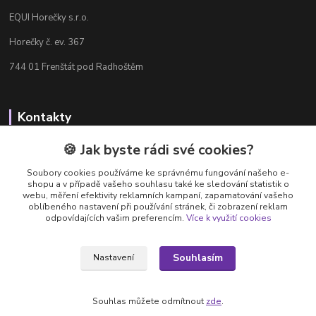
EQUI Horečky s.r.o.
Horečky č. ev. 367
744 01 Frenštát pod Radhoštěm
Kontakty
Radka Chamrádová
🍪 Jak byste rádi své cookies?
+420 737 484 708
Soubory cookies používáme ke správnému fungování našeho e-
Výdejna e-shopu: Po-Ne, 8-20 hod.
shopu a v případě vašeho souhlasu také ke sledování statistik o
webu, měření efektivity reklamních kampaní, zapamatování vašeho
info@equi-horecky.cz
oblíbeného nastavení při používání stránek, či zobrazení reklam
odpovídajících vašim preferencím.
Více k využití cookies
Souhlasím
Nastavení
Provozovatel: EQUI Horečky s.r.o., IČ 196 32 827, Horečky č.ev. 367, 744 01
Frenštát pod Radhoštěm, C 93460 vedená u Krajského soudu v Ostravě
Souhlas můžete odmítnout
zde
.
Vytvořeno na
Eshop-rychle.cz