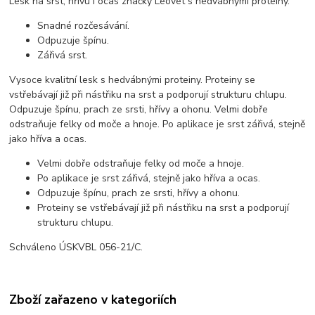
Lesk na srst, hřívu i ocas značky Leovet s hedvábnými proteiny.
Snadné rozčesávání.
Odpuzuje špínu.
Zářivá srst.
Vysoce kvalitní lesk s hedvábnými proteiny. Proteiny se
vstřebávají již při nástřiku na srst a podporují strukturu chlupu.
Odpuzuje špínu, prach ze srsti, hřívy a ohonu. Velmi dobře
odstraňuje felky od moče a hnoje. Po aplikace je srst zářivá, stejně
jako hříva a ocas.
Velmi dobře odstraňuje felky od moče a hnoje.
Po aplikace je srst zářivá, stejně jako hříva a ocas.
Odpuzuje špínu, prach ze srsti, hřívy a ohonu.
Proteiny se vstřebávají již při nástřiku na srst a podporují
strukturu chlupu.
Schváleno ÚSKVBL 056-21/C.
Zboží zařazeno v kategoriích