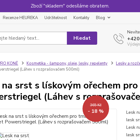
Zboží "skladem" odesíláme obratem.
Recenze HEUREKA
Udržitelnost
Kontakty
Blog
Nevíte
Hledat
+420
Výdejn
PRO KONĚ
Kosmetika - šampony, oleje, lesky, repelenty
Lesky a rozč
erstriegel (Láhev s rozprašovačem 500ml)
 na srst s lískovým ořechem pr
rstriegel (Láhev s rozprašova
365 Kč
- 18 %
Lesk n
lesk sr
Lesk n
lesk s