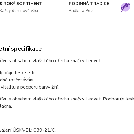
ŠIROKÝ SORTIMENT
RODINNÁ TRADICE
Každý den nové věci
Radka a Petr
tní specifikace
hřívu s obsahem vlašského ořechu značky Leovet.
poruje lesk srsti.
dné rozčesávání.
 vitalitu a podporu barvy žíní.
řívu s obsahem vlašského ořechu značky Leovet. Podporuje lesk s
lákna.
hválení ÚSKVBL: 039-21/C.