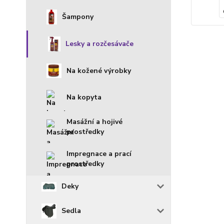
Šampony
Lesky a rozčesávače
Na kožené výrobky
Na kopyta
Masážní a hojivé
prostředky
Impregnace a prací
prostředky
Deky
Sedla