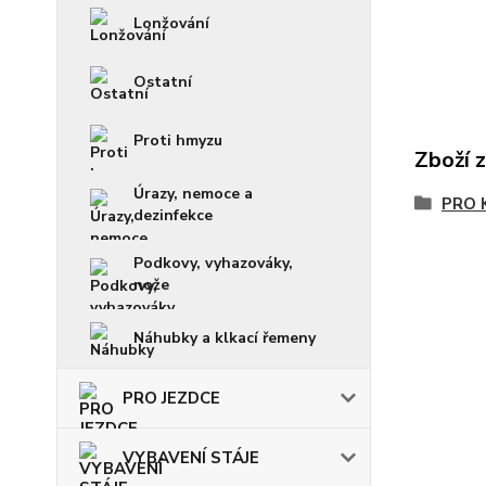
Lonžování
Ostatní
Proti hmyzu
Zboží 
Úrazy, nemoce a
PRO 
dezinfekce
Podkovy, vyhazováky,
nože
Náhubky a klkací řemeny
PRO JEZDCE
VYBAVENÍ STÁJE