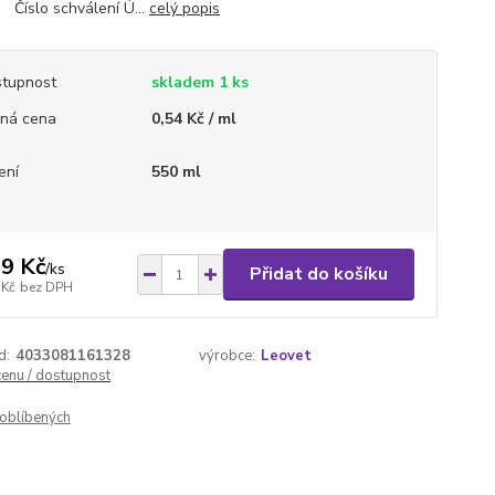
. Číslo schválení Ú...
celý popis
tupnost
skladem 1 ks
ná cena
0,54 Kč / ml
ení
550 ml
9 Kč
/
ks
Přidat do košíku
 Kč
bez DPH
d:
4033081161328
výrobce:
Leovet
cenu / dostupnost
oblíbených