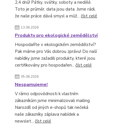
2,4 dnů! Pátky, svátky, soboty a nedělě.
Toto je průměr, data jsou data. Jsme rádi,
že naše práce dává smysl a můž...
číst celé
13.06.2026
Produkty pro ekologické zemědělství
Hospodaříte v ekologickém zemědělství?
Pak máme pro Vás dobrou zprávu! Do naší
nabídky jsme zažadili produkty, které jsou
certifikovány pro hospodařen...
číst celé
05.06.2026
Nespamujeme!
V rámci odpovědnosti k vlastním
zákazníkům jsme minimalizovali mailing.
Narozdíl od jiných e-shopů tak nečeká
naše zákazníky záplava nabídek a
newslet...
číst celé