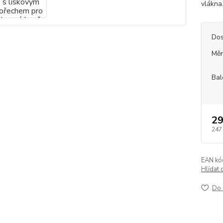
vlákna
Dos
Měr
Bal
29
247
EAN kó
Hlídat 
Do 