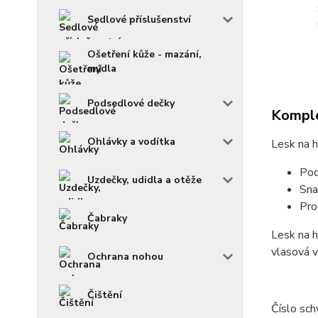
Sedlové příslušenství
Ošetření kůže - mazání,
mýdla
Podsedlové dečky
Komple
Ohlávky a vodítka
Lesk na 
Pod
Uzdečky, udidla a otěže
Sna
Pro
Čabraky
Lesk na h
vlasová v
Ochrana nohou
Čištění
Číslo sc