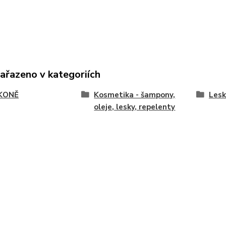
zařazeno v kategoriích
KONĚ
Kosmetika - šampony,
Lesk
oleje, lesky, repelenty