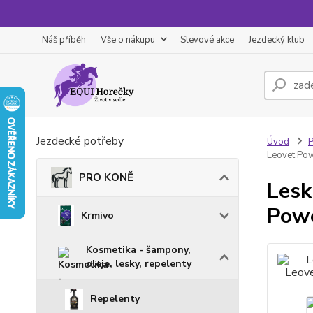
Náš příběh
Vše o nákupu
Slevové akce
Jezdecký klub
Jezdecké potřeby
Úvod
Leovet Pow
PRO KONĚ
Lesk
Powe
Krmivo
Kosmetika - šampony,
oleje, lesky, repelenty
Repelenty