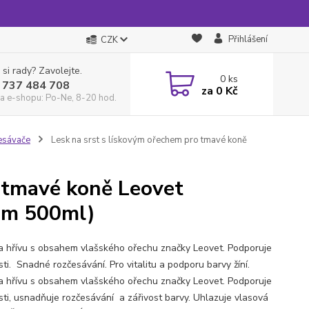
Přihlášení
CZK
 si rady? Zavolejte.
0
ks
 737 484 708
za
0 Kč
a e-shopu: Po-Ne, 8-20 hod.
esávače
Lesk na srst s lískovým ořechem pro tmavé koně
o tmavé koně Leovet
čem 500ml)
a hřívu s obsahem vlašského ořechu značky Leovet. Podporuje
sti. Snadné rozčesávání. Pro vitalitu a podporu barvy žíní.
a hřívu s obsahem vlašského ořechu značky Leovet. Podporuje
rsti, usnadňuje rozčesávání a zářivost barvy. Uhlazuje vlasová