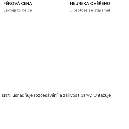
FÉROVÁ CENA
HEUREKA OVĚŘENO
Levněji to nejde
... protože se staráme!
rsti, usnadňuje rozčesávání a zářivost barvy. Uhlazuje