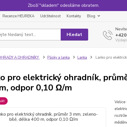
Zboží "skladem" odesíláme obratem.
Recenze HEUREKA
Udržitelnost
Kontakty
Blog
Nevíte
Hledat
+420
Výdejn
OHRADY A OHRADNÍKY
Pásky a lanka
Lanka
Lanko pro elektric
o pro elektrický ohradník, průmě
m, odpor 0,10 Ω/m
ukt
Velice 
elektr
roztrže
měděné