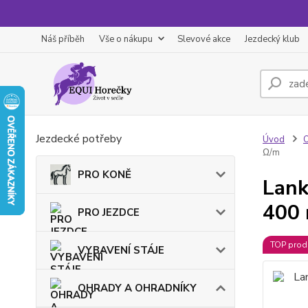
Náš příběh
Vše o nákupu
Slevové akce
Jezdecký klub
Jezdecké potřeby
Úvod
Ω/m
PRO KONĚ
Lank
400 
PRO JEZDCE
TOP prod
VYBAVENÍ STÁJE
OHRADY A OHRADNÍKY