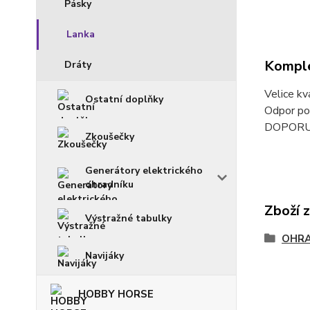
Pásky
Lanka
Komple
Dráty
Velice kv
Ostatní doplňky
Odpor pou
DOPORU
Zkoušečky
Generátory elektrického
ohradníku
Zboží 
Výstražné tabulky
OHRA
Navijáky
HOBBY HORSE