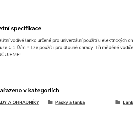
tní specifikace
alitní vodivé lanko určené pro univerzální použití u elektrických 
ze 0,1 Ω/m !!! Lze použít i pro dlouhé ohrady. Tři měděné vodiče
ČUJEME!
zařazeno v kategoriích
DY A OHRADNÍKY
Pásky a lanka
Lan