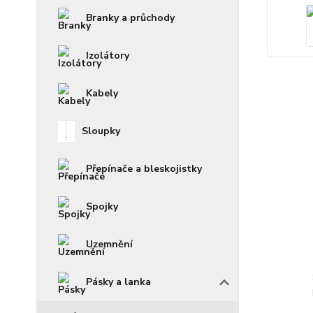
Branky a průchody
Izolátory
Kabely
Sloupky
Přepínače a bleskojistky
Spojky
Uzemnění
Pásky a lanka