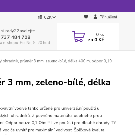
Přihlášení
CZK
 si rady? Zavolejte.
0
ks
 737 484 708
za
0 Kč
a e-shopu: Po-Ne, 8-20 hod.
ký ohradník, průměr 3 mm, zeleno-bílé, délka 400 m, odpor 0,10
r 3 mm, zeleno-bílé, délka
kvalitní vodivé lanko určené pro univerzální použití u
ických ohradníků. Z pevného materiálu, odolného proti
ní. Odpor pouze 0,1 Ω/m !!! Lze použít i pro dlouhé ohrady. Tři
 vodiče uvnitř pro maximální vodivost. Špičková kvalita.