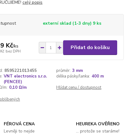
RUČUJEME!
celý popis
tupnost
externí sklad (1-3 dny) 9 ks
9 Kč
/
ks
Přidat do košíku
 Kč
bez DPH
d:
8595221013455
průměr:
3 mm
e:
VNT electronics s.r.o.
délka pásky/lanka:
400 m
(FENCEE)
Ω/m:
0,10 Ω/m
Hlídat cenu / dostupnost
oblíbených
FÉROVÁ CENA
HEUREKA OVĚŘENO
Levněji to nejde
... protože se staráme!