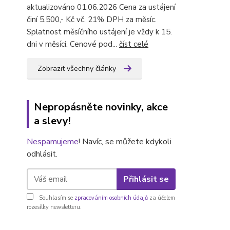
aktualizováno 01.06.2026 Cena za ustájení
činí 5.500,- Kč vč. 21% DPH za měsíc.
Splatnost měsíčního ustájení je vždy k 15.
dni v měsíci. Cenové pod...
číst celé
Zobrazit všechny články
Nepropásněte novinky, akce
a slevy!
Nespamujeme
! Navíc, se můžete kdykoli
odhlásit.
Přihlásit se
Souhlasím se
zpracováním osobních údajů
za účelem
rozesílky newsletteru.