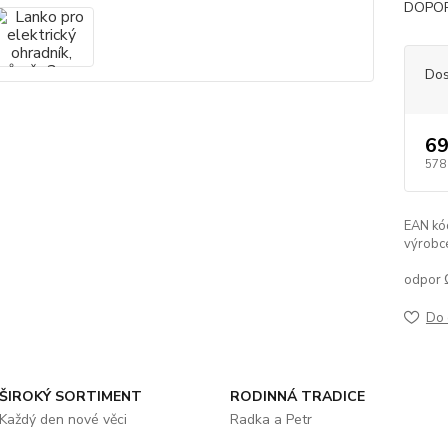
DOPO
Dos
69
578
EAN kó
výrobc
odpor 
Do 
ŠIROKÝ SORTIMENT
RODINNÁ TRADICE
Každý den nové věci
Radka a Petr