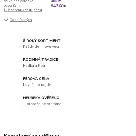
délka pásky/lanka:
400 m
odpor Ω/m:
0,17 Ω/m
Hlídat cenu / dostupnost
Do oblíbených
ŠIROKÝ SORTIMENT
Každý den nové věci
RODINNÁ TRADICE
Radka a Petr
FÉROVÁ CENA
Levněji to nejde
HEUREKA OVĚŘENO
... protože se staráme!