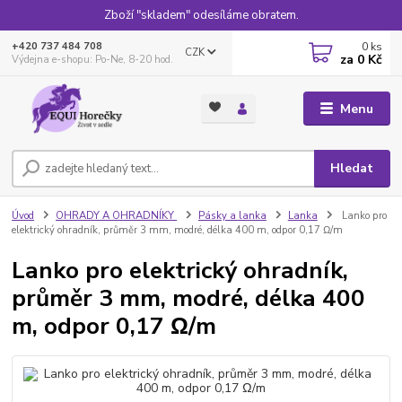
Zboží "skladem" odesíláme obratem.
0
ks
+420 737 484 708
CZK
za
0 Kč
Výdejna e-shopu: Po-Ne, 8-20 hod.
Menu
Hledat
Úvod
OHRADY A OHRADNÍKY
Pásky a lanka
Lanka
Lanko pro
elektrický ohradník, průměr 3 mm, modré, délka 400 m, odpor 0,17 Ω/m
Lanko pro elektrický ohradník,
průměr 3 mm, modré, délka 400
m, odpor 0,17 Ω/m