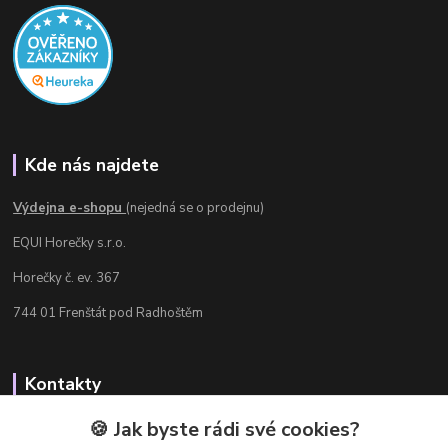
Kde nás najdete
Výdejna e-shopu
(nejedná se o prodejnu)
EQUI Horečky s.r.o.
Horečky č. ev. 367
744 01 Frenštát pod Radhoštěm
Kontakty
Radka Chamrádová
🍪 Jak byste rádi své cookies?
+420 737 484 708