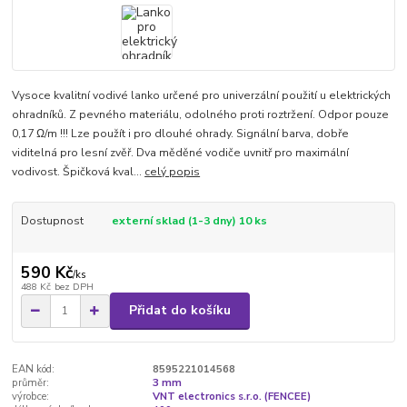
Vysoce kvalitní vodivé lanko určené pro univerzální použití u elektrických
ohradníků. Z pevného materiálu, odolného proti roztržení. Odpor pouze
0,17 Ω/m !!! Lze použít i pro dlouhé ohrady. Signální barva, dobře
viditelná pro lesní zvěř. Dva měděné vodiče uvnitř pro maximální
vodivost. Špičková kval...
celý popis
Dostupnost
externí sklad (1-3 dny) 10 ks
590 Kč
/
ks
488 Kč
bez DPH
Přidat do košíku
EAN kód:
8595221014568
průměr:
3 mm
výrobce:
VNT electronics s.r.o. (FENCEE)