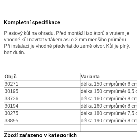
Kompletní specifikace
Plastový kůl na ohradu. Před montáží izolátorů s vrutem je
vhodné kůl navrtat vrtákem asi o 2 mm menšího průměru.
Při instalaci je vhodné předvrtat do země otvor. Kůl je plný,
bez dutin.
Obj.č.
Varianta
30271
délka 150 cm/průměr 6 c
30195
délka 150 cm/průměr 6,5
33736
délka 160 cm/průměr 8 c
30194
délka 160 cm/průměr 8 c
30275
délka 180 cm/průměr 7,5
33895
délka 190 cm/průměr 8 c
Zboží zařazeno v kategoriích