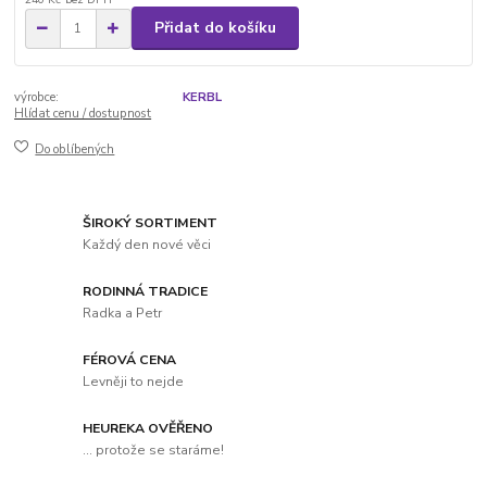
Přidat do košíku
výrobce:
KERBL
Hlídat cenu / dostupnost
Do oblíbených
ŠIROKÝ SORTIMENT
Každý den nové věci
RODINNÁ TRADICE
Radka a Petr
FÉROVÁ CENA
Levněji to nejde
HEUREKA OVĚŘENO
... protože se staráme!