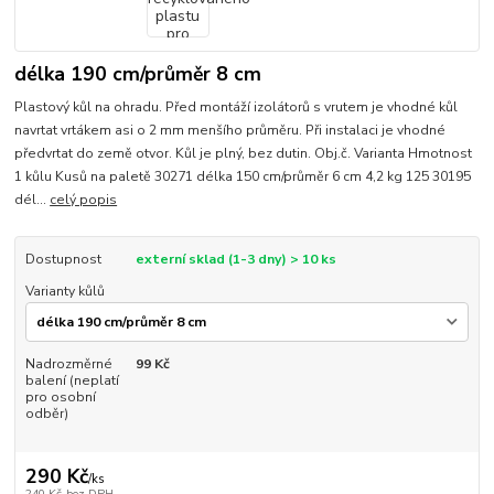
délka 190 cm/průměr 8 cm
Plastový kůl na ohradu. Před montáží izolátorů s vrutem je vhodné kůl
navrtat vrtákem asi o 2 mm menšího průměru. Při instalaci je vhodné
předvrtat do země otvor. Kůl je plný, bez dutin. Obj.č. Varianta Hmotnost
1 kůlu Kusů na paletě 30271 délka 150 cm/průměr 6 cm 4,2 kg 125 30195
dél...
celý popis
Dostupnost
externí sklad (1-3 dny) > 10 ks
Varianty kůlů
Nadrozměrné
99 Kč
balení (neplatí
pro osobní
odběr)
290 Kč
/
ks
240 Kč
bez DPH