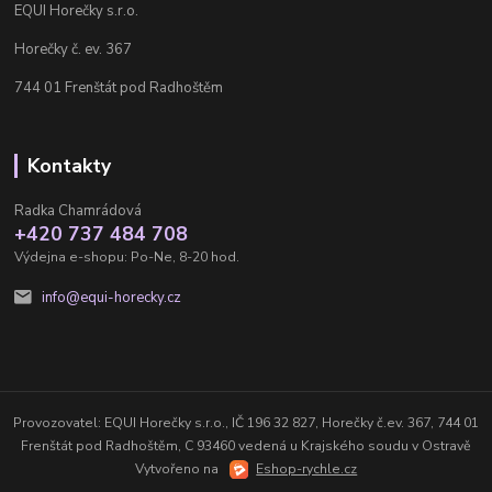
EQUI Horečky s.r.o.
Horečky č. ev. 367
744 01 Frenštát pod Radhoštěm
Kontakty
Radka Chamrádová
+420 737 484 708
Výdejna e-shopu: Po-Ne, 8-20 hod.
info@equi-horecky.cz
Provozovatel: EQUI Horečky s.r.o., IČ 196 32 827, Horečky č.ev. 367, 744 01
Frenštát pod Radhoštěm, C 93460 vedená u Krajského soudu v Ostravě
Vytvořeno na
Eshop-rychle.cz