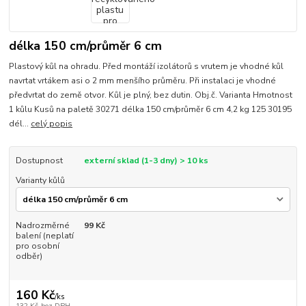
délka 150 cm/průměr 6 cm
Plastový kůl na ohradu. Před montáží izolátorů s vrutem je vhodné kůl
navrtat vrtákem asi o 2 mm menšího průměru. Při instalaci je vhodné
předvrtat do země otvor. Kůl je plný, bez dutin. Obj.č. Varianta Hmotnost
1 kůlu Kusů na paletě 30271 délka 150 cm/průměr 6 cm 4,2 kg 125 30195
dél...
celý popis
Dostupnost
externí sklad (1-3 dny) > 10 ks
Varianty kůlů
Nadrozměrné
99 Kč
balení (neplatí
pro osobní
odběr)
160 Kč
/
ks
132 Kč
bez DPH