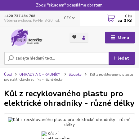
Zboží "skladem" odesíláme obratem.
0
ks
+420 737 484 708
CZK
za
0 Kč
Výdejna e-shopu: Po-Ne, 8-20 hod.
Menu
Hledat
Úvod
OHRADY A OHRADNÍKY
Sloupky
Kůl z recyklovaného plastu
pro elektrické ohradníky - různé délky
Kůl z recyklovaného plastu pro
elektrické ohradníky - různé délky