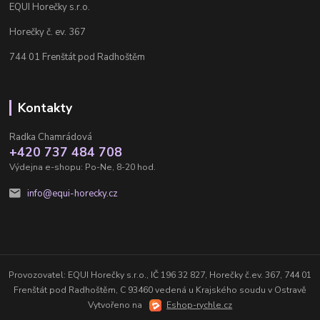
EQUI Horečky s.r.o.
Horečky č. ev. 367
744 01 Frenštát pod Radhoštěm
Kontakty
Radka Chamrádová
+420 737 484 708
Výdejna e-shopu: Po-Ne, 8-20 hod.
info@equi-horecky.cz
Provozovatel: EQUI Horečky s.r.o., IČ 196 32 827, Horečky č.ev. 367, 744 01
Frenštát pod Radhoštěm, C 93460 vedená u Krajského soudu v Ostravě
Vytvořeno na
Eshop-rychle.cz