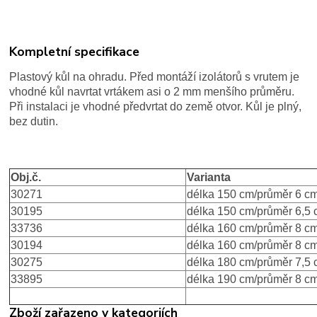
Kompletní specifikace
Plastový kůl na ohradu. Před montáží izolátorů s vrutem je
vhodné kůl navrtat vrtákem asi o 2 mm menšího průměru.
Při instalaci je vhodné předvrtat do země otvor. Kůl je plný,
bez dutin.
Obj.č.
Varianta
30271
délka 150 cm/průměr 6 c
30195
délka 150 cm/průměr 6,5
33736
délka 160 cm/průměr 8 c
30194
délka 160 cm/průměr 8 c
30275
délka 180 cm/průměr 7,5
33895
délka 190 cm/průměr 8 c
Zboží zařazeno v kategoriích