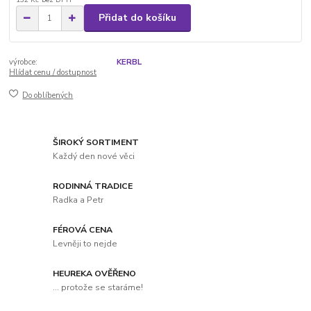
Přidat do košíku
výrobce:
KERBL
Hlídat cenu / dostupnost
Do oblíbených
ŠIROKÝ SORTIMENT
Každý den nové věci
RODINNÁ TRADICE
Radka a Petr
FÉROVÁ CENA
Levněji to nejde
HEUREKA OVĚŘENO
... protože se staráme!