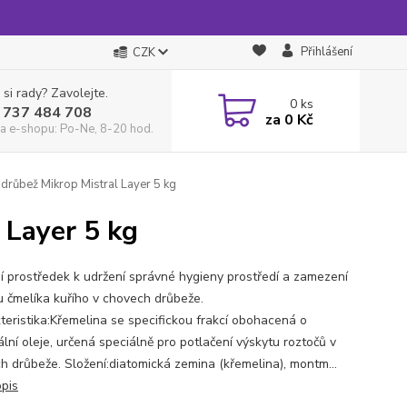
Přihlášení
CZK
 si rady? Zavolejte.
0
ks
 737 484 708
za
0 Kč
a e-shopu: Po-Ne, 8-20 hod.
drůbež Mikrop Mistral Layer 5 kg
 Layer 5 kg
ní prostředek k udržení správné hygieny prostředí a zamezení
u čmelíka kuřího v chovech drůbeže.
teristika:Křemelina se specifickou frakcí obohacená o
lní oleje, určená speciálně pro potlačení výskytu roztočů v
h drůbeže. Složení:diatomická zemina (křemelina), montm...
opis