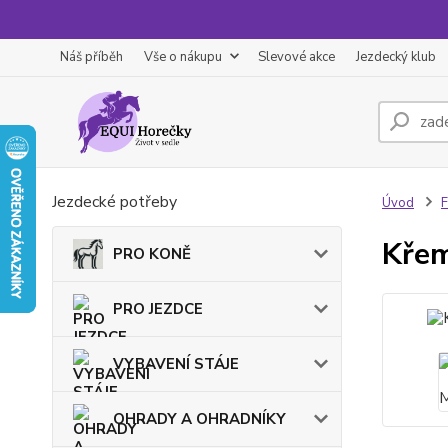
Náš příběh
Vše o nákupu
Slevové akce
Jezdecký klub
Jezdecké potřeby
Úvod
F
Křem
PRO KONĚ
PRO JEZDCE
VYBAVENÍ STÁJE
OHRADY A OHRADNÍKY