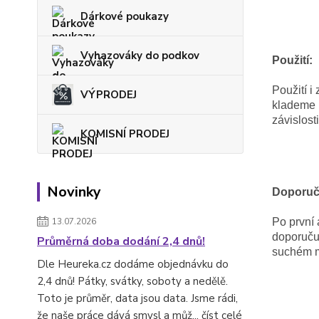
Dárkové poukazy
Vyhazováky do podkov
Použití:
Použití i
VÝPRODEJ
klademe n
závislost
KOMISNÍ PRODEJ
Novinky
Doporuč
13.07.2026
Po první 
doporuču
Průměrná doba dodání 2,4 dnů!
suchém m
Dle Heureka.cz dodáme objednávku do
2,4 dnů! Pátky, svátky, soboty a nedělě.
Toto je průměr, data jsou data. Jsme rádi,
že naše práce dává smysl a můž...
číst celé