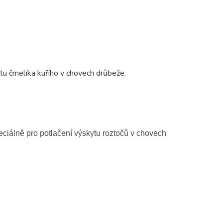
tu čmelíka kuřího v chovech drůbeže.
eciálně pro potlačení výskytu roztočů v chovech