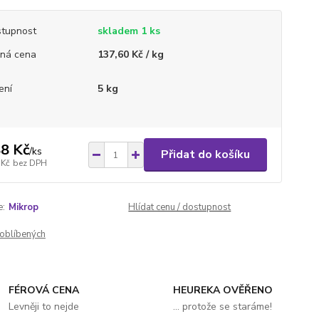
tupnost
skladem 1 ks
ná cena
137,60 Kč / kg
ení
5 kg
8 Kč
/
ks
Přidat do košíku
 Kč
bez DPH
e:
Mikrop
Hlídat cenu / dostupnost
oblíbených
FÉROVÁ CENA
HEUREKA OVĚŘENO
Levněji to nejde
... protože se staráme!