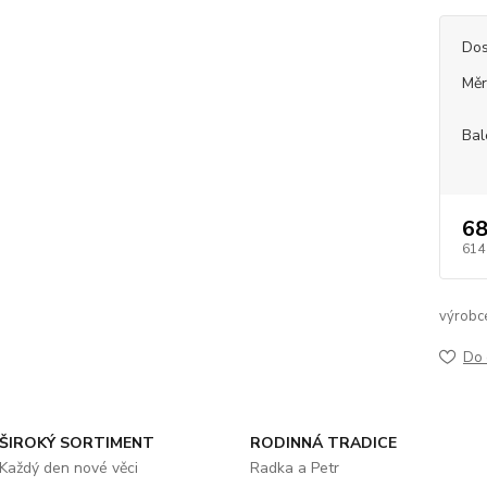
Dos
Měr
Bal
68
614
výrobc
Do 
ŠIROKÝ SORTIMENT
RODINNÁ TRADICE
Každý den nové věci
Radka a Petr