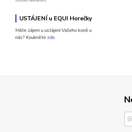
rozesílky newsletteru.
USTÁJENÍ u EQUI Horečky
Máte zájem u ustájení Vašeho koně u
nás? Koukněte
zde
.
N