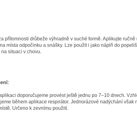
 za přítomnosti drůbeže výhradně v suché formě. Aplikujte ručně
a místa odpočinku a snášky. Lze použít i jako náplň do popeliš
i na situaci v chovu.
ení:
aplikaci doporučujeme provést ještě jednu po 7–10 dnech. Vzhl
jeme během aplikace respirátor. Jednorázové nadýchání však n
ístě. Určeno k zevnímu použití.