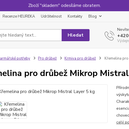
Zboží "skladem" odesíláme obratem.
Recenze HEUREKA
Udržitelnost
Kontakty
Blog
Nevíte
Hledat
+420
Výdejn
armářské potřeby
Pro drůbež
Krmiva pro drůbež
Křemelina pro 
elina pro drůbež Mikrop Mistral
Přírod
výskyt
Charak
esenciá
chovec
celý p