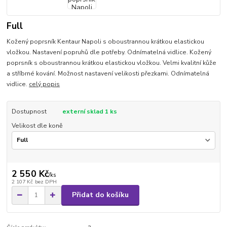
Full
Kožený poprsník Kentaur Napoli s oboustrannou krátkou elastickou
vložkou. Nastavení popruhů dle potřeby. Odnímatelná vidlice. Kožený
poprsník s oboustrannou krátkou elastickou vložkou. Velmi kvalitní kůže
a stříbrné kování. Možnost nastavení velikosti přezkami. Odnímatelná
vidlice.
celý popis
Dostupnost
externí sklad 1 ks
Velikost dle koně
2 550 Kč
/
ks
2 107 Kč
bez DPH
Přidat do košíku