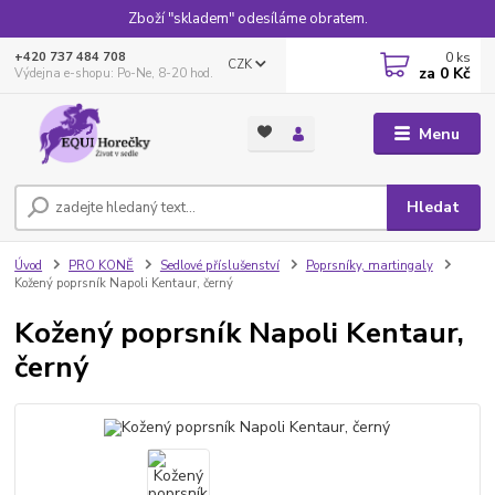
Zboží "skladem" odesíláme obratem.
0
ks
+420 737 484 708
CZK
za
0 Kč
Výdejna e-shopu: Po-Ne, 8-20 hod.
Menu
Hledat
Úvod
PRO KONĚ
Sedlové příslušenství
Poprsníky, martingaly
Kožený poprsník Napoli Kentaur, černý
Kožený poprsník Napoli Kentaur,
černý