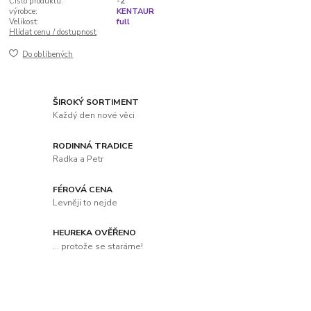
Číslo produktu:
-2
výrobce:
KENTAUR
Velikost:
full
Hlídat cenu / dostupnost
Do oblíbených
ŠIROKÝ SORTIMENT
Každý den nové věci
RODINNÁ TRADICE
Radka a Petr
FÉROVÁ CENA
Levněji to nejde
HEUREKA OVĚŘENO
... protože se staráme!