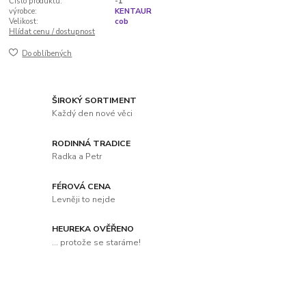
Číslo produktu:
-1
výrobce:
KENTAUR
Velikost:
cob
Hlídat cenu / dostupnost
Do oblíbených
ŠIROKÝ SORTIMENT
Každý den nové věci
RODINNÁ TRADICE
Radka a Petr
FÉROVÁ CENA
Levněji to nejde
HEUREKA OVĚŘENO
... protože se staráme!