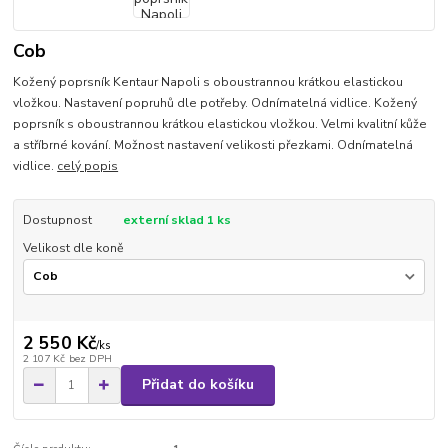
Cob
Kožený poprsník Kentaur Napoli s oboustrannou krátkou elastickou
vložkou. Nastavení popruhů dle potřeby. Odnímatelná vidlice. Kožený
poprsník s oboustrannou krátkou elastickou vložkou. Velmi kvalitní kůže
a stříbrné kování. Možnost nastavení velikosti přezkami. Odnímatelná
vidlice.
celý popis
Dostupnost
externí sklad 1 ks
Velikost dle koně
2 550 Kč
/
ks
2 107 Kč
bez DPH
Přidat do košíku