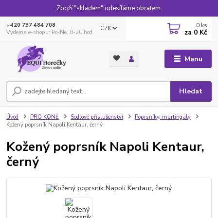
Zboží "skladem" odesíláme obratem.
0
ks
+420 737 484 708
CZK
za
0 Kč
Výdejna e-shopu: Po-Ne, 8-20 hod.
Menu
Hledat
Úvod
PRO KONĚ
Sedlové příslušenství
Poprsníky, martingaly
Kožený poprsník Napoli Kentaur, černý
Kožený poprsník Napoli Kentaur,
černý