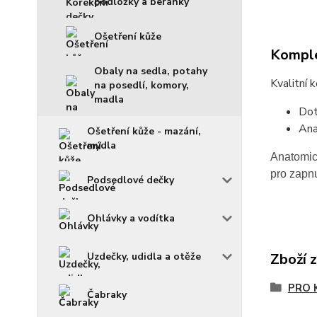
podložky a beránky
Ošetření kůže
Komple
Obaly na sedla, potahy
Kvalitní 
na posedlí, komory,
madla
Dot
Ana
Ošetření kůže - mazání,
mýdla
Anatomic
pro zapnu
Podsedlové dečky
Ohlávky a vodítka
Uzdečky, udidla a otěže
Zboží 
PRO 
Čabraky