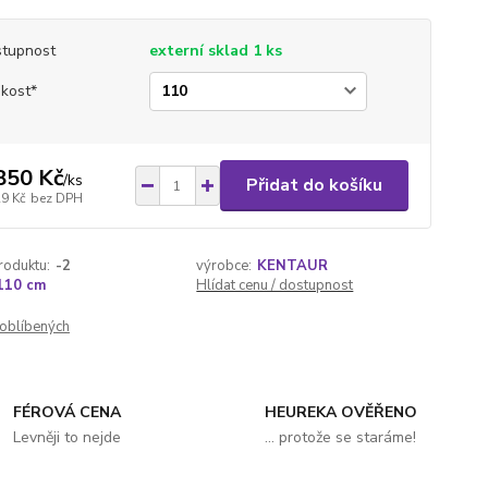
tupnost
externí sklad 1 ks
ikost*
850 Kč
/
ks
Přidat do košíku
29 Kč
bez DPH
roduktu:
-2
výrobce:
KENTAUR
110 cm
Hlídat cenu / dostupnost
oblíbených
FÉROVÁ CENA
HEUREKA OVĚŘENO
Levněji to nejde
... protože se staráme!