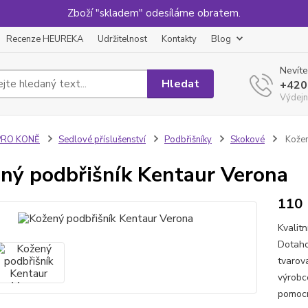
Zboží "skladem" odesíláme obratem.
Recenze HEUREKA
Udržitelnost
Kontakty
Blog
Nevíte
Hledat
+420
Výdejn
PRO KONĚ
Sedlové příslušenství
Podbřišníky
Skokové
Kožen
ný podbřišník Kentaur Verona
110
Kvalit
Dotaho
tvarov
výrobc
pomocn