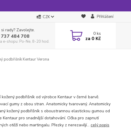
Přihlášení
CZK
 si rady? Zavolejte.
0
ks
 737 484 708
za
0 Kč
a e-shopu: Po-Ne, 8-20 hod.
ý podbřišník Kentaur Verona
ní kožený podbřišník od výrobce Kentaur v černé barvě.
vací gumy z obou stran. Anatomicky tvarovaný. Anatomicky
aný kožený podbřišník s oboustrannou elastickou gumou od
e Kentaur pro snadnější dotahování. Očka pro zapnutí
ých otěží nebo martingalu. Přezky z nerezavějí...
celý popis