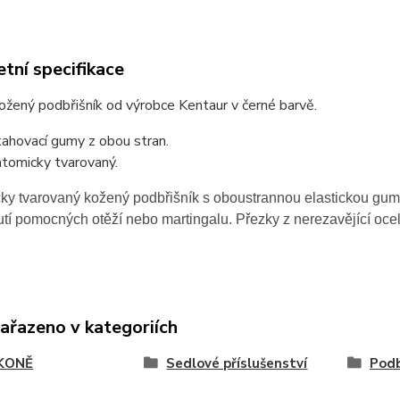
tní specifikace
kožený podbřišník od výrobce Kentaur v černé barvě.
ahovací gumy z obou stran.
tomicky tvarovaný.
ky tvarovaný kožený podbřišník s oboustrannou elastickou gum
tí pomocných otěží nebo martingalu. Přezky z nerezavějící ocel
zařazeno v kategoriích
KONĚ
Sedlové příslušenství
Podb