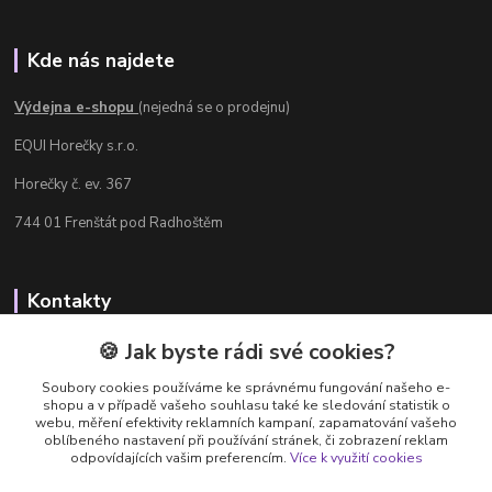
Kde nás najdete
Výdejna e-shopu
(nejedná se o prodejnu)
EQUI Horečky s.r.o.
Horečky č. ev. 367
744 01 Frenštát pod Radhoštěm
Kontakty
Radka Chamrádová
🍪 Jak byste rádi své cookies?
+420 737 484 708
Soubory cookies používáme ke správnému fungování našeho e-
Výdejna e-shopu: Po-Ne, 8-20 hod.
shopu a v případě vašeho souhlasu také ke sledování statistik o
webu, měření efektivity reklamních kampaní, zapamatování vašeho
info@equi-horecky.cz
oblíbeného nastavení při používání stránek, či zobrazení reklam
odpovídajících vašim preferencím.
Více k využití cookies