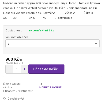
Kožené minichapsy pro širší lýtko značky Harrys Horse. Elastická lýtková
vsadka. Elegantní vzhled. Vysoce kvalitní kůže. Zapínáné vzadu na zip.
Elastická vsadka kolem zipu. Rozměry: Výška A Šířka B
XS 39 34 S 40 ...
celý popis
Dostupnost
externí sklad 5 ks
Velikost oblečení
900 Kč
/
ks
744 Kč
bez DPH
Přidat do košíku
Číslo produktu:
-4
výrobce:
HARRY'S HORSE
Hlídat cenu / dostupnost
Do oblíbených