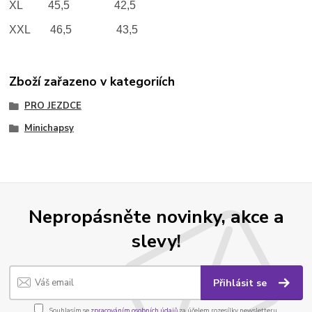
XL 45,5 42,5
XXL 46,5 43,5
Zboží zařazeno v kategoriích
PRO JEZDCE
Minichapsy
Nepropásněte novinky, akce a
slevy!
Přihlásit se
Souhlasím se
zpracováním osobních údajů
za účelem rozesílky newsletteru.