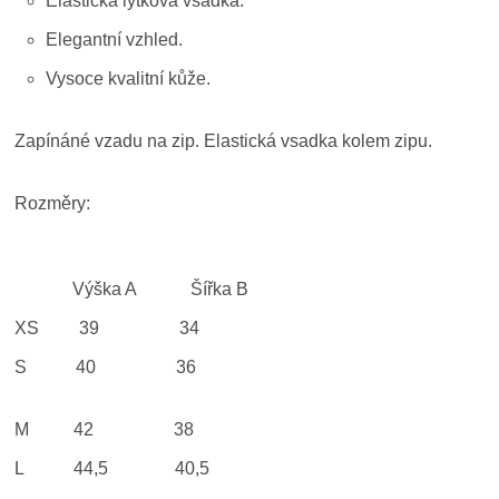
Elastická lýtková vsadka.
Elegantní vzhled.
Vysoce kvalitní kůže.
Zapínáné vzadu na zip. Elastická vsadka kolem zipu.
Rozměry:
Výška A Šířka B
XS 39 34
S 40 36
M 42 38
L 44,5 40,5