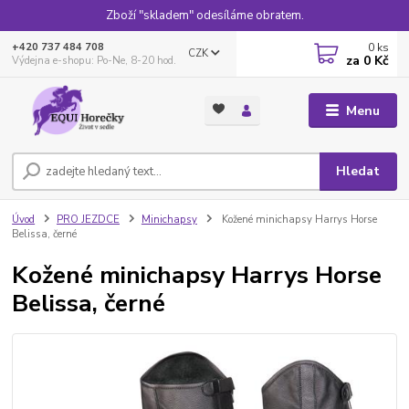
Zboží "skladem" odesíláme obratem.
0
ks
+420 737 484 708
CZK
za
0 Kč
Výdejna e-shopu: Po-Ne, 8-20 hod.
Menu
Hledat
Úvod
PRO JEZDCE
Minichapsy
Kožené minichapsy Harrys Horse
Belissa, černé
Kožené minichapsy Harrys Horse
Belissa, černé