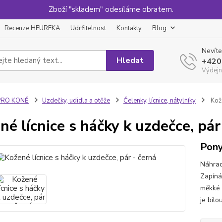
Zboží "skladem" odesíláme obratem.
Recenze HEUREKA
Udržitelnost
Kontakty
Blog
Nevíte
Hledat
+420
Výdejn
PRO KONĚ
Uzdečky, udidla a otěže
Čelenky, lícnice, nátylníky
Kože
né lícnice s háčky k uzdečce, pár
Pon
Náhrad
Zapínán
měkké 
je bíl