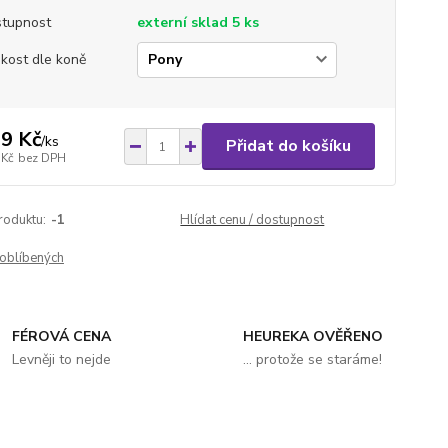
tupnost
externí sklad 5 ks
ikost dle koně
9 Kč
/
ks
Přidat do košíku
 Kč
bez DPH
roduktu:
-1
Hlídat cenu / dostupnost
oblíbených
FÉROVÁ CENA
HEUREKA OVĚŘENO
Levněji to nejde
... protože se staráme!