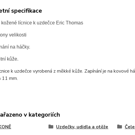
tní specifikace
 kožené lícnice k uzdečce Eric Thomas
ony velikosti
nání na háčky.
tní kůže.
lícnice k uzdečce vyrobená z měkké kůže. Zapínání je na kovové háč
ca 11 mm.
zařazeno v kategoriích
KONĚ
Uzdečky, udidla a otěže
Čele