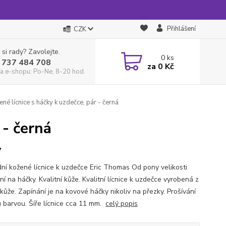
Přihlášení
CZK
 si rady? Zavolejte.
0
ks
 737 484 708
za
0 Kč
a e-shopu: Po-Ne, 8-20 hod.
né lícnice s háčky k uzdečce, pár - černá
 - černá
y
ní kožené lícnice k uzdečce Eric Thomas Od pony velikosti
í na háčky. Kvalitní kůže. Kvalitní lícnice k uzdečce vyrobená z
kůže. Zapínání je na kovové háčky nikoliv na přezky. Prošívání
ou barvou. Šíře lícnice cca 11 mm.
celý popis