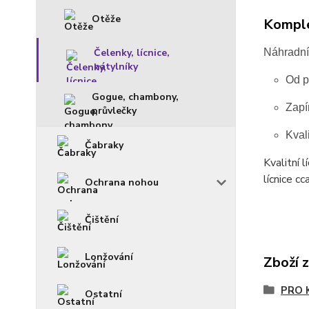
Otěže
Komple
Čelenky, lícnice,
Náhradní
nátylníky
Od p
Gogue, chambony,
Zapí
průvlečky
Kvali
Čabraky
Kvalitní 
lícnice c
Ochrana nohou
Čištění
Lonžování
Zboží 
PRO 
Ostatní