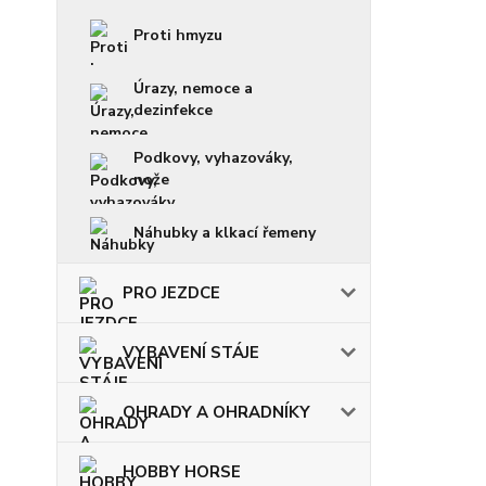
Proti hmyzu
Úrazy, nemoce a
dezinfekce
Podkovy, vyhazováky,
nože
Náhubky a klkací řemeny
PRO JEZDCE
VYBAVENÍ STÁJE
OHRADY A OHRADNÍKY
HOBBY HORSE