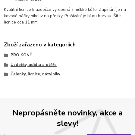
Kvalitní lícnice k uzdečce vyrobená z měkké kůže. Zapínání je na
kovové háčky nikoliv na přezky. Prošívání je bílou barvou. Šíře
lícnice cca 11 mm.
Zboží zařazeno v kategoriích
PRO KONĚ
Uzdečky, udidla a otěže
Čelenky, lícnice, nátylníky
Nepropásněte novinky, akce a
slevy!