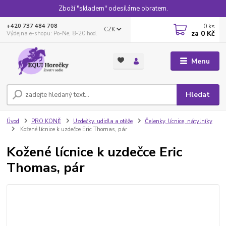
Zboží "skladem" odesíláme obratem.
0
ks
+420 737 484 708
CZK
za
0 Kč
Výdejna e-shopu: Po-Ne, 8-20 hod.
Menu
Hledat
Úvod
PRO KONĚ
Uzdečky, udidla a otěže
Čelenky, lícnice, nátylníky
Kožené lícnice k uzdečce Eric Thomas, pár
Kožené lícnice k uzdečce Eric
Thomas, pár