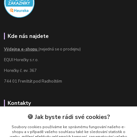
Kde nás najdete
Výdejna e-shopu
(nejedná se o prodejnu)
EQUI Horečky s.r.o.
Horečky č. ev. 367
744 01 Frenštát pod Radhoštěm
Kontakty
Radka Chamrádová
🍪 Jak byste rádi své cookies?
+420 737 484 708
Soubory cookies používáme ke správnému fungování našeho e-
Výdejna e-shopu: Po-Ne, 8-20 hod.
shopu a v případě vašeho souhlasu také ke sledování statistik o
webu, měření efektivity reklamních kampaní, zapamatování vašeho