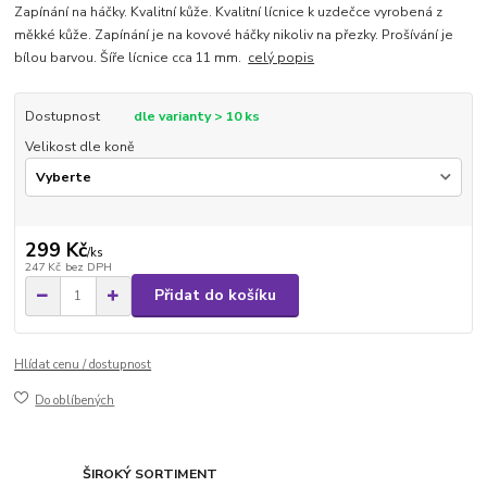
Zapínání na háčky. Kvalitní kůže. Kvalitní lícnice k uzdečce vyrobená z
měkké kůže. Zapínání je na kovové háčky nikoliv na přezky. Prošívání je
bílou barvou. Šíře lícnice cca 11 mm.
celý popis
Dostupnost
dle varianty > 10 ks
Velikost dle koně
299 Kč
/
ks
247 Kč
bez DPH
Přidat do košíku
Hlídat cenu / dostupnost
Do oblíbených
ŠIROKÝ SORTIMENT