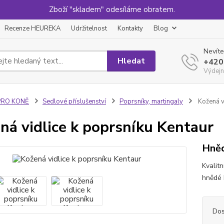
Zboží "skladem" odesíláme obratem.
Recenze HEUREKA
Udržitelnost
Kontakty
Blog
Nevíte
Hledat
+420
Výdejn
PRO KONĚ
Sedlové příslušenství
Poprsníky, martingaly
Kožená vi
ná vidlice k poprsníku Kentaur
Hně
Kvalit
hnědé 
Dos