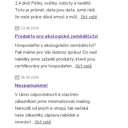
2,4 dnů! Pátky, svátky, soboty a nedělě.
Toto je průměr, data jsou data. Jsme rádi,
že naše práce dává smysl a můž...
číst celé
13.06.2026
Produkty pro ekologické zemědělství
Hospodaříte v ekologickém zemědělství?
Pak máme pro Vás dobrou zprávu! Do naší
nabídky jsme zažadili produkty, které jsou
certifikovány pro hospodařen...
číst celé
05.06.2026
Nespamujeme!
V rámci odpovědnosti k vlastním
zákazníkům jsme minimalizovali mailing.
Narozdíl od jiných e-shopů tak nečeká
naše zákazníky záplava nabídek a
newslet...
číst celé