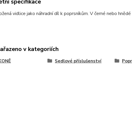
tní specifikace
kožená vidlice jako náhradní díl k poprsníkům. V černé nebo hnědé
zařazeno v kategoriích
KONĚ
Sedlové příslušenství
Popr