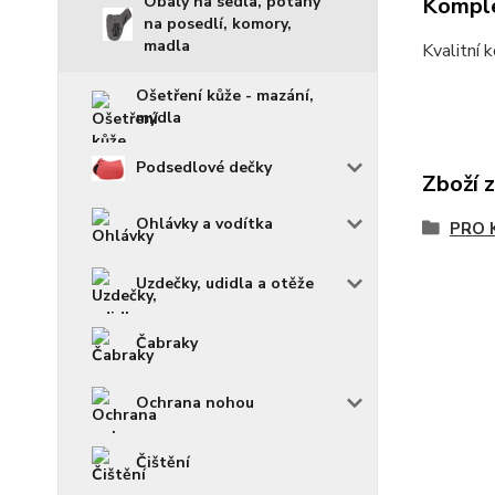
Komple
Obaly na sedla, potahy
na posedlí, komory,
madla
Kvalitní 
Ošetření kůže - mazání,
mýdla
Podsedlové dečky
Zboží 
Ohlávky a vodítka
PRO 
Uzdečky, udidla a otěže
Čabraky
Ochrana nohou
Čištění