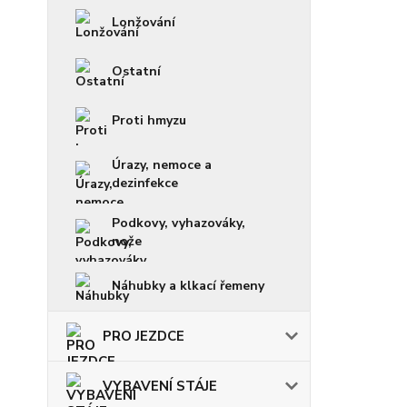
Lonžování
Ostatní
Proti hmyzu
Úrazy, nemoce a
dezinfekce
Podkovy, vyhazováky,
nože
Náhubky a klkací řemeny
PRO JEZDCE
VYBAVENÍ STÁJE