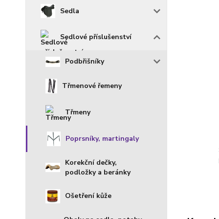
Sedla
Sedlové příslušenství
Podbřišníky
Třmenové řemeny
Třmeny
Poprsníky, martingaly
Korekční dečky,
podložky a beránky
Ošetření kůže