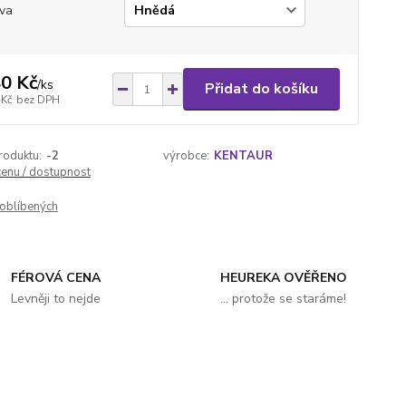
va
0 Kč
/
ks
Přidat do košíku
 Kč
bez DPH
roduktu:
-2
výrobce:
KENTAUR
cenu / dostupnost
oblíbených
FÉROVÁ CENA
HEUREKA OVĚŘENO
Levněji to nejde
... protože se staráme!