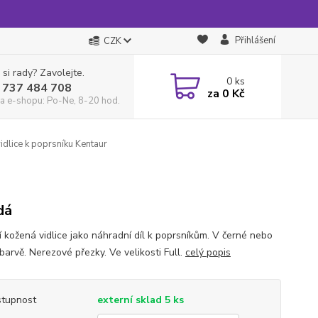
Přihlášení
CZK
 si rady? Zavolejte.
0
ks
 737 484 708
za
0 Kč
a e-shopu: Po-Ne, 8-20 hod.
dlice k poprsníku Kentaur
dá
ní kožená vidlice jako náhradní díl k poprsníkům. V černé nebo
barvě. Nerezové přezky. Ve velikosti Full.
celý popis
tupnost
externí sklad 5 ks