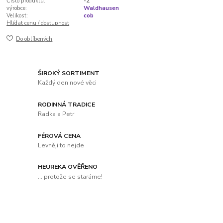
Číslo produktu:
-2
výrobce:
Waldhausen
Velikost:
cob
Hlídat cenu / dostupnost
Do oblíbených
ŠIROKÝ SORTIMENT
Každý den nové věci
RODINNÁ TRADICE
Radka a Petr
FÉROVÁ CENA
Levněji to nejde
HEUREKA OVĚŘENO
... protože se staráme!