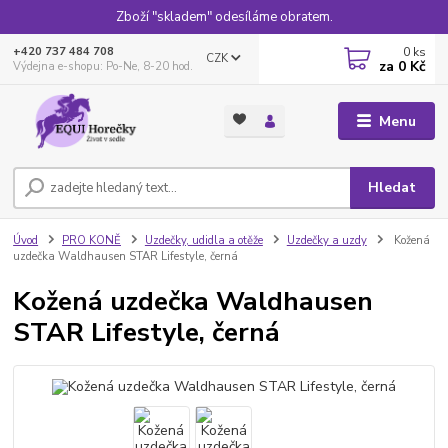
Zboží "skladem" odesíláme obratem.
0
ks
+420 737 484 708
CZK
za
0 Kč
Výdejna e-shopu: Po-Ne, 8-20 hod.
Menu
Hledat
Úvod
PRO KONĚ
Uzdečky, udidla a otěže
Uzdečky a uzdy
Kožená
uzdečka Waldhausen STAR Lifestyle, černá
Kožená uzdečka Waldhausen
STAR Lifestyle, černá