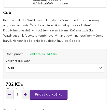
Cob
Kožená uzdečka Waldhausen Lifestyle v černé barvě. Kombinovaný
anglický nánosník. Čelenka a nánosník s měkkým vypodložením.
Dodávána s bavlněnými otěžemi se zarážkami. Kožená uzdečka
Waldhausen Lifestyle s kombinovaným anglickým nánosníkem v černé
barvě. Nánosník a čelenka jsou doplněny ...
celý popis
Dostupnost
externí sklad 1 ks
Velikost dle koně
782 Kč
/
ks
646 Kč
bez DPH
Přidat do košíku