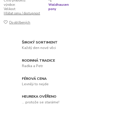
Číslo produktu:
-1
výrobce:
Waldhausen
Velikost:
pony
Hlídat cenu / dostupnost
Do oblíbených
ŠIROKÝ SORTIMENT
Každý den nové věci
RODINNÁ TRADICE
Radka a Petr
FÉROVÁ CENA
Levněji to nejde
HEUREKA OVĚŘENO
... protože se staráme!