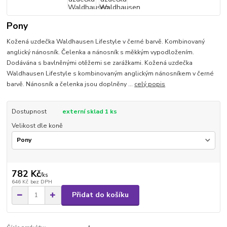
Pony
Kožená uzdečka Waldhausen Lifestyle v černé barvě. Kombinovaný
anglický nánosník. Čelenka a nánosník s měkkým vypodložením.
Dodávána s bavlněnými otěžemi se zarážkami. Kožená uzdečka
Waldhausen Lifestyle s kombinovaným anglickým nánosníkem v černé
barvě. Nánosník a čelenka jsou doplněny ...
celý popis
Dostupnost
externí sklad 1 ks
Velikost dle koně
782 Kč
/
ks
646 Kč
bez DPH
Přidat do košíku