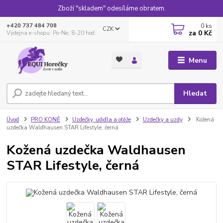
Zboží "skladem" odesíláme obratem.
0
ks
+420 737 484 708
CZK
za
0 Kč
Výdejna e-shopu: Po-Ne, 8-20 hod.
Menu
Hledat
Úvod
PRO KONĚ
Uzdečky, udidla a otěže
Uzdečky a uzdy
Kožená
uzdečka Waldhausen STAR Lifestyle, černá
Kožená uzdečka Waldhausen
STAR Lifestyle, černá