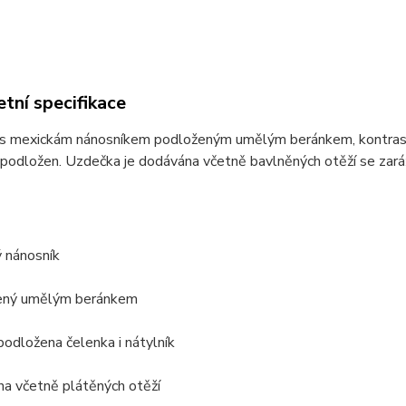
tní specifikace
s mexickám nánosníkem podloženým umělým beránkem, kontrastním
podložen. Uzdečka je dodávána včetně bavlněných otěží se zará
 nánosník
ený umělým beránkem
odložena čelenka i nátylník
na včetně plátěných otěží