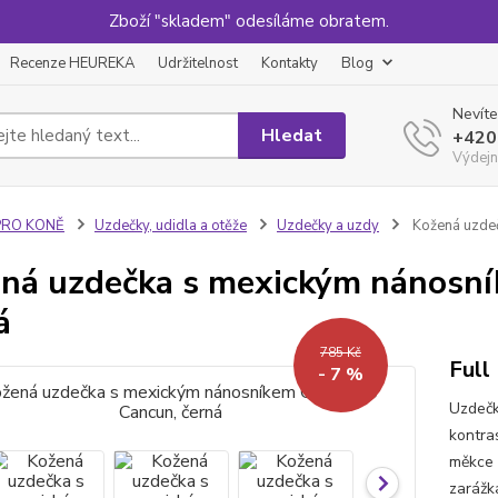
Zboží "skladem" odesíláme obratem.
Recenze HEUREKA
Udržitelnost
Kontakty
Blog
Nevíte
Hledat
+420
Výdejn
PRO KONĚ
Uzdečky, udidla a otěže
Uzdečky a uzdy
Kožená uzdeč
ná uzdečka s mexickým nánosní
á
785 Kč
Full
- 7 %
Uzdečk
kontra
měkce 
zarážk