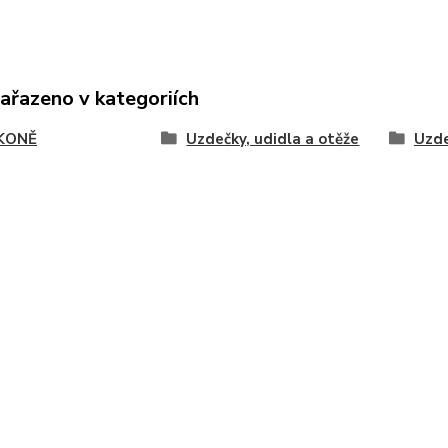
zařazeno v kategoriích
KONĚ
Uzdečky, udidla a otěže
Uzde