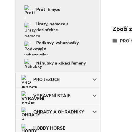
Proti hmyzu
Úrazy, nemoce a
Zboží 
dezinfekce
PRO 
Podkovy, vyhazováky,
nože
Náhubky a klkací řemeny
PRO JEZDCE
VYBAVENÍ STÁJE
OHRADY A OHRADNÍKY
HOBBY HORSE