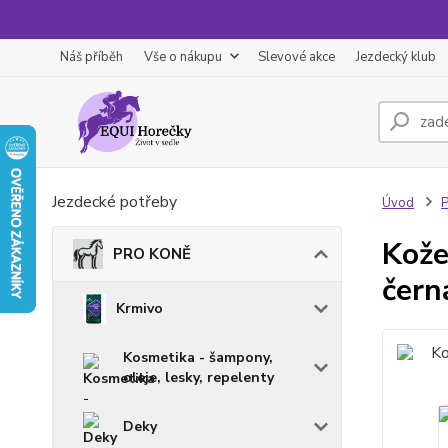
Náš příběh
Vše o nákupu
Slevové akce
Jezdecký klub
Jezdecké potřeby
Úvod
Kože
PRO KONĚ
čern
Krmivo
Kosmetika - šampony,
oleje, lesky, repelenty
Deky