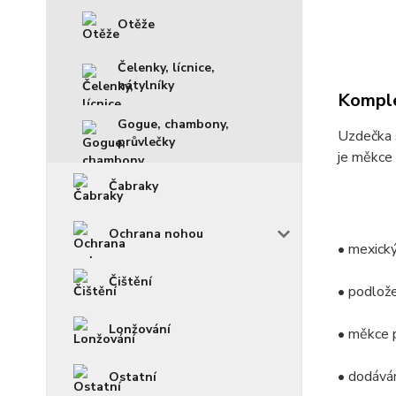
Otěže
Čelenky, lícnice,
nátylníky
Komple
Gogue, chambony,
Uzdečka 
průvlečky
je měkce 
Čabraky
Ochrana nohou
• mexický
Čištění
• podlož
Lonžování
• měkce p
• dodává
Ostatní