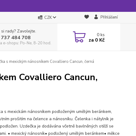
Přihlášení
CZK
 si rady? Zavolejte.
0
ks
 737 484 708
za
0 Kč
a e-shopu: Po-Ne, 8-20 hod.
ka s mexickým nánosníkem Covalliero Cancun, černá
kem Covalliero Cancun,
a s mexickám nánosníkem podloženým umělým beránkem,
stním prošitím na čelence a nánosníku. Čelenka i nátylník je
podložen. Uzdečka je dodávána včetně bavlněných otěží se
ami. • mexický nánosník• podložený umělým beránkem• měkce