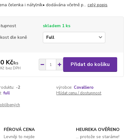
ena čelenka i nátylník• dodávána včetně p...
celý popis
tupnost
skladem 1 ks
ikost dle koně
0 Kč
/
ks
Přidat do košíku
 Kč
bez DPH
roduktu:
-2
výrobce:
Covalliero
t:
full
Hlídat cenu / dostupnost
oblíbených
FÉROVÁ CENA
HEUREKA OVĚŘENO
Levněji to nejde
... protože se staráme!