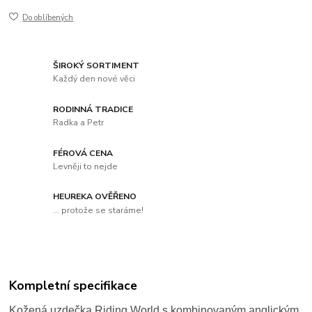
Do oblíbených
ŠIROKÝ SORTIMENT
Každý den nové věci
RODINNÁ TRADICE
Radka a Petr
FÉROVÁ CENA
Levněji to nejde
HEUREKA OVĚŘENO
... protože se staráme!
Kompletní specifikace
Kožená uzdečka Riding World s kombinovaným anglickým