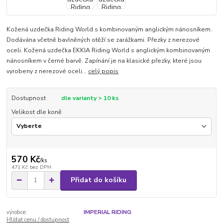
Kožená uzdečka Riding World s kombinovaným anglickým nánosníkem.
Dodávána včetně bavlněných otěží se zarážkami. Přezky z nerezové
oceli. Kožená uzdečka EKKIA Riding World s anglickým kombinovaným
nánosníkem v černé barvě. Zapínání je na klasické přezky, které jsou
vyrobeny z nerezové oceli...
celý popis
Dostupnost
dle varianty > 10 ks
Velikost dle koně
570 Kč
/
ks
471 Kč
bez DPH
Přidat do košíku
výrobce:
IMPERIAL RIDING
Hlídat cenu / dostupnost