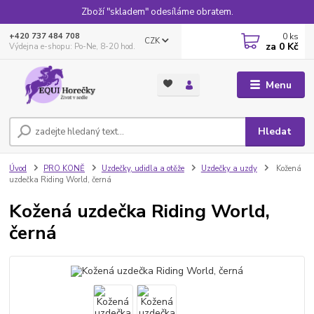
Zboží "skladem" odesíláme obratem.
0
ks
+420 737 484 708
CZK
za
0 Kč
Výdejna e-shopu: Po-Ne, 8-20 hod.
Menu
Hledat
Úvod
PRO KONĚ
Uzdečky, udidla a otěže
Uzdečky a uzdy
Kožená
uzdečka Riding World, černá
Kožená uzdečka Riding World,
černá