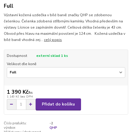
Full
Výstavní kožená uzdečka v bílé barvě značky QHP se zdobenou
čelenkou. Čelenka zdobená stříbrnými kamínky. Vhodná především na
výstavy. Lícnice se zapínáním dovnitř. Celková délka čelenky je 43 cm.
Obvod přes hlavu na maximální povolení je 124 cm. Kožená uzdečka v
bílé barvě vhodná zej...
celý popis
Dostupnost
externí sklad 1 ks
Velikost dle koně
1 390 Kč
/
ks
1 149 Kč
bez DPH
Přidat do košíku
Číslo produktu:
-2
výrobce:
QHP