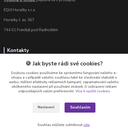
EQUI Horečky s.r.o.
Horečky č. ev. 367
744 01 Frenštát pod Radhoštěm
Kontakty
Radka Chamrádová
🍪 Jak byste rádi své cookies?
+420 737 484 708
Soubory cookies používáme ke správnému fungování našeho e-
Výdejna e-shopu: Po-Ne, 8-20 hod.
shopu a v případě vašeho souhlasu také ke sledování statistik o
webu, měření efektivity reklamních kampaní, zapamatování vašeho
info@equi-horecky.cz
oblíbeného nastavení při používání stránek, či zobrazení reklam
odpovídajících vašim preferencím.
Více k využití cookies
Souhlasím
Nastavení
Provozovatel: EQUI Horečky s.r.o., IČ 196 32 827, Horečky č.ev. 367, 744 01
Frenštát pod Radhoštěm, C 93460 vedená u Krajského soudu v Ostravě
Souhlas můžete odmítnout
zde
.