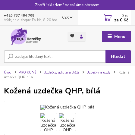
Zboží "skladem" odesíláme obratem.
0
ks
+420 737 484 708
CZK
za
0 Kč
Výdejna e-shopu: Po-Ne, 8-20 hod.
Menu
Hledat
Úvod
PRO KONĚ
Uzdečky, udidla a otěže
Uzdečky a uzdy
Kožená
uzdečka QHP, bílá
Kožená uzdečka QHP, bílá