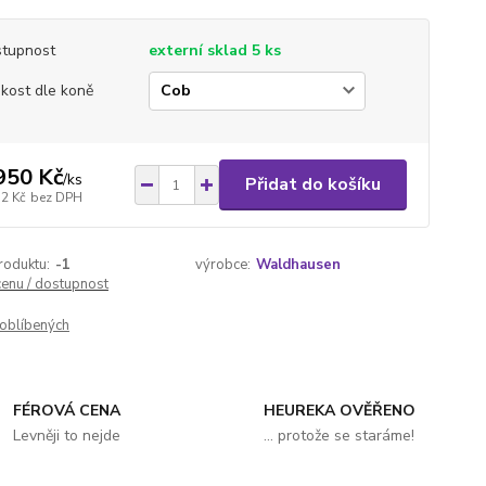
tupnost
externí sklad 5 ks
ikost dle koně
950 Kč
/
ks
Přidat do košíku
12 Kč
bez DPH
roduktu:
-1
výrobce:
Waldhausen
cenu / dostupnost
oblíbených
FÉROVÁ CENA
HEUREKA OVĚŘENO
Levněji to nejde
... protože se staráme!