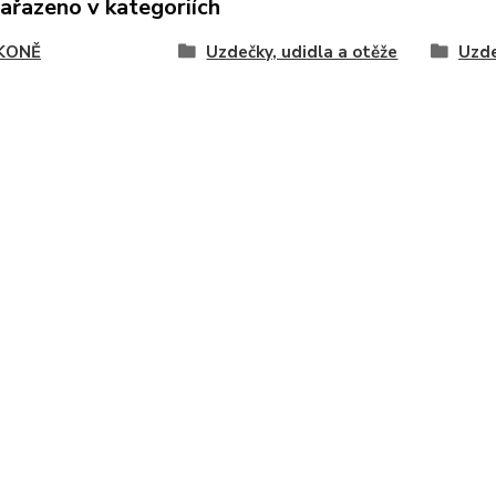
zařazeno v kategoriích
KONĚ
Uzdečky, udidla a otěže
Uzde