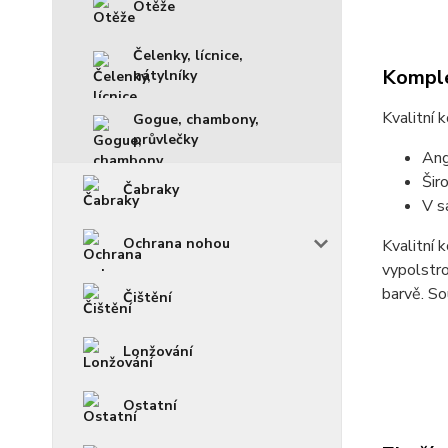
Otěže
Čelenky, lícnice,
Komple
nátylníky
Kvalitní 
Gogue, chambony,
průvlečky
Ang
Šir
Čabraky
V s
Ochrana nohou
Kvalitní
vypolstro
barvě. So
Čištění
Lonžování
Ostatní