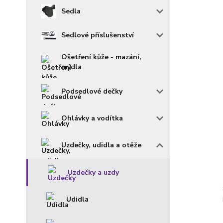
Sedla
Sedlové příslušenství
Ošetření kůže - mazání,
mýdla
Podsedlové dečky
Ohlávky a vodítka
Uzdečky, udidla a otěže
Uzdečky a uzdy
Udidla