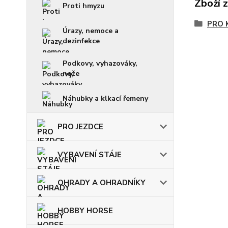
Zboží 
Proti hmyzu
PRO 
Úrazy, nemoce a
dezinfekce
Podkovy, vyhazováky,
nože
Náhubky a klkací řemeny
PRO JEZDCE
VYBAVENÍ STÁJE
OHRADY A OHRADNÍKY
HOBBY HORSE