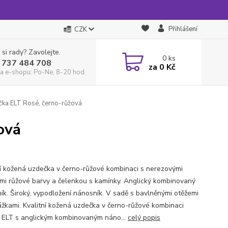
Přihlášení
CZK
 si rady? Zavolejte.
0
ks
 737 484 708
za
0 Kč
a e-shopu: Po-Ne, 8-20 hod.
ka ELT Rosé, černo-růžová
ová
ní kožená uzdečka v černo-růžové kombinaci s nerezovými
mi růžové barvy a čelenkou s kamínky. Anglický kombinovaný
ík. Široký, vypodložení nánosník. V sadě s bavlněnými otěžemi
ážkami. Kvalitní kožená uzdečka v černo-růžové kombinaci
 ELT s anglickým kombinovaným náno...
celý popis