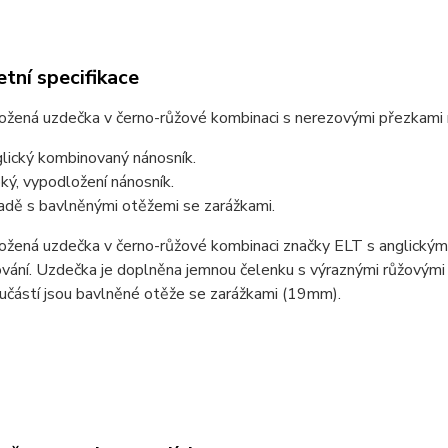
tní specifikace
kožená uzdečka v černo-růžové kombinaci s nerezovými přezkami 
lický kombinovaný nánosník.
oký, vypodložení nánosník.
adě s bavlněnými otěžemi se zarážkami.
 kožená uzdečka v černo-růžové kombinaci značky ELT s anglick
vání. Uzdečka je doplněna jemnou čelenku s výraznými růžovými 
učástí jsou bavlněné otěže se zarážkami (19mm).