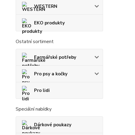
WESTERN
EKO produkty
Ostatní sortiment
Farmářské potřeby
Pro psy a kočky
Pro lidi
Speciální nabídky
Dárkové poukazy