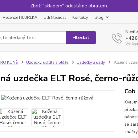
Zboží "skladem" odesíláme obratem.
Recenze HEUREKA
Udržitelnost
Kontakty
Blog
Nevíte
Hledat
+420
Výdejn
PRO KONĚ
Uzdečky, udidla a otěže
Uzdečky a uzdy
Kožená uzdeč
ná uzdečka ELT Rosé, černo-růž
Cob
Kvalit
přezka
nánosn
se zar
značky