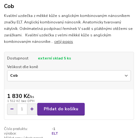
Cob
Kvalitní uzdečka z měkké kůže s anglickým kombinovaným nánosníkem
značky ELT. Anglický kombinovaný nánosník. Anatomicky tvarovaný
nátylník. Odnímatelná podpínací řemínek V sadě s plátěnými otěžemi se
zarážkami. Kvalitní uzdečka z velmi měkké kůže s anglickým
kombinovaným nánosníke...
celý popis
Dostupnost
externí sklad 5 ks
Velikost dle koně
1 830 Kč
/
ks
1 512 Kč
bez DPH
Přidat do košíku
Číslo produktu:
-1
výrobce:
ELT