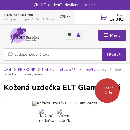
Zboží "skladem" odesíláme obratem.
0
ks
+420 737 484 708
CZK
za
0 Kč
Výdejna e-shopu: Po-Ne, 8-20 hod.
Menu
Hledat
Úvod
PRO KONĚ
Uzdečky, udidla a otěže
Uzdečky a uzdy
Kožená
uzdečka ELT Glam, černá
Kožená uzdečka ELT Glam, černá
1 850 Kč
- 1 %