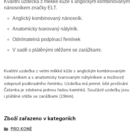
Kvalitní uzdečka z měkké kůže s anglickým kombinovaným
nánosníkem značky ELT.
Anglický kombinovaný nánosník.
Anatomicky tvarovaný nátylník.
Odnímatelná podpínací řemínek
V sadě s plátěnými otěžemi se zarážkami.
Kvalitní uzdečka z velmi měkké kůže s anglickým kombinovaným
nánosníkem a s anatomicky tvarovaným nátylníkem a možností
odepnutí podbradního řemínku. Uzdečka má jemné, bílé prošívání.
Čelenka je zdobena jednou řadou kamínků. Součástí uzdečky jsou
i plátěné otěže se zarážkami (19mm).
Zboží zařazeno v kategoriích
PRO KONĚ