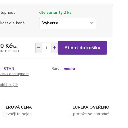
tupnost
dle varianty 2 ks
ikost dle koně
0 Kč
/
ks
Přidat do košíku
 Kč
bez DPH
e:
STAR
Barva:
modrá
cenu / dostupnost
oblíbených
FÉROVÁ CENA
HEUREKA OVĚŘENO
Levněji to nejde
... protože se staráme!