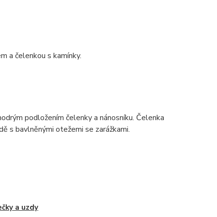
 a čelenkou s kamínky.
odrým podložením čelenky a nánosníku. Čelenka
dě s bavlněnými otežemi se zarážkami.
čky a uzdy