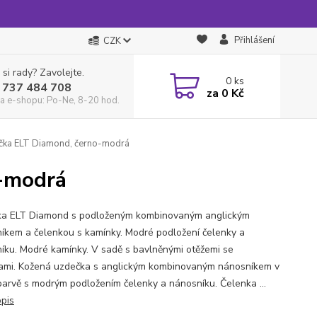
Přihlášení
CZK
 si rady? Zavolejte.
0
ks
 737 484 708
za
0 Kč
a e-shopu: Po-Ne, 8-20 hod.
čka ELT Diamond, černo-modrá
o-modrá
a ELT Diamond s podloženým kombinovaným anglickým
íkem a čelenkou s kamínky. Modré podložení čelenky a
íku. Modré kamínky. V sadě s bavlněnými otěžemi se
ami. Kožená uzdečka s anglickým kombinovaným nánosníkem v
barvě s modrým podložením čelenky a nánosníku. Čelenka ...
opis