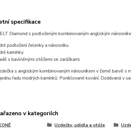
tní specifikace
ELT Diamond s podloženým kombinovaným anglickým nánosníkem
ré podložení čelenky a nánosníku.
ré kamínky.
adě s bavlněnými otěžemi se zarážkami.
zdečka s anglickým kombinovaným nánosníkem v černé barvě s m
jednu řadu modrých kamínků. Poniklované kování. Dodávaná v sa
zařazeno v kategoriích
KONĚ
Uzdečky, udidla a otěže
Uzde