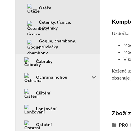
Otěže
Komple
Čelenky, lícnice,
nátylníky
Uzdečka 
Gogue, chambony,
Mod
průvlečky
Mod
V s
Čabraky
Kožená u
Ochrana nohou
obsahuje 
Čištění
Lonžování
Zboží 
Ostatní
PRO 