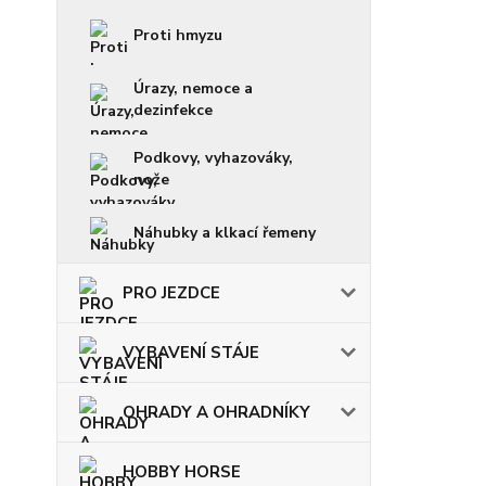
Proti hmyzu
Úrazy, nemoce a
dezinfekce
Podkovy, vyhazováky,
nože
Náhubky a klkací řemeny
PRO JEZDCE
VYBAVENÍ STÁJE
OHRADY A OHRADNÍKY
HOBBY HORSE