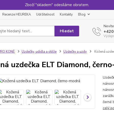
Zboží "skladem" odesíláme obratem.
Recenze HEUREKA
Udržitelnost
Kontakty
Blog
Nevíte
Hledat
+420
Výdejn
PRO KONĚ
Uzdečky, udidla a otěže
Uzdečky a uzdy
Kožená uzde
ná uzdečka ELT Diamond, čern
Uzdečk
nánosn
nánosn
zarážk
černé 
celý p