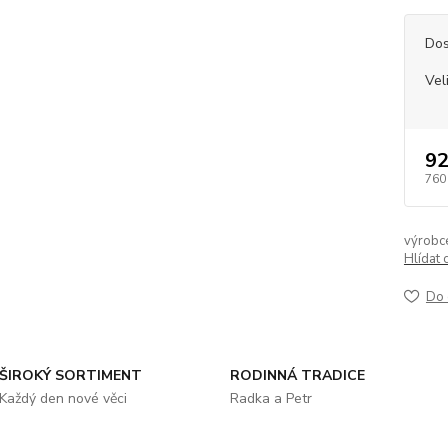
Dos
Vel
92
760
výrobc
Hlídat 
Do 
ŠIROKÝ SORTIMENT
RODINNÁ TRADICE
Každý den nové věci
Radka a Petr