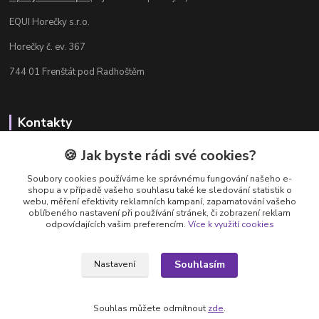
EQUI Horečky s.r.o.
Horečky č. ev. 367
744 01 Frenštát pod Radhoštěm
Kontakty
Radka Chamrádová
🍪 Jak byste rádi své cookies?
+420 737 484 708
Soubory cookies používáme ke správnému fungování našeho e-
Výdejna e-shopu: Po-Ne, 8-20 hod.
shopu a v případě vašeho souhlasu také ke sledování statistik o
webu, měření efektivity reklamních kampaní, zapamatování vašeho
info@equi-horecky.cz
oblíbeného nastavení při používání stránek, či zobrazení reklam
odpovídajících vašim preferencím.
Více k využití cookies
Souhlasím
Nastavení
Provozovatel: EQUI Horečky s.r.o., IČ 196 32 827, Horečky č.ev. 367, 744 01
Frenštát pod Radhoštěm, C 93460 vedená u Krajského soudu v Ostravě
Souhlas můžete odmítnout
zde
.
Vytvořeno na
Eshop-rychle.cz