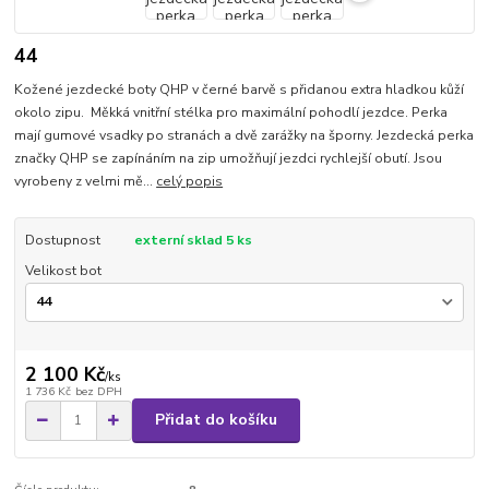
44
Kožené jezdecké boty QHP v černé barvě s přidanou extra hladkou kůží
okolo zipu. Měkká vnitřní stélka pro maximální pohodlí jezdce. Perka
mají gumové vsadky po stranách a dvě zarážky na šporny. Jezdecká perka
značky QHP se zapínáním na zip umožňují jezdci rychlejší obutí. Jsou
vyrobeny z velmi mě...
celý popis
Dostupnost
externí sklad 5 ks
Velikost bot
2 100 Kč
/
ks
1 736 Kč
bez DPH
Přidat do košíku