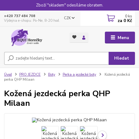
Zboží "skladem" odesíláme obratem.
0
ks
+420 737 484 708
CZK
za
0 Kč
Výdejna e-shopu: Po-Ne, 8-20 hod.
Menu
Hledat
Úvod
PRO JEZDCE
Boty
Perka a jezdecké boty
Kožená jezdecká
perka QHP Milaan
Kožená jezdecká perka QHP
Milaan