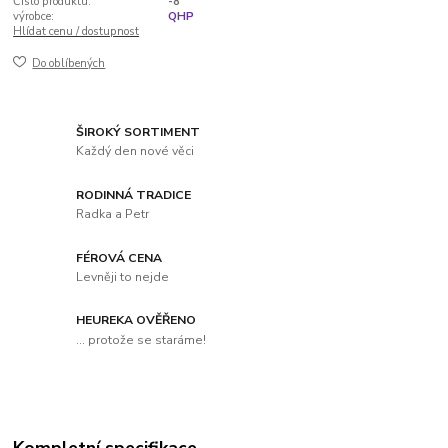
Číslo produktu:
-8
výrobce:
QHP
Hlídat cenu / dostupnost
Do oblíbených
ŠIROKÝ SORTIMENT
Každý den nové věci
RODINNÁ TRADICE
Radka a Petr
FÉROVÁ CENA
Levněji to nejde
HEUREKA OVĚŘENO
... protože se staráme!
Kompletní specifikace