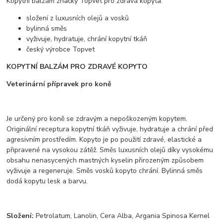
Kopytní balzám značky Topvet pro zdravá kopyta.
složení z luxusních olejů a vosků
bylinná směs
vyživuje, hydratuje, chrání kopytní tkáň
český výrobce Topvet
KOPYTNÍ BALZÁM PRO ZDRAVÉ KOPYTO
Veterinární přípravek pro koně
Je určený pro koně se zdravým a nepoškozeným kopytem.
Originální receptura kopytní tkáň vyživuje, hydratuje a chrání před
agresivním prostředím. Kopyto je po použití zdravé, elastické a
připravené na vysokou zátěž. Směs luxusních olejů díky vysokému
obsahu nenasycených mastných kyselin přirozeným způsobem
vyživuje a regeneruje. Směs vosků kopyto chrání. Bylinná směs
dodá kopytu lesk a barvu.
Složení:
Petrolatum, Lanolin, Cera Alba, Argania Spinosa Kernel