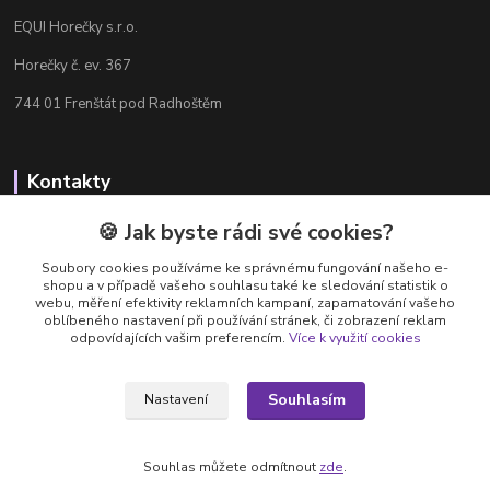
EQUI Horečky s.r.o.
Horečky č. ev. 367
744 01 Frenštát pod Radhoštěm
Kontakty
Radka Chamrádová
🍪 Jak byste rádi své cookies?
+420 737 484 708
Soubory cookies používáme ke správnému fungování našeho e-
Výdejna e-shopu: Po-Ne, 8-20 hod.
shopu a v případě vašeho souhlasu také ke sledování statistik o
webu, měření efektivity reklamních kampaní, zapamatování vašeho
info@equi-horecky.cz
oblíbeného nastavení při používání stránek, či zobrazení reklam
odpovídajících vašim preferencím.
Více k využití cookies
Souhlasím
Nastavení
Provozovatel: EQUI Horečky s.r.o., IČ 196 32 827, Horečky č.ev. 367, 744 01
Frenštát pod Radhoštěm, C 93460 vedená u Krajského soudu v Ostravě
Souhlas můžete odmítnout
zde
.
Vytvořeno na
Eshop-rychle.cz