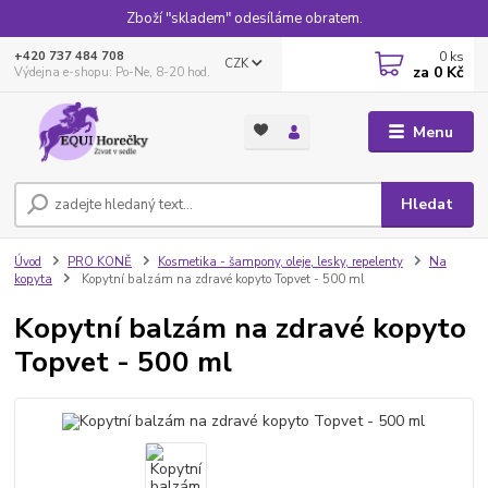
Zboží "skladem" odesíláme obratem.
0
ks
+420 737 484 708
CZK
za
0 Kč
Výdejna e-shopu: Po-Ne, 8-20 hod.
Menu
Hledat
Úvod
PRO KONĚ
Kosmetika - šampony, oleje, lesky, repelenty
Na
kopyta
Kopytní balzám na zdravé kopyto Topvet - 500 ml
Kopytní balzám na zdravé kopyto
Topvet - 500 ml