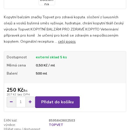
Kopytní balzám značky Topvet pro zdravá kopyta. složení z luxusních
olejů a vosků bylinná směs vyživuje, hydratuje, chrání kopytní tkáň český
výrobce Topvet KOPYTNÍ BALZÁM PRO ZDRAVÉ KOPYTO Veterinární
přípravek pro koně Je určený pro koně se zdravým a nepoškozeným
kopytem. Originální receptura ...
celý popis
Dostupnost
externí sklad 5 ks
Měrná cena
0,50 Kč / ml
Balení
500 ml
250 Kč
/
ks
207 Kč
bez DPH
Přidat do košíku
EAN kód:
8595643602503
výrobce:
TOPVET
Hlídat cenu / dostupnost